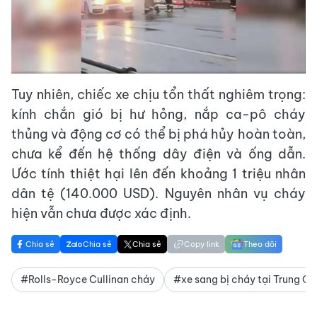
Tuy nhiên, chiếc xe chịu tổn thất nghiêm trọng:
kính chắn gió bị hư hỏng, nắp ca-pô cháy
thủng và động cơ có thể bị phá hủy hoàn toàn,
chưa kể đến hệ thống dây điện và ống dẫn.
Ước tính thiệt hại lên đến khoảng 1 triệu nhân
dân tệ (140.000 USD). Nguyên nhân vụ cháy
hiện vẫn chưa được xác định.
Chia sẻ
Chia sẻ
Chia sẻ
Copy link
Theo dõi
#Rolls-Royce Cullinan cháy
#xe sang bị cháy tại Trung Q