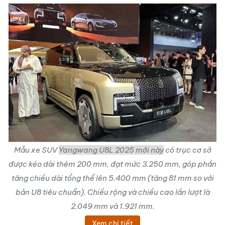
Mẫu
xe SUV
Yangwang U8L 2025
mới này
có trục cơ sở
được kéo dài thêm 200 mm, đạt mức 3.250 mm, góp phần
tăng chiều dài tổng thể lên 5.400 mm (tăng 81 mm so với
bản U8 tiêu chuẩn). Chiều rộng và chiều cao lần lượt là
2.049 mm và 1.921 mm.
Xem chi tiết