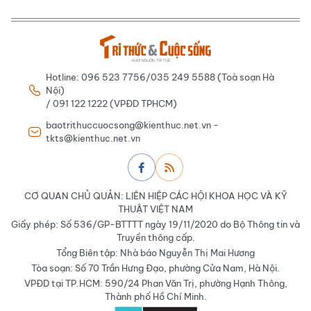
Hotline: 096 523 7756/035 249 5588 (Toà soạn Hà
Nội)
/ 091 122 1222 (VPĐD TPHCM)
baotrithuccuocsong@kienthuc.net.vn -
tkts@kienthuc.net.vn
CƠ QUAN CHỦ QUẢN: LIÊN HIỆP CÁC HỘI KHOA HỌC VÀ KỸ
THUẬT VIỆT NAM
Giấy phép: Số 536/GP-BTTTT ngày 19/11/2020 do Bộ Thông tin và
Truyền thông cấp.
Tổng Biên tập: Nhà báo Nguyễn Thị Mai Hương
Tòa soạn: Số 70 Trần Hưng Đạo, phường Cửa Nam, Hà Nội.
VPĐD tại TP.HCM: 590/24 Phan Văn Trị, phường Hạnh Thông,
Thành phố Hồ Chí Minh.