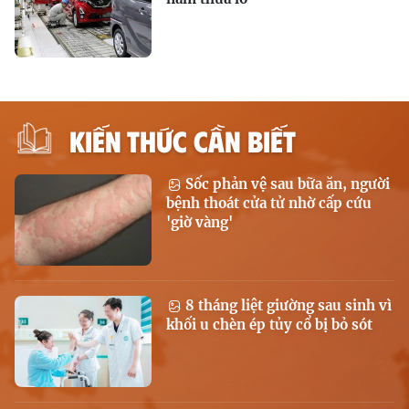
KIẾN THỨC CẦN BIẾT
Sốc phản vệ sau bữa ăn, người
bệnh thoát cửa tử nhờ cấp cứu
'giờ vàng'
8 tháng liệt giường sau sinh vì
khối u chèn ép tủy cổ bị bỏ sót