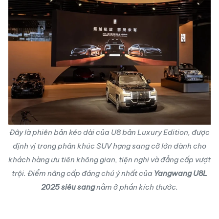
Đây là phiên bản kéo dài của U8 bản Luxury Edition, được
định vị trong phân khúc SUV hạng sang cỡ lớn dành cho
khách hàng ưu tiên không gian, tiện nghi và đẳng cấp vượt
trội. Điểm nâng cấp đáng chú ý nhất của
Yangwang U8L
2025 siêu sang
nằm ở phần kích thước.