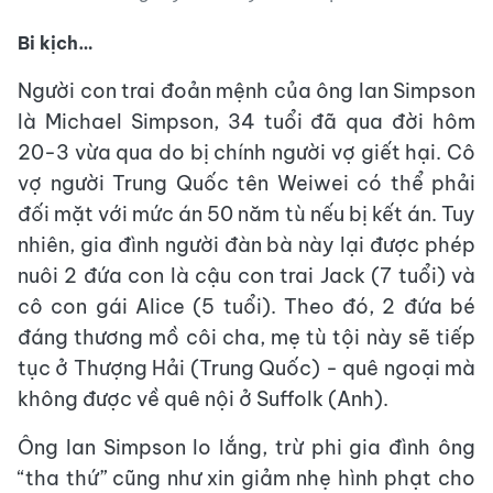
Bi kịch…
Người con trai đoản mệnh của ông Ian Simpson
là Michael Simpson, 34 tuổi đã qua đời hôm
20-3 vừa qua do bị chính người vợ giết hại. Cô
vợ người Trung Quốc tên Weiwei có thể phải
đối mặt với mức án 50 năm tù nếu bị kết án. Tuy
nhiên, gia đình người đàn bà này lại được phép
nuôi 2 đứa con là cậu con trai Jack (7 tuổi) và
cô con gái Alice (5 tuổi). Theo đó, 2 đứa bé
đáng thương mồ côi cha, mẹ tù tội này sẽ tiếp
tục ở Thượng Hải (Trung Quốc) - quê ngoại mà
không được về quê nội ở Suffolk (Anh).
Ông Ian Simpson lo lắng, trừ phi gia đình ông
“tha thứ” cũng như xin giảm nhẹ hình phạt cho