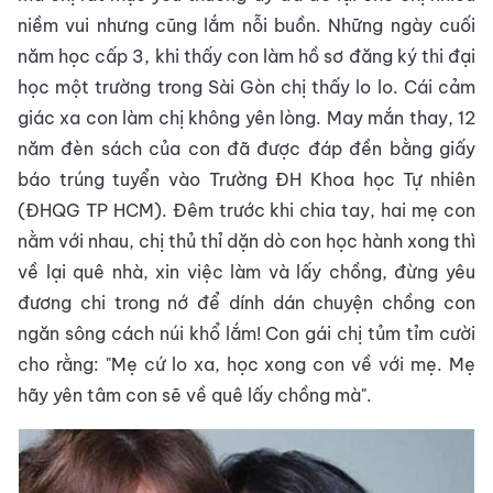
niềm vui nhưng cũng lắm nỗi buồn. Những ngày cuối
năm học cấp 3, khi thấy con làm hồ sơ đăng ký thi đại
học một trường trong Sài Gòn chị thấy lo lo. Cái cảm
giác xa con làm chị không yên lòng. May mắn thay, 12
năm đèn sách của con đã được đáp đền bằng giấy
báo trúng tuyển vào Trường ĐH Khoa học Tự nhiên
(ĐHQG TP HCM). Đêm trước khi chia tay, hai mẹ con
nằm với nhau, chị thủ thỉ dặn dò con học hành xong thì
về lại quê nhà, xin việc làm và lấy chồng, đừng yêu
đương chi trong nớ để dính dán chuyện chồng con
ngăn sông cách núi khổ lắm! Con gái chị tủm tỉm cười
cho rằng: "Mẹ cứ lo xa, học xong con về với mẹ. Mẹ
hãy yên tâm con sẽ về quê lấy chồng mà".