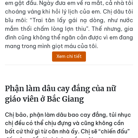
em gật đầu. Ngày đưa em về ra mắt, cả nhà tôi
choáng váng khi hỏi lý lịch của em. Chị dâu tôi
bĩu môi: “Trai tân lấy gái nạ dòng, như nước
mắm thối chấm lòng lợn thiu”. Thế nhưng, gia
đình cũng không thể ngăn cản được vì em đang
mang trong mình giọt máu của tôi.
Xem chi tiết
Phận làm dâu cay đắng của nữ
giáo viên ở Bắc Giang
Chị bảo, phận làm dâu bao cay đắng, tủi nhục
chị đều có thể chịu đựng và cũng không cần
bất cứ thứ gì từ căn nhà ấy. Chị sẽ “chiến đấu”