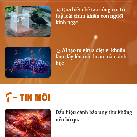
Quạ biết chế tạo công cụ, trí
tuệ loài chim khiến con người
kinh ngạc
AI tạo ra virus diệt vi khuẩn
làm dấy lên mối lo an toàn sinh
học
Tin mới
Dấu hiệu cảnh báo ung thư không
nên bỏ qua