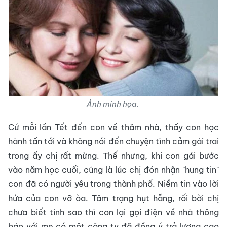
Ảnh minh họa.
Cứ mỗi lần Tết đến con về thăm nhà, thấy con học
hành tấn tới và không nói đến chuyện tình cảm gái trai
trong ấy chị rất mừng. Thế nhưng, khi con gái bước
vào năm học cuối, cũng là lúc chị đón nhận "hung tin"
con đã có người yêu trong thành phố. Niềm tin vào lời
hứa của con vỡ òa. Tâm trạng hụt hẫng, rối bời chị
chưa biết tính sao thì con lại gọi điện về nhà thông
báo với mẹ có một công ty đã đồng ý trả lương cao