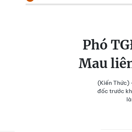
Phó TGĐ
Mau liê
(Kiến Thức) 
đốc trước kh
là