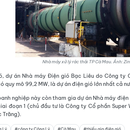
Nhà máy xử lý rác thải TP Cà Mau. Ảnh: Zi
đó, dự án Nhà máy Điện gió Bạc Liêu do Công ty 
có quy mô 99,2 MW, là dự án điện gió lớn nhất cả n
oanh nghiệp này còn tham gia dự án Nhà máy điện
iai đoạn 1 (chủ đầu tư là Công ty Cổ phần Super
 Trăng).
g Lý
#công ty Công Lý
#Cà Mau
#thiếu gia điện gió