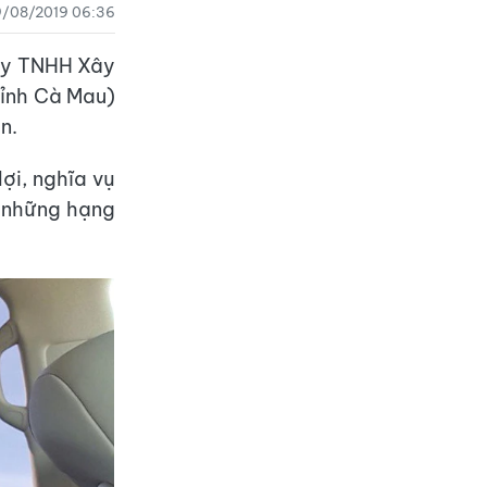
9/08/2019 06:36
ty TNHH Xây
tỉnh Cà Mau)
n.
ợi, nghĩa vụ
n những hạng