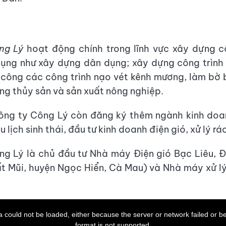
ng Lý
hoạt động chính trong lĩnh vực xây dựng c
ụng như xây dựng dân dụng; xây dựng công trình
hi công các công trình nạo vét kênh mương, làm bờ
ồng thủy sản và sản xuất nông nghiệp.
Công ty Công Lý còn đăng ký thêm ngành kinh do
u lịch sinh thái, đầu tư kinh doanh điện gió, xử lý rác
g Lý là chủ đầu tư Nhà máy Điện gió Bạc Liêu, Đ
t Mũi, huyện Ngọc Hiển, Cà Mau) và Nhà máy xử lý
 could not be loaded, either because the server or network failed or b
format is not supported.