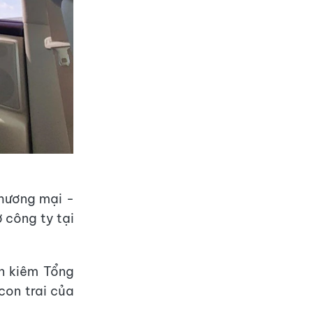
hương mại -
ở công ty tại
n kiêm Tổng
con trai của