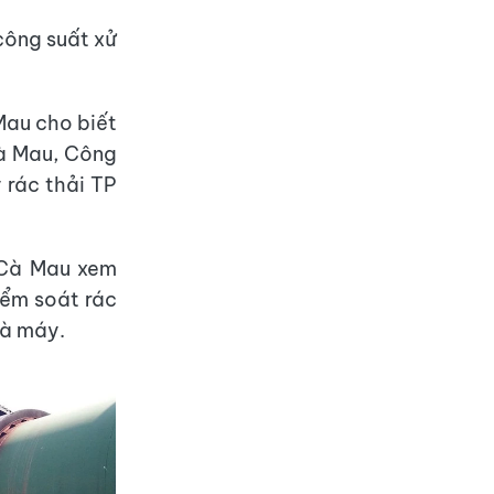
công suất xử
Mau cho biết
Cà Mau, Công
 rác thải TP
h Cà Mau xem
kiểm soát rác
hà máy.