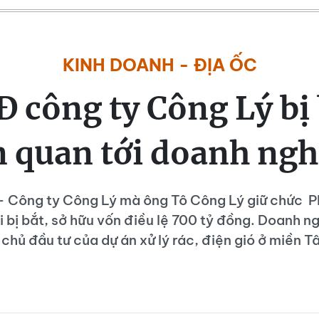
KINH DOANH - ĐỊA ỐC
 công ty Công Lý bị 
n quan tới doanh ngh
- Công ty Công Lý mà ông Tô Công Lý giữ chức 
i bị bắt, sở hữu vốn điều lệ 700 tỷ đồng. Doanh n
 chủ đầu tư của dự án xử lý rác, điện gió ở miền T