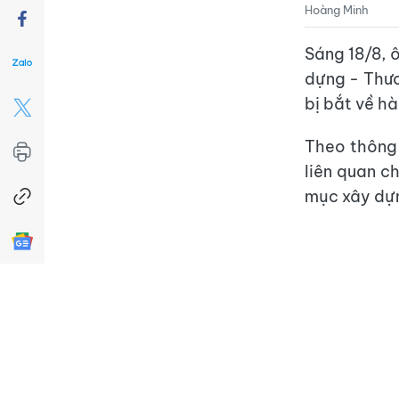
Hoàng Minh
Sáng 18/8, 
dựng - Thươ
bị bắt về hà
Theo thông 
liên quan c
mục xây dựn