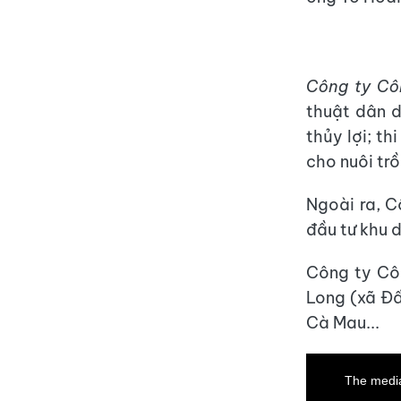
Công ty Cô
thuật dân d
thủy lợi; t
cho nuôi tr
Ngoài ra, 
đầu tư khu d
Công ty Côn
Long (xã Đấ
Cà Mau...
This
is
a
The media
modal
window.