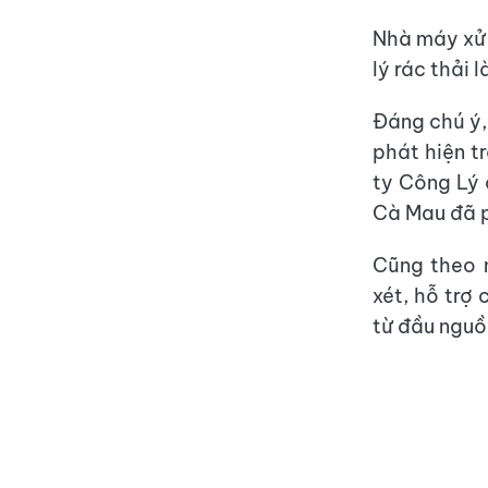
Nhà máy xử 
lý rác thải 
Đáng chú ý,
phát hiện t
ty Công Lý 
Cà Mau đã p
Cũng theo n
xét, hỗ trợ 
từ đầu nguồ