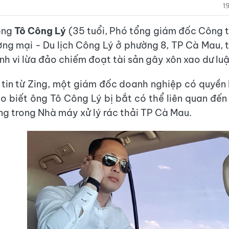
1
ông
Tô Công Lý
(35 tuổi, Phó tổng giám đốc Công 
ng mại - Du lịch Công Lý ở phường 8, TP Cà Mau, 
nh vi lừa đảo chiếm đoạt tài sản gây xôn xao dư luậ
tin từ Zing, một giám đốc doanh nghiệp có quyền l
ho biết ông Tô Công Lý bị bắt có thể liên quan đế
g trong Nhà máy xử lý rác thải TP Cà Mau.