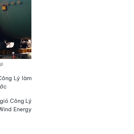
ng.
Công Lý làm
ước
 gió Công Lý
 Wind Energy