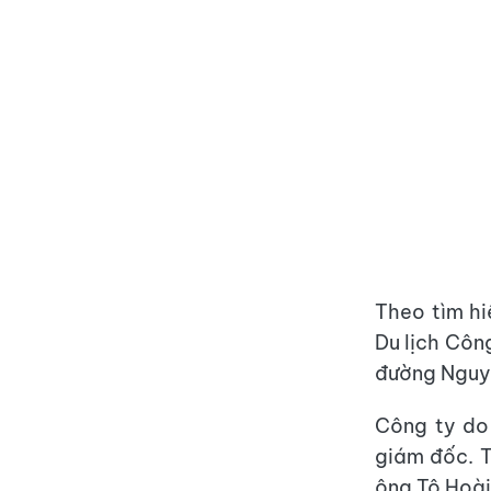
Theo tìm h
Du lịch Công
đường Nguyễ
Công ty do
giám đốc. T
ông Tô Hoài