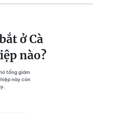
bắt ở Cà
iệp nào?
Phó tổng giám
ghiệp này còn
ây.