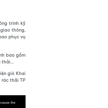
ông trình kỹ
 giao thông,
 bao phục vụ
anh bao gồm
 thải...
iện gió Khai
 rác thải TP
ecause the