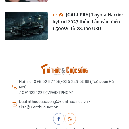
[GALLERY] Toyota Harrier
hybrid 2027 thêm bản cắm điện
1.500W, từ 28.100 USD
Hotline: 096 523 7756/035 249 5588 (Toà soạn Hà
Nội)
/ 091 122 1222 (VPĐD TPHCM)
baotrithuccuocsong@kienthuc.net.vn -
tkts@kienthuc.net.vn