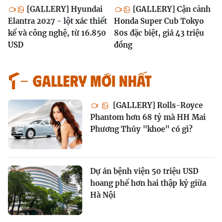
[GALLERY] Hyundai
[GALLERY] Cận cảnh
Elantra 2027 - lột xác thiết
Honda Super Cub Tokyo
kế và công nghệ, từ 16.850
80s đặc biệt, giá 43 triệu
USD
đồng
GALLERY MỚI NHẤT
[GALLERY] Rolls-Royce
Phantom hơn 68 tỷ mà HH Mai
Phương Thúy "khoe" có gì?
Dự án bệnh viện 50 triệu USD
hoang phế hơn hai thập kỷ giữa
Hà Nội