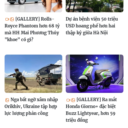
[GALLERY] Rolls-
Dự án bệnh viện 50 triệu
Royce Phantom hơn 68 tỷ
USD hoang phế hơn hai
mà HH Mai Phương Thúy
thập kỷ giữa Hà Nội
"khoe" có gì?
Nga bất ngờ xâm nhập
[GALLERY] Ra mắt
Orikhiv, Ukraine tập hợp
Honda Giorno+ đặc biệt
lực lượng phản công
Buzz Lightyear, hơn 59
triệu đồng