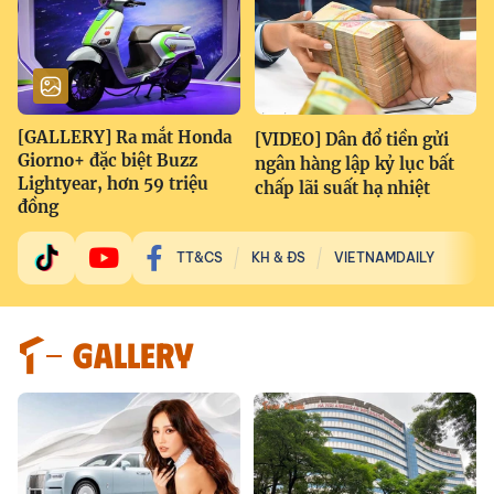
[GALLERY] Ra mắt Honda
[VIDEO] Dân đổ tiền gửi
Giorno+ đặc biệt Buzz
ngân hàng lập kỷ lục bất
Lightyear, hơn 59 triệu
chấp lãi suất hạ nhiệt
đồng
TT&CS
KH & ĐS
VIETNAMDAILY
GALLERY