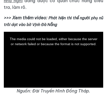
nhà nghỉ
đang được cơ quan chức năng điều
tra, làm rõ.
>>> Xem thêm video:
Phát hiện thi thể người phụ nữ
trôi dạt vào bờ Vịnh Đà Nẵng
This
is
a
The media could not be loaded, either because the server
modal
window.
or network failed or because the format is not supported.
Nguồn: Đài Truyền Hình Đồng Tháp.