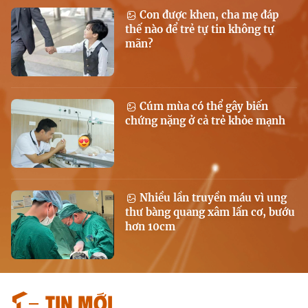
Con được khen, cha mẹ đáp
thế nào để trẻ tự tin không tự
mãn?
Cúm mùa có thể gây biến
chứng nặng ở cả trẻ khỏe mạnh
Nhiều lần truyền máu vì ung
thư bàng quang xâm lấn cơ, bướu
hơn 10cm
Tin mới