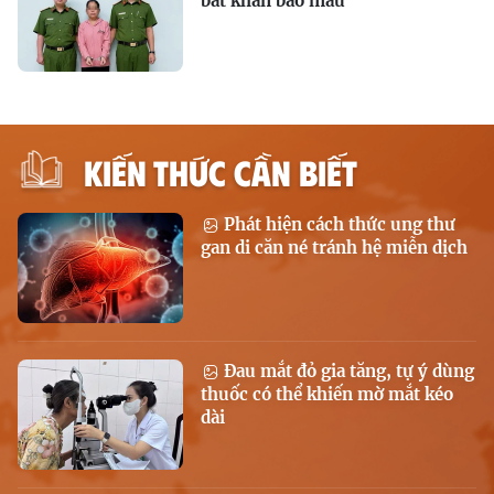
bắt khẩn bảo mẫu
KIẾN THỨC CẦN BIẾT
Phát hiện cách thức ung thư
gan di căn né tránh hệ miễn dịch
Đau mắt đỏ gia tăng, tự ý dùng
thuốc có thể khiến mờ mắt kéo
dài