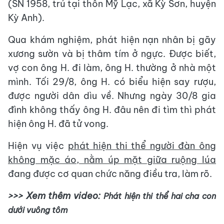
(SN 1958, trú tại thôn Mỹ Lạc, xã Kỳ Sơn, huyện
Kỳ Anh).
Qua khám nghiệm, phát hiện nạn nhân bị gãy
xương sườn và bị thâm tím ở ngực. Được biết,
vợ con ông H. đi làm, ông H. thường ở nhà một
mình. Tối 29/8, ông H. có biểu hiện say rượu,
được người dân dìu về. Nhưng ngày 30/8 gia
đình không thấy ông H. đâu nên đi tìm thì phát
hiện ông H. đã tử vong.
Hiện vụ việc
phát hiện thi thể người đàn ông
không mặc áo, nằm úp mặt giữa ruộng lúa
đang được cơ quan chức năng điều tra, làm rõ.
>>> Xem thêm video:
Phát hiện thi thể hai cha con
dưới vuông tôm