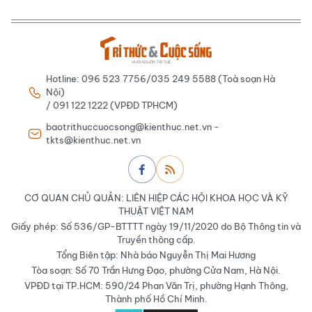
Hotline: 096 523 7756/035 249 5588 (Toà soạn Hà
Nội)
/ 091 122 1222 (VPĐD TPHCM)
baotrithuccuocsong@kienthuc.net.vn -
tkts@kienthuc.net.vn
CƠ QUAN CHỦ QUẢN: LIÊN HIỆP CÁC HỘI KHOA HỌC VÀ KỸ
THUẬT VIỆT NAM
Giấy phép: Số 536/GP-BTTTT ngày 19/11/2020 do Bộ Thông tin và
Truyền thông cấp.
Tổng Biên tập: Nhà báo Nguyễn Thị Mai Hương
Tòa soạn: Số 70 Trần Hưng Đạo, phường Cửa Nam, Hà Nội.
VPĐD tại TP.HCM: 590/24 Phan Văn Trị, phường Hạnh Thông,
Thành phố Hồ Chí Minh.