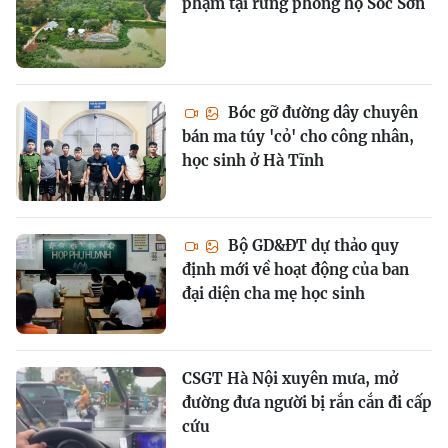
phạm tại rừng phòng hộ Sóc Sơn
Bóc gỡ đường dây chuyên
bán ma túy 'cỏ' cho công nhân,
học sinh ở Hà Tĩnh
Bộ GD&ĐT dự thảo quy
định mới về hoạt động của ban
đại diện cha mẹ học sinh
CSGT Hà Nội xuyên mưa, mở
đường đưa người bị rắn cắn đi cấp
cứu