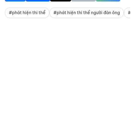
#phát hiện thi thể
#phát hiện thi thể người đàn ông
#Pha