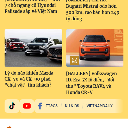
7 chỗ ngang cỡ Hyundai
Bugatti Mistral odo hơn
Palisade sắp về Việt Nam
500 km, rao bán hơn 249
tỷ đồng
Lý do nào khiến Mazda
[GALLERY] Volkswagen
CX-70 và CX-90 phải
ID. Era 5X lộ diện, "đối
"chật vật" tìm khách?
thủ" Toyota RAV4 và
Honda CR-V
TT&CS
KH & ĐS
VIETNAMDAILY