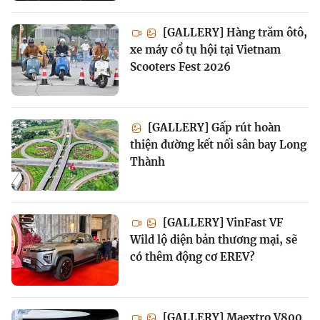
[GALLERY] Hàng trăm ôtô,
xe máy cổ tụ hội tại Vietnam
Scooters Fest 2026
[GALLERY] Gấp rút hoàn
thiện đường kết nối sân bay Long
Thành
[GALLERY] VinFast VF
Wild lộ diện bản thương mại, sẽ
có thêm động cơ EREV?
[GALLERY] Maextro V800