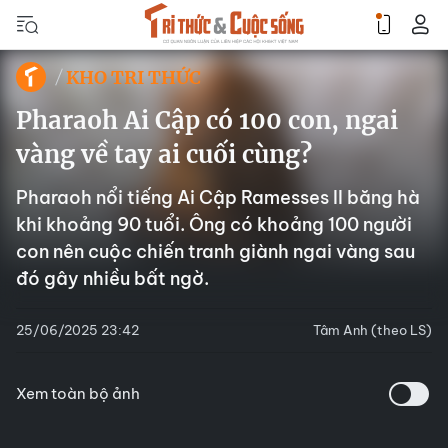
KHO TRI THỨC
Pharaoh Ai Cập có 100 con, ngai
vàng về tay ai cuối cùng?
Pharaoh nổi tiếng Ai Cập Ramesses II băng hà
khi khoảng 90 tuổi. Ông có khoảng 100 người
con nên cuộc chiến tranh giành ngai vàng sau
đó gây nhiều bất ngờ.
25/06/2025 23:42
Tâm Anh (theo LS)
Xem toàn bộ ảnh