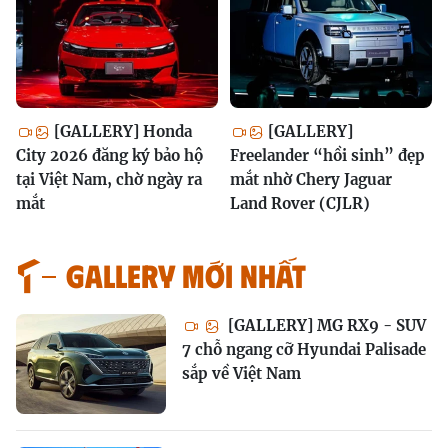
[GALLERY] Honda
[GALLERY]
City 2026 đăng ký bảo hộ
Freelander “hồi sinh” đẹp
tại Việt Nam, chờ ngày ra
mắt nhờ Chery Jaguar
mắt
Land Rover (CJLR)
GALLERY MỚI NHẤT
[GALLERY] MG RX9 - SUV
7 chỗ ngang cỡ Hyundai Palisade
sắp về Việt Nam