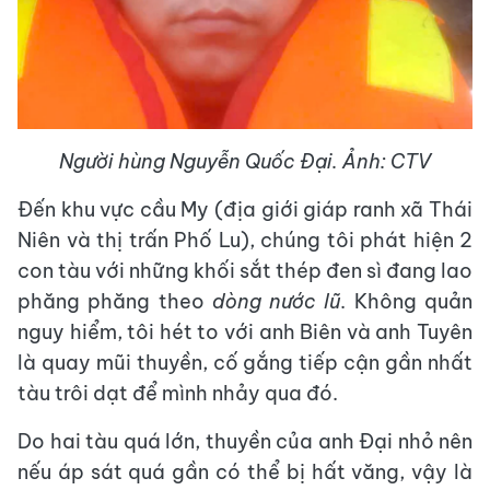
Người hùng Nguyễn Quốc Đại. Ảnh: CTV
Đến khu vực cầu My (địa giới giáp ranh xã Thái
Niên và thị trấn Phố Lu), chúng tôi phát hiện 2
con tàu với những khối sắt thép đen sì đang lao
phăng phăng theo
dòng nước lũ
. Không quản
nguy hiểm, tôi hét to với anh Biên và anh Tuyên
là quay mũi thuyền, cố gắng tiếp cận gần nhất
tàu trôi dạt để mình nhảy qua đó.
Do hai tàu quá lớn, thuyền của anh Đại nhỏ nên
nếu áp sát quá gần có thể bị hất văng, vậy là