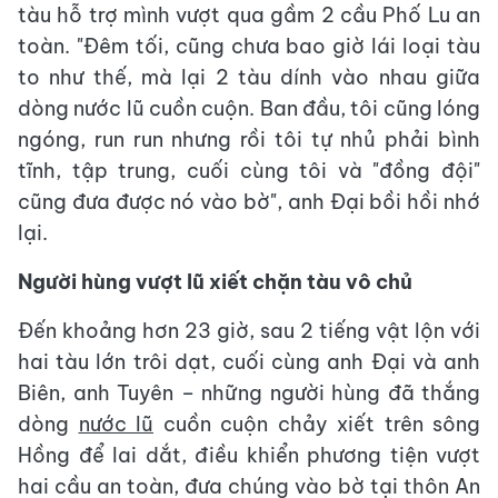
tàu hỗ trợ mình vượt qua gầm 2 cầu Phố Lu an
toàn. "Đêm tối, cũng chưa bao giờ lái loại tàu
to như thế, mà lại 2 tàu dính vào nhau giữa
dòng nước lũ cuồn cuộn. Ban đầu, tôi cũng lóng
ngóng, run run nhưng rồi tôi tự nhủ phải bình
tĩnh, tập trung, cuối cùng tôi và "đồng đội"
cũng đưa được nó vào bờ", anh Đại bồi hồi nhớ
lại.
Người hùng vượt lũ xiết chặn tàu vô chủ
Đến khoảng hơn 23 giờ, sau 2 tiếng vật lộn với
hai tàu lớn trôi dạt, cuối cùng anh Đại và anh
Biên, anh Tuyên – những người hùng đã thắng
dòng
nước lũ
cuồn cuộn chảy xiết trên sông
Hồng để lai dắt, điều khiển phương tiện vượt
hai cầu an toàn, đưa chúng vào bờ tại thôn An