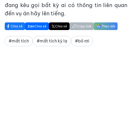
đang kêu gọi bất kỳ ai có thông tin liên quan
đến vụ án hãy lên tiếng.
Chia sẻ
Chia sẻ
Chia sẻ
Copy link
Theo dõi
#mất tích
#mất tích kỳ lạ
#bỏ rơi