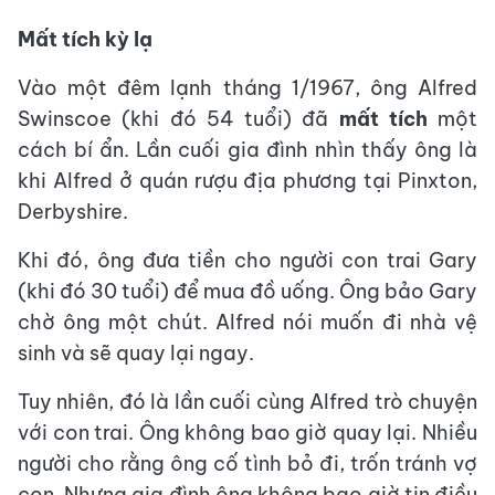
Mất tích kỳ lạ
Vào một đêm lạnh tháng 1/1967, ông Alfred
Swinscoe (khi đó 54 tuổi) đã
mất tích
một
cách bí ẩn. Lần cuối gia đình nhìn thấy ông là
khi Alfred ở quán rượu địa phương tại Pinxton,
Derbyshire.
Khi đó, ông đưa tiền cho người con trai Gary
(khi đó 30 tuổi) để mua đồ uống. Ông bảo Gary
chờ ông một chút. Alfred nói muốn đi nhà vệ
sinh và sẽ quay lại ngay.
Tuy nhiên, đó là lần cuối cùng Alfred trò chuyện
với con trai. Ông không bao giờ quay lại. Nhiều
người cho rằng ông cố tình bỏ đi, trốn tránh vợ
con. Nhưng gia đình ông không bao giờ tin điều