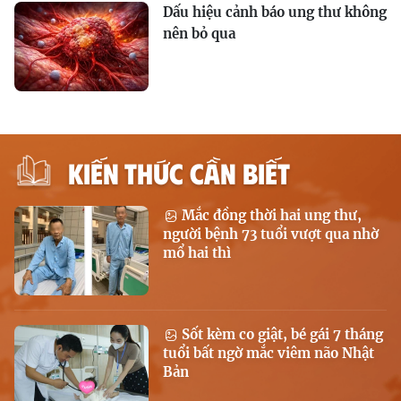
Dấu hiệu cảnh báo ung thư không
nên bỏ qua
KIẾN THỨC CẦN BIẾT
Mắc đồng thời hai ung thư,
người bệnh 73 tuổi vượt qua nhờ
mổ hai thì
Sốt kèm co giật, bé gái 7 tháng
tuổi bất ngờ mắc viêm não Nhật
Bản