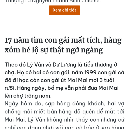
Thượng tá Nguyễn Thanh Bình chia sẻ.
Xem chi tiết
17 năm tìm con gái mất tích, hàng
xóm hé lộ sự thật ngỡ ngàng
Theo đó Lý Vân và Dư Lương là tiểu thương ở
chợ. Họ có hai cô con gái, năm 1999 con gái cả
đã đi học còn con gái út Mai Mai mới 3 tuổi
rưỡi. Hàng ngày, bố mẹ vẫn phải đưa Mai Mai
lên chợ trông nom.
Ngày hôm đó, sạp hàng đông khách, hai vợ
chồng mải miết bán hàng đã quên để mắt tới
Mai Mai. Lý Vân không nhìn thấy con nhưng cứ
nghĩ con đang chơi với các cô bác ở sạp hàng