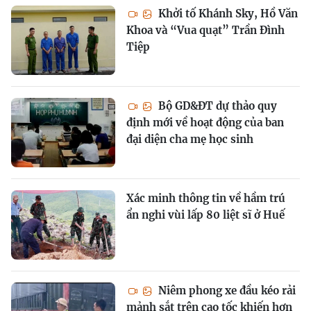
Khởi tố Khánh Sky, Hồ Văn
Khoa và “Vua quạt” Trần Đình
Tiệp
Bộ GD&ĐT dự thảo quy
định mới về hoạt động của ban
đại diện cha mẹ học sinh
Xác minh thông tin về hầm trú
ẩn nghi vùi lấp 80 liệt sĩ ở Huế
Niêm phong xe đầu kéo rải
mảnh sắt trên cao tốc khiến hơn