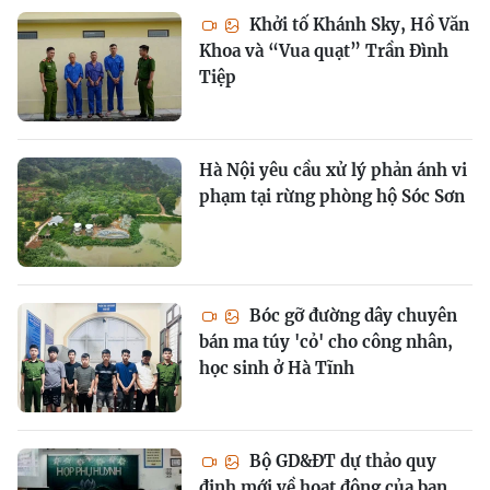
Khởi tố Khánh Sky, Hồ Văn
Khoa và “Vua quạt” Trần Đình
Tiệp
Hà Nội yêu cầu xử lý phản ánh vi
phạm tại rừng phòng hộ Sóc Sơn
Bóc gỡ đường dây chuyên
bán ma túy 'cỏ' cho công nhân,
học sinh ở Hà Tĩnh
Bộ GD&ĐT dự thảo quy
định mới về hoạt động của ban