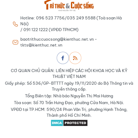
Hotline: 096 523 7756/035 249 5588 (Toà soạn Hà
Nội)
/ 091 122 1222 (VPĐD TPHCM)
baotrithuccuocsong@kienthuc.net.vn -
tkts@kienthuc.net.vn
CƠ QUAN CHỦ QUẢN: LIÊN HIỆP CÁC HỘI KHOA HỌC VÀ KỸ
THUẬT VIỆT NAM
Giấy phép: Số 536/GP-BTTTT ngày 19/11/2020 do Bộ Thông tin và
Truyền thông cấp.
Tổng Biên tập: Nhà báo Nguyễn Thị Mai Hương
Tòa soạn: Số 70 Trần Hưng Đạo, phường Cửa Nam, Hà Nội.
VPĐD tại TP.HCM: 590/24 Phan Văn Trị, phường Hạnh Thông,
Thành phố Hồ Chí Minh.