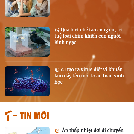
Quạ biết chế tạo công cụ, trí
tuệ loài chim khiến con người
kinh ngạc
AI tạo ra virus diệt vi khuẩn
làm dấy lên mối lo an toàn sinh
học
Tin mới
Áp thấp nhiệt đới di chuyển