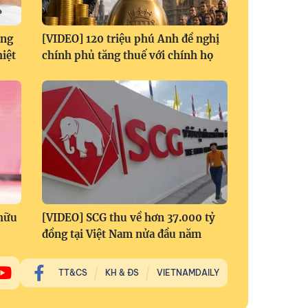
àng
[VIDEO] 120 triệu phú Anh đề nghị
hiệt
chính phủ tăng thuế với chính họ
 hữu
[VIDEO] SCG thu về hơn 37.000 tỷ
đồng tại Việt Nam nửa đầu năm
TT&CS
KH & ĐS
VIETNAMDAILY