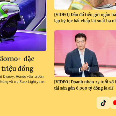
[VIDEO] Dân đổ tiền gửi ngân h
lập kỷ lục bất chấp lãi suất hạ n
iorno+ đặc
 triệu đồng
ật Disney, Honda vừa ra bản
hùng vũ trụ Buzz Lightyear.
[VIDEO] Doanh nhân 23 tuổi sở
tài sản gần 6.000 tỷ đồng là ai?