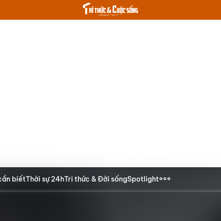
cần biết
Thời sự 24h
Tri thức & Đời sống
Spotlight