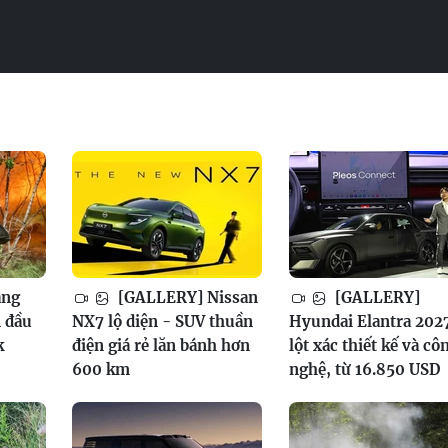
ang
[GALLERY] Nissan
[GALLERY]
 đầu
NX7 lộ diện - SUV thuần
Hyundai Elantra 202
k
điện giá rẻ lăn bánh hơn
lột xác thiết kế và cô
600 km
nghệ, từ 16.850 USD