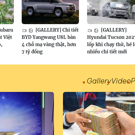
ubaru
[GALLERY] Chi tiết
[GALLERY]
t Việt
BYD Yangwang U8L bản
Hyundai Tucson 202
,
4 chỗ mạ vàng thật, hơn
lốp khi chạy thử, hé l
7 tỷ đồng
nhiều chi tiết mới
Gallery
Video
P