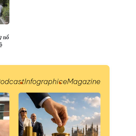
7 nổ
ộ
odcast
Infographic
eMagazine