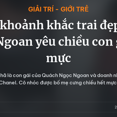
GIẢI TRÍ - GIỚI TRẺ
khoảnh khắc trai đẹ
goan yêu chiều con 
mực
hã là con gái của Quách Ngọc Ngoan và doanh 
Chanel. Cô nhóc được bố mẹ cưng chiều hết mực
2