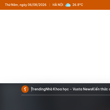
Thứ Năm, ngày 06/08/2026
HÀ NỘI
26.8°C
Trending
Nhà Khoa học - Vusta News
Kiến thức 