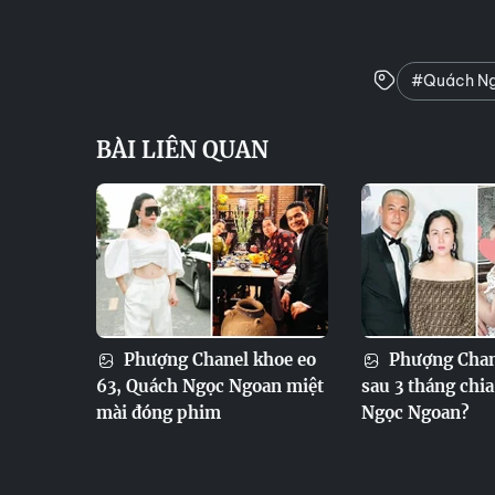
#Quách N
BÀI LIÊN QUAN
Phượng Chanel khoe eo
Phượng Chane
63, Quách Ngọc Ngoan miệt
sau 3 tháng chi
mài đóng phim
Ngọc Ngoan?