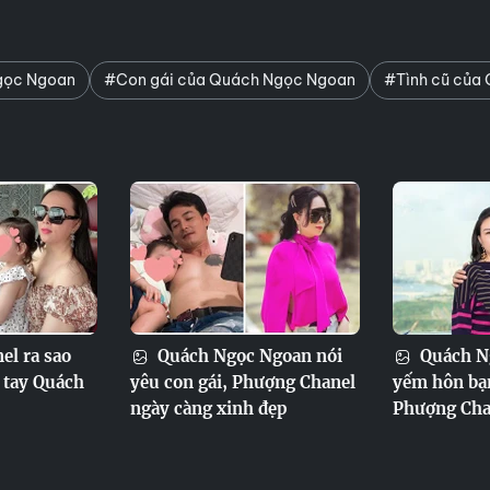
gọc Ngoan
#Con gái của Quách Ngọc Ngoan
#Tình cũ của
l ra sao
Quách Ngọc Ngoan nói
Quách N
a tay Quách
yêu con gái, Phượng Chanel
yếm hôn bạn
ngày càng xinh đẹp
Phượng Cha