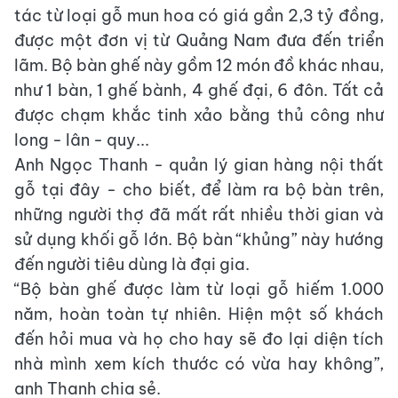
tác từ loại gỗ mun hoa có giá gần 2,3 tỷ đồng,
được một đơn vị từ Quảng Nam đưa đến triển
lãm. Bộ bàn ghế này gồm 12 món đồ khác nhau,
như 1 bàn, 1 ghế bành, 4 ghế đại, 6 đôn. Tất cả
được chạm khắc tinh xảo bằng thủ công như
long - lân - quy...
Anh Ngọc Thanh - quản lý gian hàng nội thất
gỗ tại đây - cho biết, để làm ra bộ bàn trên,
những người thợ đã mất rất nhiều thời gian và
sử dụng khối gỗ lớn. Bộ bàn “khủng” này hướng
đến người tiêu dùng là đại gia.
“Bộ bàn ghế được làm từ loại gỗ hiếm 1.000
năm, hoàn toàn tự nhiên. Hiện một số khách
đến hỏi mua và họ cho hay sẽ đo lại diện tích
nhà mình xem kích thước có vừa hay không”,
anh Thanh chia sẻ.