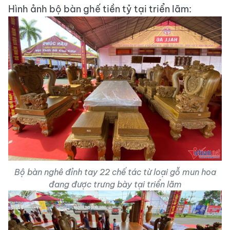
Hình ảnh bộ bàn ghế tiền tỷ tại triển lãm:
Bộ bàn nghê đỉnh tay 22 chế tác từ loại gỗ mun hoa
đang được trưng bày tại triển lãm