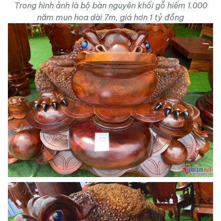
Trong hình ảnh là bộ bàn nguyên khối gỗ hiếm 1.000
năm mun hoa dài 7m, giá hơn 1 tỷ đồng