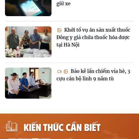
giữ xe
Khởi tố vụ án sản xuất thuốc
Đông y giả chứa thuốc hóa dược
tại Hà Nội
Bảo kê lấn chiếm vỉa hè, 3
cựu cán bộ lĩnh 9 năm tù
KIẾN THỨC CẦN BIẾT