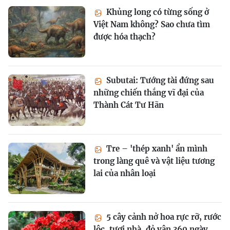
Khủng long có từng sống ở
Việt Nam không? Sao chưa tìm
được hóa thạch?
Subutai: Tướng tài đứng sau
những chiến thắng vĩ đại của
Thành Cát Tư Hãn
Tre – 'thép xanh' ẩn mình
trong làng quê và vật liệu tương
lai của nhân loại
5 cây cảnh nở hoa rực rỡ, rước
lộc, tươi nhà, đỏ vận 360 ngày