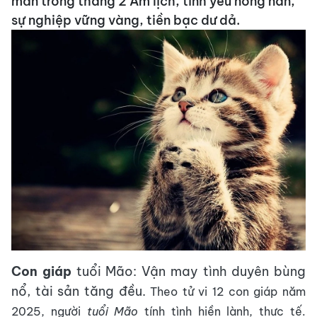
mắn trong tháng 2 Âm lịch, tình yêu nồng nàn,
sự nghiệp vững vàng, tiền bạc dư dả.
Con giáp
tuổi Mão: Vận may tình duyên bùng
nổ, tài sản tăng đều.
Theo tử vi 12 con giáp năm
2025, người
tuổi Mão
tính tình hiền lành, thực tế.