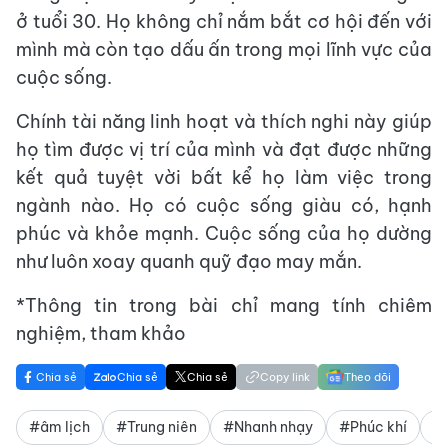
ở tuổi 30. Họ không chỉ nắm bắt cơ hội đến với
mình mà còn tạo dấu ấn trong mọi lĩnh vực của
cuộc sống.
Chính tài năng linh hoạt và thích nghi này giúp
họ tìm được vị trí của mình và đạt được những
kết quả tuyệt vời bất kể họ làm việc trong
ngành nào. Họ có cuộc sống giàu có, hạnh
phúc và khỏe mạnh. Cuộc sống của họ dường
như luôn xoay quanh quỹ đạo may mắn.
*Thông tin trong bài chỉ mang tính chiêm
nghiệm, tham khảo
Chia sẻ
Chia sẻ
Chia sẻ
Copy link
Theo dõi
#âm lịch
#Trung niên
#Nhanh nhạy
#Phúc khí
#n