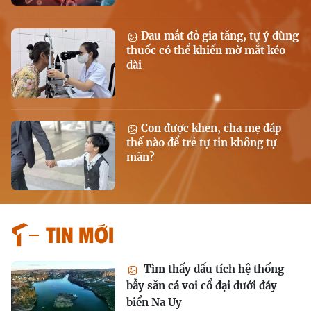
Đau mắt đỏ gia tăng, tự ý dùng
thuốc có thể khiến mờ mắt kéo
dài
Con được khen, cha mẹ đáp
thế nào để trẻ tự tin không tự
mãn?
Tin mới
Tìm thấy dấu tích hệ thống
bẫy săn cá voi cổ đại dưới đáy
biển Na Uy