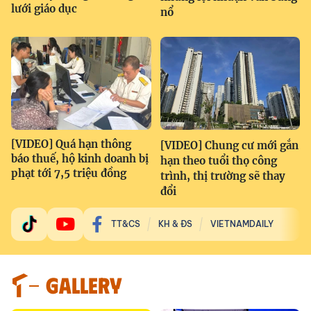
lưới giáo dục
nổ
[VIDEO] Quá hạn thông
[VIDEO] Chung cư mới gắn
báo thuế, hộ kinh doanh bị
hạn theo tuổi thọ công
phạt tới 7,5 triệu đồng
trình, thị trường sẽ thay
đổi
TT&CS
KH & ĐS
VIETNAMDAILY
GALLERY