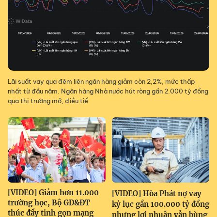
Lãi suất vay qua đêm liên ngân hàng giảm còn 2,2%, mức thấp
nhất từ đầu năm. Ngân hàng Nhà nước hút ròng gần 2.000 tỷ đồng
qua thị trường mở, điều tiế
[VIDEO] Giảm hơn 11.000
[VIDEO] Hòa Phát nợ vay
trường học, Bộ GD&ĐT
kỷ lục gần 100.000 tỷ đồng
thúc đẩy tinh gọn mạng
nhưng lợi nhuận vẫn bùng