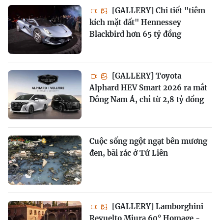
[GALLERY] Chi tiết "tiêm
kích mặt đất" Hennessey
Blackbird hơn 65 tỷ đồng
[GALLERY] Toyota
Alphard HEV Smart 2026 ra mắt
Đông Nam Á, chỉ từ 2,8 tỷ đồng
Cuộc sống ngột ngạt bên mương
đen, bãi rác ở Tứ Liên
[GALLERY] Lamborghini
Revuelto Miura 60° Homage -