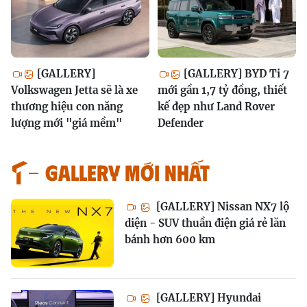
[GALLERY]
[GALLERY] BYD Ti 7
Volkswagen Jetta sẽ là xe
mới gần 1,7 tỷ đồng, thiết
thương hiệu con năng
kế đẹp như Land Rover
lượng mới "giá mềm"
Defender
GALLERY MỚI NHẤT
[GALLERY] Nissan NX7 lộ
diện - SUV thuần điện giá rẻ lăn
bánh hơn 600 km
[GALLERY] Hyundai