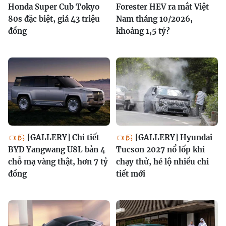
Honda Super Cub Tokyo
Forester HEV ra mắt Việt
80s đặc biệt, giá 43 triệu
Nam tháng 10/2026,
đồng
khoảng 1,5 tỷ?
[GALLERY] Chi tiết
[GALLERY] Hyundai
BYD Yangwang U8L bản 4
Tucson 2027 nổ lốp khi
chỗ mạ vàng thật, hơn 7 tỷ
chạy thử, hé lộ nhiều chi
đồng
tiết mới