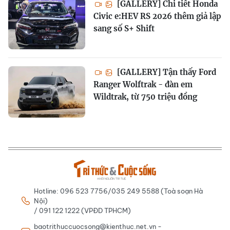
[GALLERY] Chi tiết Honda
Civic e:HEV RS 2026 thêm giả lập
sang số S+ Shift
[GALLERY] Tận thấy Ford
Ranger Wolftrak - đàn em
Wildtrak, từ 750 triệu đồng
Hotline: 096 523 7756/035 249 5588 (Toà soạn Hà
Nội)
/ 091 122 1222 (VPĐD TPHCM)
baotrithuccuocsong@kienthuc.net.vn -