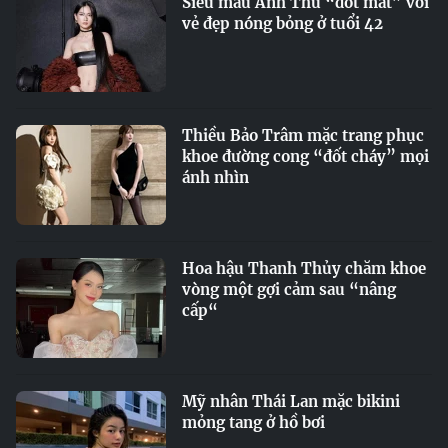
Siêu mẫu Anh Thư “đốt mắt” với
vẻ đẹp nóng bỏng ở tuổi 42
Thiều Bảo Trâm mặc trang phục
khoe đường cong “đốt cháy” mọi
ánh nhìn
Hoa hậu Thanh Thủy chăm khoe
vòng một gợi cảm sau “nâng
cấp“
Mỹ nhân Thái Lan mặc bikini
mỏng tang ở hồ bơi