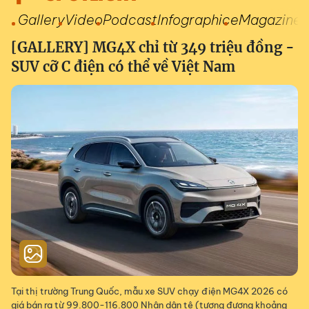
Gallery
Video
Podcast
Infographic
eMagazine
[GALLERY] MG4X chỉ từ 349 triệu đồng -
SUV cỡ C điện có thể về Việt Nam
Tại thị trường Trung Quốc, mẫu xe SUV chạy điện MG4X 2026 có
giá bán ra từ 99.800-116.800 Nhân dân tệ (tương đương khoảng