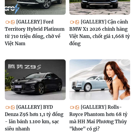
[GALLERY] Ford
[GALLERY] Cận cảnh
Territory Hybrid Platinum
BMW X1 2026 chính hãng
từ 710 triệu đồng, chờ về
Việt Nam, chốt giá 1,668 tỷ
Việt Nam
đồng
[GALLERY] BYD
[GALLERY] Rolls-
Denza Z9S hơn 1,1 tỷ đồng
Royce Phantom hơn 68 tỷ
- lăn bánh 1.100 km, sạc
mà HH Mai Phương Thúy
siêu nhanh
"khoe" có gì?