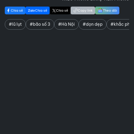
Chia sẻ
Chia sẻ
Chia sẻ
Copy link
Theo dõi
#lũ lụt
#bão số 3
#Hà Nội
#dọn dẹp
#khắc phụ