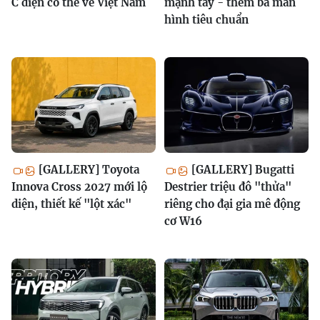
C điện có thể về Việt Nam
mạnh tay - thêm ba màn
hình tiêu chuẩn
[GALLERY] Toyota
[GALLERY] Bugatti
Innova Cross 2027 mới lộ
Destrier triệu đô "thửa"
diện, thiết kế "lột xác"
riêng cho đại gia mê động
cơ W16