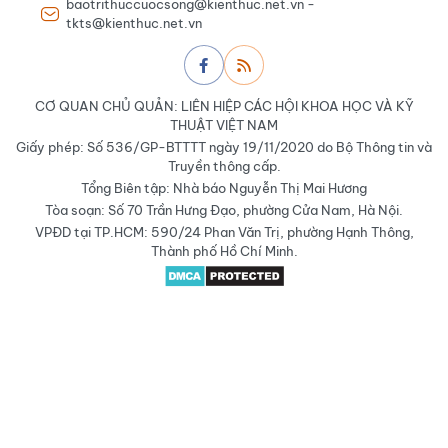
baotrithuccuocsong@kienthuc.net.vn -
tkts@kienthuc.net.vn
CƠ QUAN CHỦ QUẢN: LIÊN HIỆP CÁC HỘI KHOA HỌC VÀ KỸ
THUẬT VIỆT NAM
Giấy phép: Số 536/GP-BTTTT ngày 19/11/2020 do Bộ Thông tin và
Truyền thông cấp.
Tổng Biên tập: Nhà báo Nguyễn Thị Mai Hương
Tòa soạn: Số 70 Trần Hưng Đạo, phường Cửa Nam, Hà Nội.
VPĐD tại TP.HCM: 590/24 Phan Văn Trị, phường Hạnh Thông,
Thành phố Hồ Chí Minh.