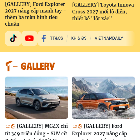
[GALLERY] Ford Explorer
[GALLERY] Toyota Innova
2027 nâng cấp mạnh tay -
Cross 2027 mới lộ diện,
thêm ba màn hình tiêu
thiết kế "lột xác"
chuẩn
TT&CS
KH & ĐS
VIETNAMDAILY
GALLERY
[GALLERY] MG4X chỉ
[GALLERY] Ford
từ 349 triệu đồng - SUV cỡ
Explorer 2027 nâng cấp