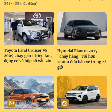
349-409 triệu đồng).
Toyota Land Cruiser V8
Hyundai Elantra 2027
2009 chạy gần 1 triệu km,
"cháy hàng" với hơn
động cơ và hộp số vẫn zin
11.000 đơn bán xe trong 24
giờ