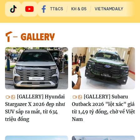
TT&CS
KH & ĐS
VIETNAMDAILY
GALLERY
[GALLERY] Hyundai
[GALLERY] Subaru
Stargazer X 2026 đẹp như
Outback 2026 "lột xác" giá
SUV sắp ra mắt, từ 634
từ 1,49 tỷ đồng, chờ về Việt
triệu đồng
Nam