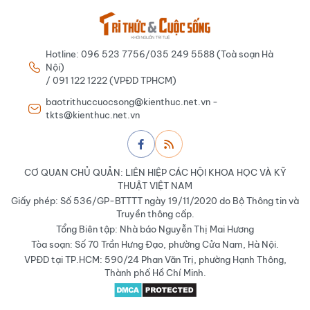
Hotline: 096 523 7756/035 249 5588 (Toà soạn Hà
Nội)
/ 091 122 1222 (VPĐD TPHCM)
baotrithuccuocsong@kienthuc.net.vn -
tkts@kienthuc.net.vn
CƠ QUAN CHỦ QUẢN: LIÊN HIỆP CÁC HỘI KHOA HỌC VÀ KỸ
THUẬT VIỆT NAM
Giấy phép: Số 536/GP-BTTTT ngày 19/11/2020 do Bộ Thông tin và
Truyền thông cấp.
Tổng Biên tập: Nhà báo Nguyễn Thị Mai Hương
Tòa soạn: Số 70 Trần Hưng Đạo, phường Cửa Nam, Hà Nội.
VPĐD tại TP.HCM: 590/24 Phan Văn Trị, phường Hạnh Thông,
Thành phố Hồ Chí Minh.