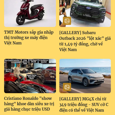
TMT Motors sắp gia nhập
[GALLERY] Subaru
thị trường xe máy điện
Outback 2026 "lột xác" giá
Việt Nam
từ 1,49 tỷ đồng, chờ về
Việt Nam
Cristiano Ronaldo "show
[GALLERY] MG4X chỉ từ
hàng" khoe dàn siêu xe trị
349 triệu đồng - SUV cỡ C
giá hàng chục triệu USD
điện có thể về Việt Nam