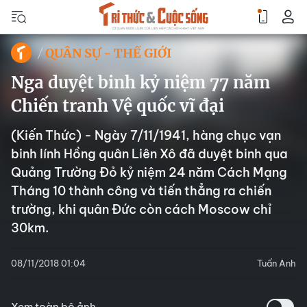
QUÂN SỰ - THẾ GIỚI
Nga duyệt binh kỷ niệm 77 năm
Chiến tranh Vệ quốc vĩ đại
(Kiến Thức) - Ngày 7/11/1941, hàng chục vạn
binh lính Hồng quân Liên Xô đã duyệt binh qua
Quảng Trường Đỏ kỷ niệm 24 năm Cách Mạng
Tháng 10 thành công và tiến thẳng ra chiến
trường, khi quân Đức còn cách Moscow chỉ
30km.
08/11/2018 01:04
Tuấn Anh
Xem toàn bộ ảnh