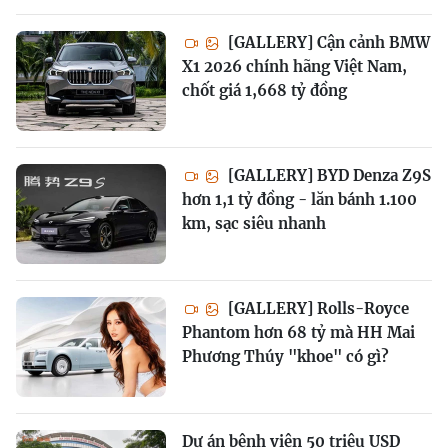
[GALLERY] Cận cảnh BMW
X1 2026 chính hãng Việt Nam,
chốt giá 1,668 tỷ đồng
[GALLERY] BYD Denza Z9S
hơn 1,1 tỷ đồng - lăn bánh 1.100
km, sạc siêu nhanh
[GALLERY] Rolls-Royce
Phantom hơn 68 tỷ mà HH Mai
Phương Thúy "khoe" có gì?
Dự án bệnh viện 50 triệu USD