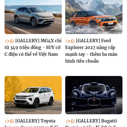
[GALLERY] MG4X chỉ
[GALLERY] Ford
từ 349 triệu đồng - SUV cỡ
Explorer 2027 nâng cấp
C điện có thể về Việt Nam
mạnh tay - thêm ba màn
hình tiêu chuẩn
[GALLERY] Toyota
[GALLERY] Bugatti