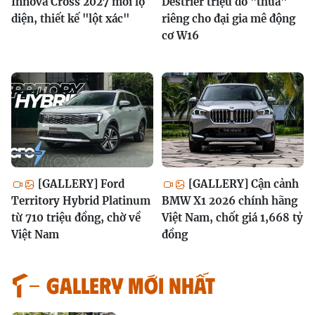
Innova Cross 2027 mới lộ
Destrier triệu đô "thửa"
diện, thiết kế "lột xác"
riêng cho đại gia mê động
cơ W16
[GALLERY] Ford
[GALLERY] Cận cảnh
Territory Hybrid Platinum
BMW X1 2026 chính hãng
từ 710 triệu đồng, chờ về
Việt Nam, chốt giá 1,668 tỷ
Việt Nam
đồng
GALLERY MỚI NHẤT