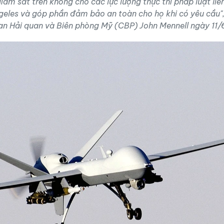
iám sát trên không cho các lực lượng thực thi pháp luật liê
geles và góp phần đảm bảo an toàn cho họ khi có yêu cầu",
n Hải quan và Biên phòng Mỹ (CBP) John Mennell ngày 11/