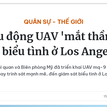
QUÂN SỰ - THẾ GIỚI
u động UAV 'mắt thầ
 biểu tình ở Los Ang
i quan và Biên phòng Mỹ đã triển khai UAV mq-9 
y trinh sát mạnh mẽ, đến giám sát biểu tình ở L
1