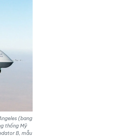
 Angeles (bang
ng thống Mỹ
edator B, mẫu