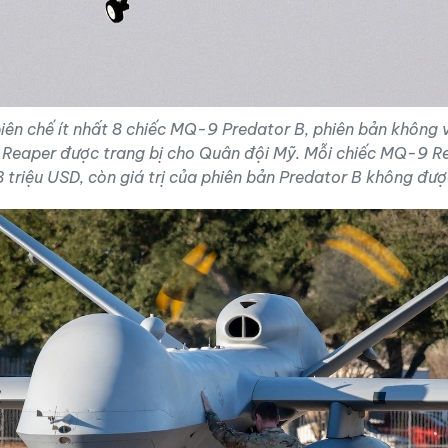
ên chế ít nhất 8 chiếc MQ-9 Predator B, phiên bản không 
eaper được trang bị cho Quân đội Mỹ. Mỗi chiếc MQ-9 Re
 triệu USD, còn giá trị của phiên bản Predator B không đượ