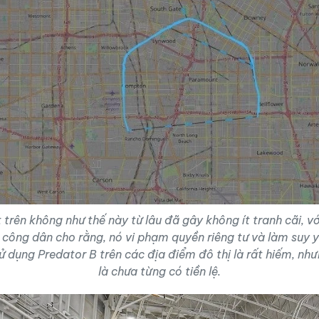
 trên không như thế này từ lâu đã gây không ít tranh cãi, v
 công dân cho rằng, nó vi phạm quyền riêng tư và làm suy y
ử dụng Predator B trên các địa điểm đô thị là rất hiếm, nh
là chưa từng có tiền lệ.