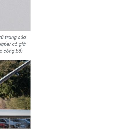
vũ trang của
aper có giá
c công bố.