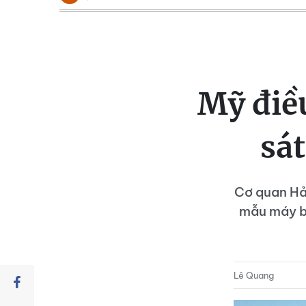
Mỹ điề
sát
Cơ quan Hả
mẫu máy ba
Lê Quang