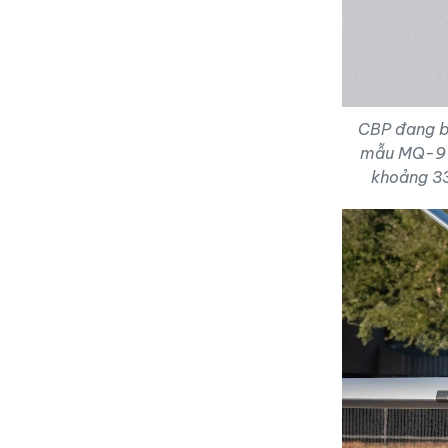
CBP đang bi
mẫu MQ-9 R
khoảng 33