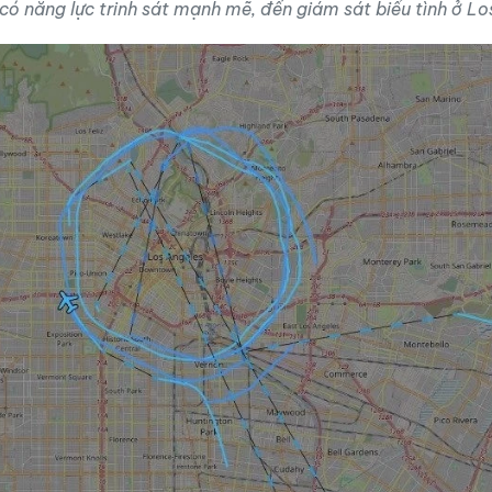
ó năng lực trinh sát mạnh mẽ, đến giám sát biểu tình ở Lo