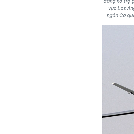
đang hỗ trợ g
vực Los An
ngôn Cơ qua