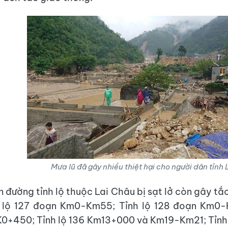
Mưa lũ đã gây nhiều thiệt hại cho người dân tỉnh 
n đường tỉnh lộ thuộc Lai Châu bị sạt lở còn gây tắ
h lộ 127 đoạn Km0-Km55; Tỉnh lộ 128 đoạn Km0-K
0+450; Tỉnh lộ 136 Km13+000 và Km19-Km21; Tỉnh