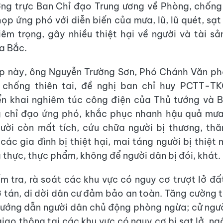
g trực Ban Chỉ đạo Trung ương về Phòng, chống 
ọp ứng phó với diễn biến của mưa, lũ, lũ quét, sạt
iêm trọng, gây nhiều thiệt hại về người và tài sả
ía Bắc.
ọp này, ông Nguyễn Trường Sơn, Phó Chánh Văn ph
chống thiên tai, đề nghị ban chỉ huy PCTT-T
ển khai nghiêm túc công điện của Thủ tướng và 
g chỉ đạo ứng phó, khắc phục nhanh hậu quả mưa 
ười còn mất tích, cứu chữa người bị thương, th
 các gia đình bị thiệt hại, mai táng người bị thiệt
g thực, thực phẩm, không để người dân bị đói, khát.
ểm tra, rà soát các khu vực có nguy cơ trượt lở đất
 tán, di dời dân cư đảm bảo an toàn. Tăng cường t
ướng dẫn người dân chủ động phòng ngừa; cử ngư
iao thông tại các khu vực có nguy cơ bị sạt lở, ng