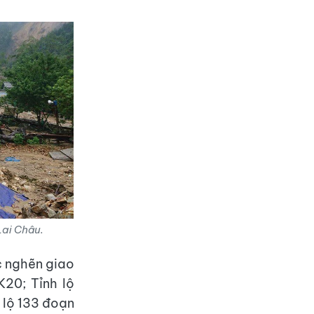
Lai Châu.
c nghẽn giao
20; Tỉnh lộ
 lộ 133 đoạn