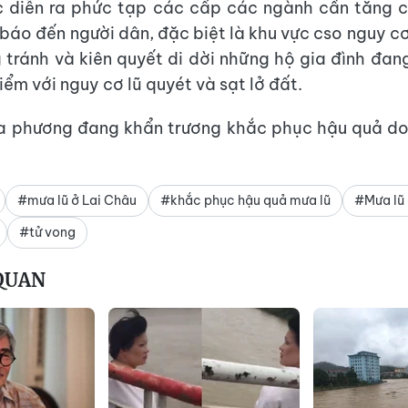
c diễn ra phức tạp các cấp các ngành cần tăng 
báo đến người dân, đặc biệt là khu vực cso nguy c
tránh và kiên quyết di dời những hộ gia đình đan
ểm với nguy cơ lũ quyét và sạt lở đất.
ịa phương đang khẩn trương khắc phục hậu quả do
#mưa lũ ở Lai Châu
#khắc phục hậu quả mưa lũ
#Mưa lũ 
#tử vong
 QUAN