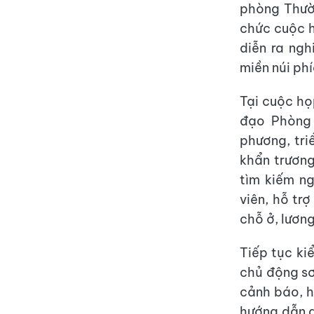
phòng Thườn
chức cuộc h
diễn ra ngh
miền núi ph
Tại cuộc h
đạo Phòng 
phương, tri
khẩn trươn
tìm kiếm ng
viên, hỗ trợ
chỗ ở, lươn
Tiếp tục ki
chủ động sơ
cảnh báo, h
hướng dẫn g