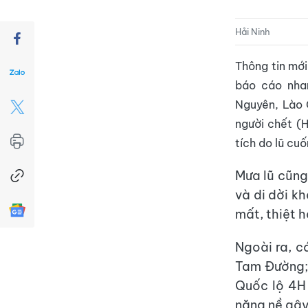
Hải Ninh
Thông tin mới
báo cáo nha
Nguyên, Lào C
người chết (H
tích do lũ cuốn
Mưa lũ cũng 
và di dời k
mất, thiệt h
Ngoài ra, c
Tam Đường;
Quốc lộ 4H
nặng nề gây