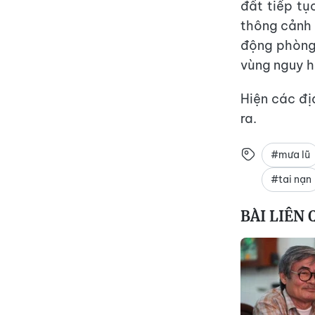
đất tiếp tụ
thông cảnh 
động phòng 
vùng nguy hi
Hiện các đ
ra.
#mưa lũ
#tai nạn
BÀI LIÊN