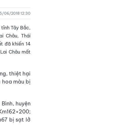
5/06/2018 12:30
tỉnh Tây Bắc,
i Châu, Thái
ất đã khiến 14
ở Lai Châu mất
ng, thiệt hại
à hoa màu bị
 Bình, huyện
 Km162+200;
7 bị sạt lở