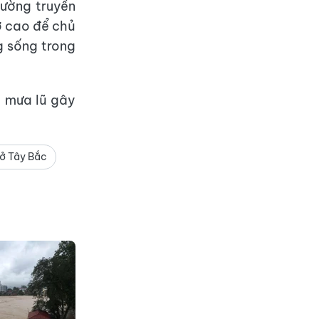
cường truyền
ơ cao để chủ
g sống trong
 mưa lũ gây
ở Tây Bắc