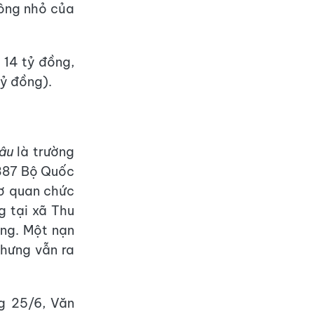
tông nhỏ của
: 14 tỷ đồng,
tỷ đồng).
âu
là trường
 387 Bộ Quốc
cơ quan chức
g tại xã Thu
ong. Một nạn
nhưng vẫn ra
 25/6, Văn