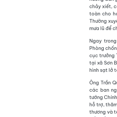
chảy xiết, 
toàn cho h
Thường xuyê
mưa lũ để c
Ngay trong
Phòng chống
cục trưởng 
tại xã Sơn 
hình sạt lở 
Ông Trần Q
các ban ng
tướng Chính
hỗ trợ, thăm
thương và t