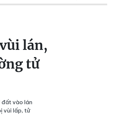
vùi lán,
ờng tử
 đất vào lán
vùi lấp, tử