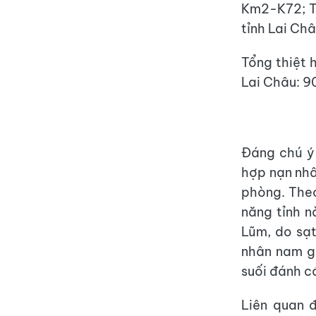
Km2-K72; Tỉ
tỉnh Lai Châu
Tổng thiệt h
Lai Châu: 9
Đáng chú ý
hợp nạn nhâ
phòng. Theo
năng tỉnh n
Lũm, do sạt
nhân nam gi
suối đánh cá
Liên quan 