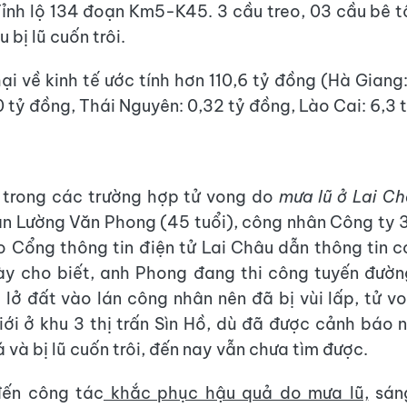
nh lộ 134 đoạn Km5-K45. 3 cầu treo, 03 cầu bê 
 bị lũ cuốn trôi.
ại về kinh tế ước tính hơn 110,6 tỷ đồng (Hà Giang
0 tỷ đồng, Thái Nguyên: 0,32 tỷ đồng, Lào Cai: 6,3 
 trong các trường hợp tử vong do
mưa lũ ở Lai Ch
n Lường Văn Phong (45 tuổi), công nhân Công ty
 Cổng thông tin điện tử Lai Châu dẫn thông tin 
ày cho biết, anh Phong đang thi công tuyến đườn
 lở đất vào lán công nhân nên đã bị vùi lấp, tử v
ới ở khu 3 thị trấn Sìn Hồ, dù đã được cảnh báo 
 và bị lũ cuốn trôi, đến nay vẫn chưa tìm được.
đến công tác
khắc phục hậu quả do mưa lũ,
sáng