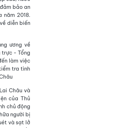
à đảm bảo an
a năm 2018.
về diễn biến
ung ương về
 trực - Tổng
đến làm việc
iểm tra tình
i Châu
Lai Châu và
iện của Thủ
ành chủ động
chữa người bị
ét và sạt lở