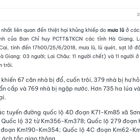
2
 nhất liên quan đến thiệt hại khủng khiếp do
mưa lũ
ở các 
nh của Ban Chỉ huy PCTT&TKCN các tỉnh Hà Giang, La
ai, tính đến 17h00/25/6/2018, mưa lũ, lũ quét, sạt lở đ
à Giang: 03 người; Lai Châu: 11 người chết) và 11 người 
 trôi.
khiến 67 căn nhà bị đổ, cuốn trôi, 379 nhà bị hư hỏ
hẩn cấp và 769 nhà bị ngập nước. Hơn 735 ha lúa v
ại.
ác tuyến đường quốc lộ 4D đoạn K71-Km85 xã Sơn
 Quốc lộ 32 từ Km356-Km378; Quốc lộ 279 đoạn
 đoạn Km190-Km354; Quốc lộ 4C đoạn Km62-Km6
 ách tắc giao thông.