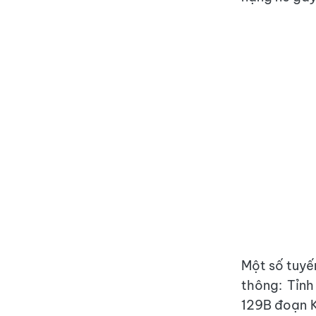
Một số tuyế
thông: Tỉn
129B đoạn K