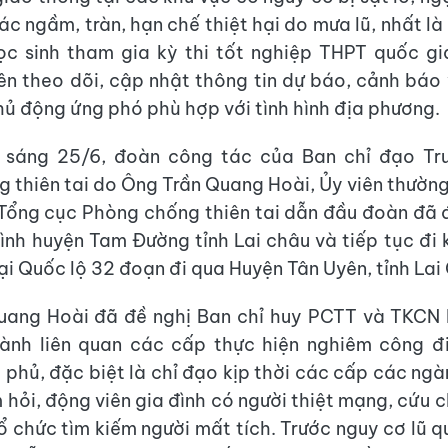
các ngầm, tràn, hạn chế thiệt hại do mưa lũ, nhất l
ọc sinh tham gia kỳ thi tốt nghiệp THPT quốc gi
n theo dõi, cập nhật thông tin dự báo, cảnh báo 
hủ động ứng phó phù hợp với tình hình địa phương.
 sáng 25/6, đoàn công tác của Ban chỉ đạo Tr
 thiên tai do Ông Trần Quang Hoài, Ủy viên thường
Tổng cục Phòng chống thiên tai dẫn đầu đoàn đã 
Bình huyện Tam Đường tỉnh Lai châu và tiếp tục đi k
tại Quốc lộ 32 đoạn đi qua Huyện Tân Uyên, tỉnh La
uang Hoài đã đề nghị Ban chỉ huy PCTT và TKCN 
ành liên quan các cấp thực hiện nghiêm công đ
 phủ, đặc biệt là chỉ đạo kịp thời các cấp các ng
 hỏi, động viên gia đình có người thiệt mạng, cứu 
ổ chức tìm kiếm người mất tích. Trước nguy cơ lũ qu