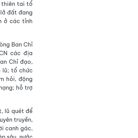
thiên tai tổ
 lở đất đang
n ở các tỉnh
òng Ban Chỉ
KCN các địa
Ban Chỉ đạo,
lũ; tổ chức
ăm hỏi, động
 mạng; hỗ trợ
, lũ quét để
uyên truyền,
ời canh gác,
ập sâu, nước