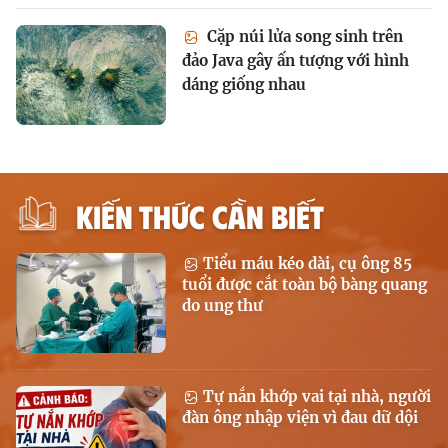
Cặp núi lửa song sinh trên
đảo Java gây ấn tượng với hình
dáng giống nhau
KIẾN THỨC CẦN BIẾT
Tiểu máu kéo dài, cụ ông 85
tuổi được cắt toàn bộ bàng quang
do ung thư
Tự nắn khớp vai tại nhà, người
đàn ông nhập viện vì đau dữ dội