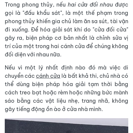
Trong phong thủy, nếu
hai cửa đối nhau
được
gọi là "đấu khẩu sát", là một thế phạm trong
phong thủy khiến gia chủ làm ăn sa sút, tài vận
đi xuống. Để hóa giải sát khí do "cửa đối cửa"
gây ra, biện pháp cơ bản nhất là chỉnh sửa vị
trí của một trong hai cánh cửa để chúng không
đối diện với nhau nữa.
Nếu vì một lý nhất định nào đó mà việc di
chuyển các
cánh cửa
là bất khả thi, chủ nhà có
thể dùng biện pháp hóa giải tạm thời bằng
cách treo bạt hoặc rèm hoặc những bức mành
sáo bằng các vật liệu nhẹ, trang nhã, không
gây tiếng động ồn ào ở cửa nhà mình.