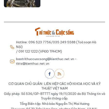
Hotline: 096 523 7756/035 249 5588 (Toà soạn Hà
Nội)
/ 091 122 1222 (VPĐD TPHCM)
baotrithuccuocsong@kienthuc.net.vn -
tkts@kienthuc.net.vn
CƠ QUAN CHỦ QUẢN: LIÊN HIỆP CÁC HỘI KHOA HỌC VÀ KỸ
THUẬT VIỆT NAM
Giấy phép: Số 536/GP-BTTTT ngày 19/11/2020 do Bộ Thông tin và
Truyền thông cấp.
Tổng Biên tập: Nhà báo Nguyễn Thị Mai Hương