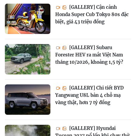
[GALLERY] Cận cảnh
Honda Super Cub Tokyo 80s đặc
biệt, giá 43 triệu đồng
[GALLERY] Subaru
Forester HEV ra mắt Việt Nam
tháng 10/2026, khoảng 1,5 tỷ?
[GALLERY] Chi tiết BYD
Yangwang U8L bản 4 chỗ mạ
vàng thật, hơn 7 tỷ đồng
[GALLERY] Hyundai
Tucson 2027 nổ lốp khi chạy thử,