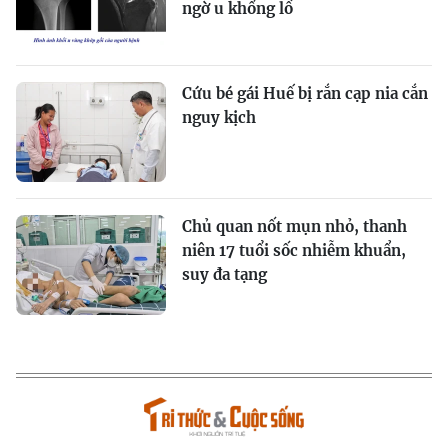
ngờ u khổng lồ
Cứu bé gái Huế bị rắn cạp nia cắn
nguy kịch
Chủ quan nốt mụn nhỏ, thanh
niên 17 tuổi sốc nhiễm khuẩn,
suy đa tạng