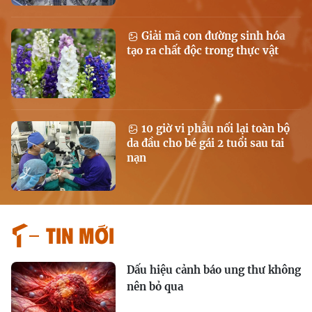
Giải mã con đường sinh hóa
tạo ra chất độc trong thực vật
10 giờ vi phẫu nối lại toàn bộ
da đầu cho bé gái 2 tuổi sau tai
nạn
Tin mới
Dấu hiệu cảnh báo ung thư không
nên bỏ qua