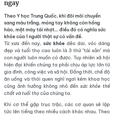
ngay
Theo Y học Trung Quốc, khi đôi môi chuyển
sang màu trắng, móng tay không còn hồng
hào, mặt mày tái nhợt... điều đó có nghĩa sức
khỏe của 1 người thật sự có vấn đề.
Từ xưa đến nay,
sức khỏe
dẻo dai, vóc dáng
đẹp và tuổi thọ cao luôn là 3 thứ "tài sản" mà
con người luôn muốn có được. Tuy nhiên xã hội
hiện đại khiến chúng ta phải chịu áp lực lớn từ
gia đình, công việc và xã hội. Đồng thời, chế độ
ăn uống và thói quen nghỉ ngơi kém khoa học
cũng ảnh hưởng không nhỏ đến
sức khỏe thể
chất và tuổi thọ
của chúng ta.
Khi cơ thể gặp trục trặc, các cơ quan sẽ lập
tức lên tiếng theo nhiều cách khác nhau. Theo