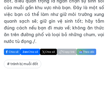
đốt, điều quan trọng là ngăn chặn sự sinh sôi
của muỗi gần khu vực nhà bạn. Đây là một số
việc bạn có thể làm như giữ môi trường xung
quanh sạch sẽ; giữ gìn vệ sinh tốt; hãy tắm
đúng cách nếu bạn đi mưa về; không ăn thức
ăn trên đường phố và loại bỏ những chum, vại
nước tù đọng./.
Chia sẻ
Chia sẻ
Chia sẻ
Copy link
Theo dõi
# tránh bị muỗi đốt