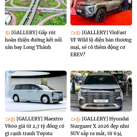
[GALLERY] Gấp rút
[GALLERY] VinFast
hoàn thiện đường kết nối
VF Wild lộ diện bản thương
sân bay Long Thành
mại, sẽ có thêm động cơ
EREV?
[GALLERY] Maextro
[GALLERY] Hyundai
V800 giá từ 2,7 tỷ đồng có
Stargazer X 2026 đẹp như
gì cạnh tranh Toyota
SUV sắp ra mắt, từ 634