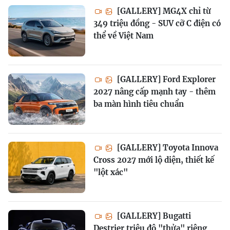
[GALLERY] MG4X chỉ từ
349 triệu đồng - SUV cỡ C điện có
thể về Việt Nam
[GALLERY] Ford Explorer
2027 nâng cấp mạnh tay - thêm
ba màn hình tiêu chuẩn
[GALLERY] Toyota Innova
Cross 2027 mới lộ diện, thiết kế
"lột xác"
[GALLERY] Bugatti
Destrier triệu đô "thửa" riêng