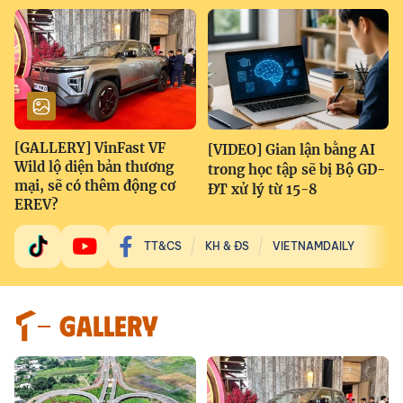
[GALLERY] VinFast VF
[VIDEO] Gian lận bằng AI
Wild lộ diện bản thương
trong học tập sẽ bị Bộ GD-
mại, sẽ có thêm động cơ
ĐT xử lý từ 15-8
EREV?
TT&CS
KH & ĐS
VIETNAMDAILY
GALLERY