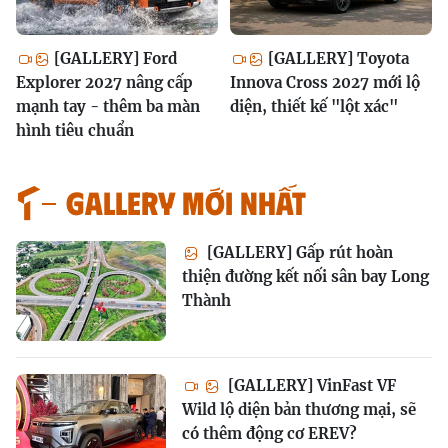
[GALLERY] Ford
[GALLERY] Toyota
Explorer 2027 nâng cấp
Innova Cross 2027 mới lộ
mạnh tay - thêm ba màn
diện, thiết kế "lột xác"
hình tiêu chuẩn
GALLERY MỚI NHẤT
[GALLERY] Gấp rút hoàn
thiện đường kết nối sân bay Long
Thành
[GALLERY] VinFast VF
Wild lộ diện bản thương mại, sẽ
có thêm động cơ EREV?