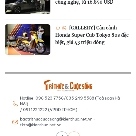
công nghệ, từ 16.850 USD
[GALLERY] Cận cảnh
Honda Super Cub Tokyo 80s đặc
biệt, giá 43 triệu đồng
Hotline: 096 523 7756/035 249 5588 (Toà soạn Hà
Nội)
/ 091 122 1222 (VPĐD TPHCM)
baotrithuccuocsong@kienthuc.net.vn -
tkts@kienthuc.net.vn