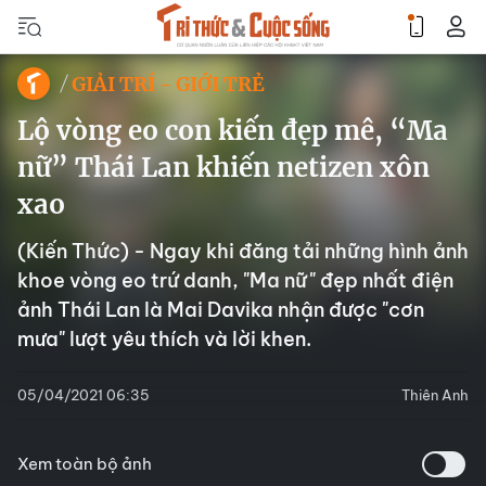
GIẢI TRÍ - GIỚI TRẺ
Lộ vòng eo con kiến đẹp mê, “Ma
nữ” Thái Lan khiến netizen xôn
xao
(Kiến Thức) - Ngay khi đăng tải những hình ảnh
khoe vòng eo trứ danh, "Ma nữ" đẹp nhất điện
ảnh Thái Lan là Mai Davika nhận được "cơn
mưa" lượt yêu thích và lời khen.
05/04/2021 06:35
Thiên Anh
Xem toàn bộ ảnh