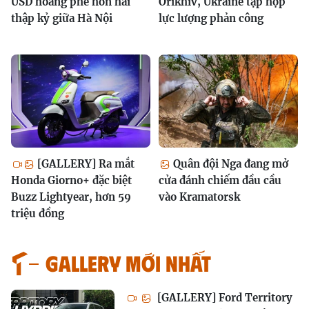
USD hoang phế hơn hai
Orikhiv, Ukraine tập hợp
thập kỷ giữa Hà Nội
lực lượng phản công
[GALLERY] Ra mắt
Quân đội Nga đang mở
Honda Giorno+ đặc biệt
cửa đánh chiếm đầu cầu
Buzz Lightyear, hơn 59
vào Kramatorsk
triệu đồng
GALLERY MỚI NHẤT
[GALLERY] Ford Territory