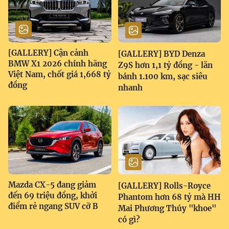
[GALLERY] Cận cảnh
[GALLERY] BYD Denza
BMW X1 2026 chính hãng
Z9S hơn 1,1 tỷ đồng - lăn
Việt Nam, chốt giá 1,668 tỷ
bánh 1.100 km, sạc siêu
đồng
nhanh
Mazda CX-5 đang giảm
[GALLERY] Rolls-Royce
đến 69 triệu đồng, khởi
Phantom hơn 68 tỷ mà HH
điểm rẻ ngang SUV cỡ B
Mai Phương Thúy "khoe"
có gì?