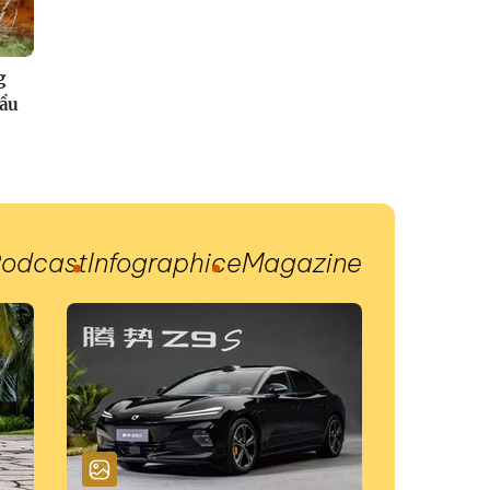
g
đầu
odcast
Infographic
eMagazine