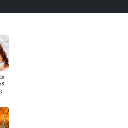
ls-
68
g