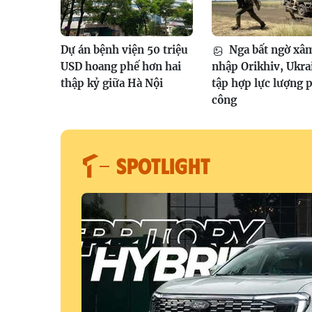
Dự án bệnh viện 50 triệu
Nga bất ngờ xâ
USD hoang phế hơn hai
nhập Orikhiv, Ukra
thập kỷ giữa Hà Nội
tập hợp lực lượng 
công
SPOTLIGHT