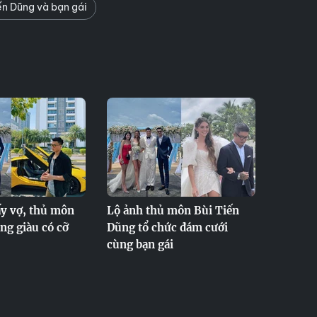
ến Dũng và bạn gái
ấy vợ, thủ môn
Lộ ảnh thủ môn Bùi Tiến
ng giàu có cỡ
Dũng tổ chức đám cưới
cùng bạn gái