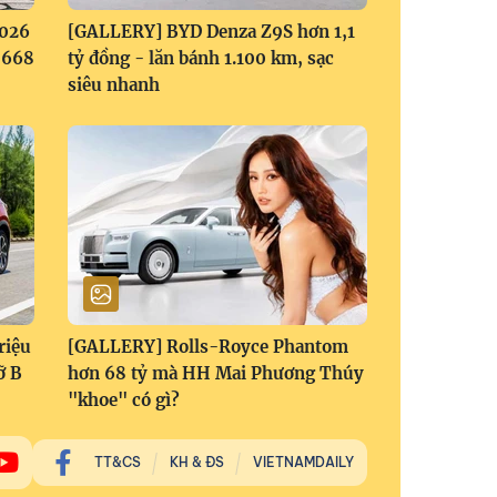
2026
[GALLERY] BYD Denza Z9S hơn 1,1
1,668
tỷ đồng - lăn bánh 1.100 km, sạc
siêu nhanh
riệu
[GALLERY] Rolls-Royce Phantom
ỡ B
hơn 68 tỷ mà HH Mai Phương Thúy
"khoe" có gì?
TT&CS
KH & ĐS
VIETNAMDAILY