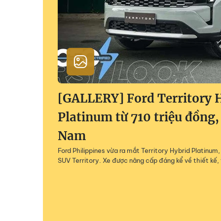
[GALLERY] Ford Territory 
Platinum từ 710 triệu đồng,
Nam
Ford Philippines vừa ra mắt Territory Hybrid Platinu
SUV Territory. Xe được nâng cấp đáng kể về thiết kế, 