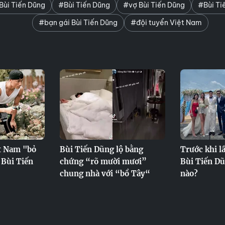
Bùi Tiến Dũng
#Bùi Tiến Dũng
#vợ Bùi Tiến Dũng
#Bùi Ti
#bạn gái Bùi Tiến Dũng
#đội tuyển Việt Nam
ệt Nam "bỏ
Bùi Tiến Dũng lộ bằng
Trước khi l
 Bùi Tiến
chứng “rõ mười mươi”
Bùi Tiến Dũ
chung nhà với “bồ Tây“
nào?