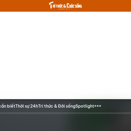
cần biết
Thời sự 24h
Tri thức & Đời sống
Spotlight