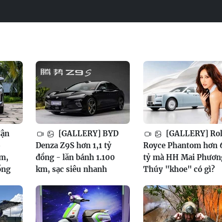
Cận
[GALLERY] BYD
[GALLERY] Rol
6
Denza Z9S hơn 1,1 tỷ
Royce Phantom hơn 
am,
đồng - lăn bánh 1.100
tỷ mà HH Mai Phươn
ồng
km, sạc siêu nhanh
Thúy "khoe" có gì?