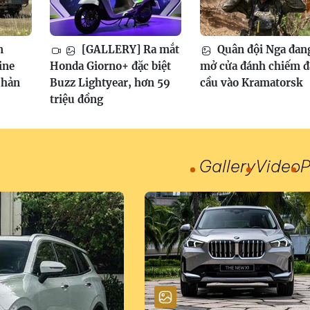
m
[GALLERY] Ra mắt
Quân đội Nga đan
ine
Honda Giorno+ đặc biệt
mở cửa đánh chiếm 
phản
Buzz Lightyear, hơn 59
cầu vào Kramatorsk
triệu đồng
Gallery
Video
P