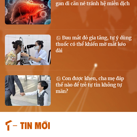
gan di căn né tránh hệ miễn dịch
Đau mắt đỏ gia tăng, tự ý dùng
thuốc có thể khiến mờ mắt kéo
dài
Con được khen, cha mẹ đáp
thế nào để trẻ tự tin không tự
mãn?
Tin mới