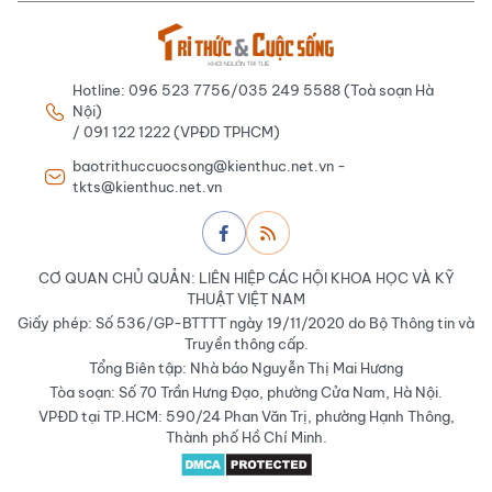
Hotline: 096 523 7756/035 249 5588 (Toà soạn Hà
Nội)
/ 091 122 1222 (VPĐD TPHCM)
baotrithuccuocsong@kienthuc.net.vn -
tkts@kienthuc.net.vn
CƠ QUAN CHỦ QUẢN: LIÊN HIỆP CÁC HỘI KHOA HỌC VÀ KỸ
THUẬT VIỆT NAM
Giấy phép: Số 536/GP-BTTTT ngày 19/11/2020 do Bộ Thông tin và
Truyền thông cấp.
Tổng Biên tập: Nhà báo Nguyễn Thị Mai Hương
Tòa soạn: Số 70 Trần Hưng Đạo, phường Cửa Nam, Hà Nội.
VPĐD tại TP.HCM: 590/24 Phan Văn Trị, phường Hạnh Thông,
Thành phố Hồ Chí Minh.