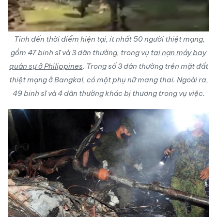
Tính đến thời điểm hiện tại, ít nhất 50 người thiệt mạng,
gồm 47 binh sĩ và 3 dân thường, trong vụ
tai nạn máy bay
quân sự ở Philippines
. Trong số 3 dân thường trên mặt đất
thiệt mạng ở Bangkal, có một phụ nữ mang thai. Ngoài ra,
49 binh sĩ và 4 dân thường khác bị thương trong vụ việc.