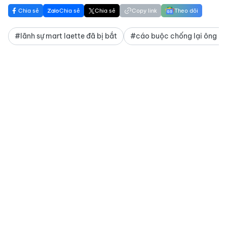
Chia sẻ
Chia sẻ
Chia sẻ
Copy link
Theo dõi
#lãnh sự mart laette đã bị bắt
#cáo buộc chống lại ông la