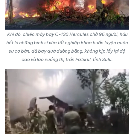
Khi đó, chiếc máy bay C-130 Hercules chở 96 người, hầu
hết là những binh sĩ vừa tốt nghiệp khóa huấn luyện quân
sự cơ bản, đã bay quá đường băng, không kịp lấy lại độ
cao và lao xuống thị trấn Patikul, tỉnh Sulu.