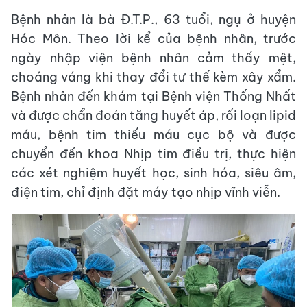
Bệnh nhân là bà Đ.T.P., 63 tuổi, ngụ ở huyện
Hóc Môn. Theo lời kể của bệnh nhân, trước
ngày nhập viện bệnh nhân cảm thấy mệt,
choáng váng khi thay đổi tư thế kèm xây xẩm.
Bệnh nhân đến khám tại Bệnh viện Thống Nhất
và được chẩn đoán tăng huyết áp, rối loạn lipid
máu, bệnh tim thiếu máu cục bộ và được
chuyển đến khoa Nhịp tim điều trị, thực hiện
các xét nghiệm huyết học, sinh hóa, siêu âm,
điện tim, chỉ định đặt máy tạo nhịp vĩnh viễn.