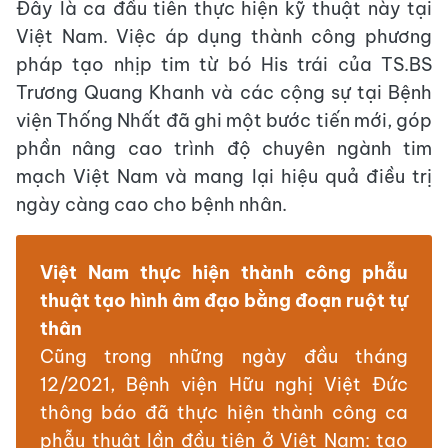
Đây là ca đầu tiên thực hiện kỹ thuật này tại
Việt Nam. Việc áp dụng thành công phương
pháp tạo nhịp tim từ bó His trái của TS.BS
Trương Quang Khanh và các cộng sự tại Bệnh
viện Thống Nhất đã ghi một bước tiến mới, góp
phần nâng cao trình độ chuyên ngành tim
mạch Việt Nam và mang lại hiệu quả điều trị
ngày càng cao cho bệnh nhân.
Việt Nam thực hiện thành công phẫu
thuật tạo hình âm đạo bằng đoạn ruột tự
thân
Cũng trong những ngày đầu tháng
12/2021, Bệnh viện Hữu nghị Việt Đức
thông báo đã thực hiện thành công ca
phẫu thuật lần đầu tiên ở Việt Nam: tạo