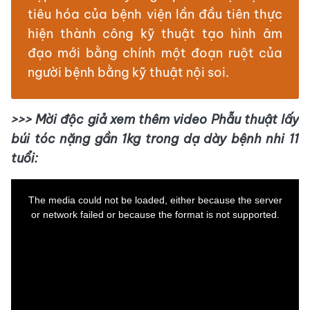
tiêu hóa của bệnh viện lần đầu tiên thực
hiện thành công kỹ thuật tạo hình âm
đạo mới bằng chính một đoạn ruột của
người bệnh bằng kỹ thuật nội soi.
>>> Mời độc giả xem thêm video Phẫu thuật lấy
búi tóc nặng gần 1kg trong dạ dày bệnh nhi 11
tuổi:
This
is
a
The media could not be loaded, either because the server
modal
window.
or network failed or because the format is not supported.