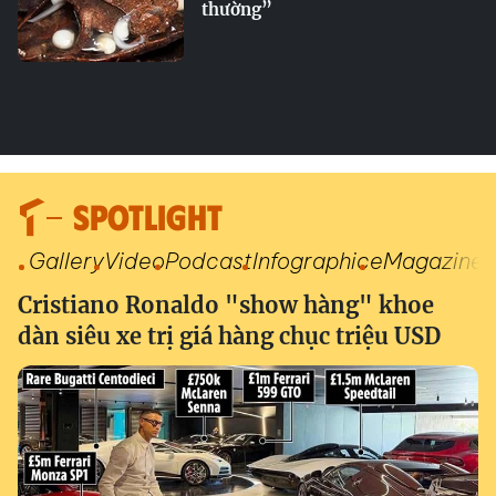
thường”
SPOTLIGHT
Gallery
Video
Podcast
Infographic
eMagazine
Cristiano Ronaldo "show hàng" khoe
dàn siêu xe trị giá hàng chục triệu USD