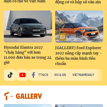
điện có thể về Việt Nam
động cơ và hộp số vẫn zin
Hyundai Elantra 2027
[GALLERY] Ford Explorer
"cháy hàng" với hơn
2027 nâng cấp mạnh tay -
11.000 đơn bán xe trong 24
thêm ba màn hình tiêu
giờ
chuẩn
TT&CS
KH & ĐS
VIETNAMDAILY
GALLERY