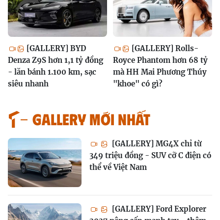
[GALLERY] BYD
[GALLERY] Rolls-
Denza Z9S hơn 1,1 tỷ đồng
Royce Phantom hơn 68 tỷ
- lăn bánh 1.100 km, sạc
mà HH Mai Phương Thúy
siêu nhanh
"khoe" có gì?
GALLERY MỚI NHẤT
[GALLERY] MG4X chỉ từ
349 triệu đồng - SUV cỡ C điện có
thể về Việt Nam
[GALLERY] Ford Explorer