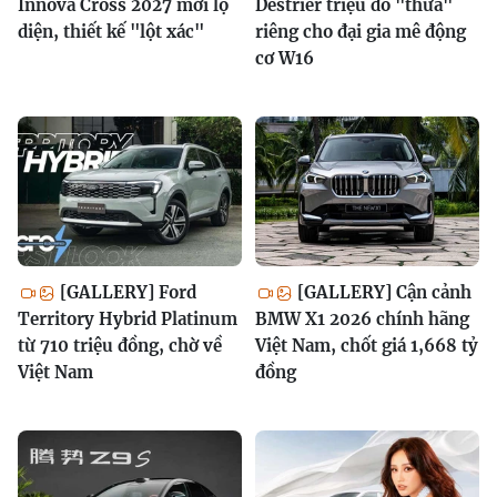
Innova Cross 2027 mới lộ
Destrier triệu đô "thửa"
diện, thiết kế "lột xác"
riêng cho đại gia mê động
cơ W16
[GALLERY] Ford
[GALLERY] Cận cảnh
Territory Hybrid Platinum
BMW X1 2026 chính hãng
từ 710 triệu đồng, chờ về
Việt Nam, chốt giá 1,668 tỷ
Việt Nam
đồng