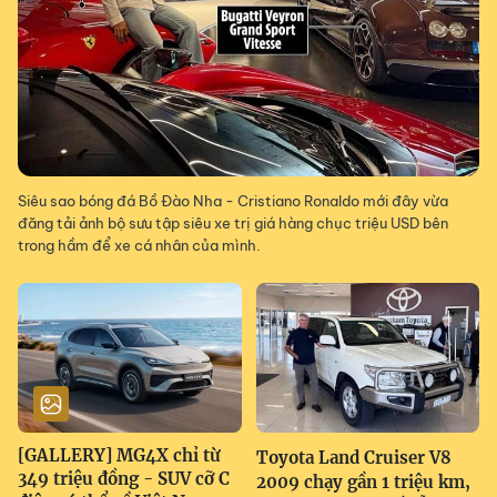
Siêu sao bóng đá Bồ Đào Nha - Cristiano Ronaldo mới đây vừa
đăng tải ảnh bộ sưu tập siêu xe trị giá hàng chục triệu USD bên
trong hầm để xe cá nhân của mình.
[GALLERY] MG4X chỉ từ
Toyota Land Cruiser V8
349 triệu đồng - SUV cỡ C
2009 chạy gần 1 triệu km,