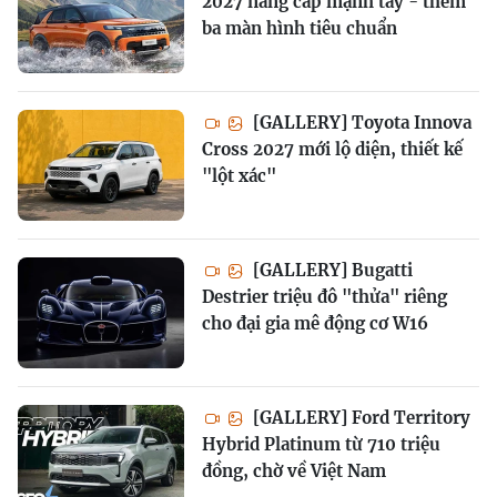
2027 nâng cấp mạnh tay - thêm
ba màn hình tiêu chuẩn
[GALLERY] Toyota Innova
Cross 2027 mới lộ diện, thiết kế
"lột xác"
[GALLERY] Bugatti
Destrier triệu đô "thửa" riêng
cho đại gia mê động cơ W16
[GALLERY] Ford Territory
Hybrid Platinum từ 710 triệu
đồng, chờ về Việt Nam