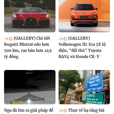
[GALLERY] Chi tiết
[GALLERY]
Bugatti Mistral odo hơn
Volkswagen ID. Era 5X lộ
500 km, rao bán hơn 249
diện, "đối thủ" Toyota
tỷ đồng
RAV4 và Honda CR-V
Nga đã tìm ra giải pháp để
Thực tế hạ tầng bãi