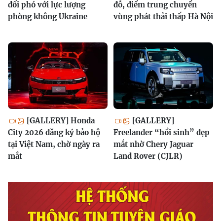
đối phó với lực lượng
đỗ, điểm trung chuyển
phòng không Ukraine
vùng phát thải thấp Hà Nội
[GALLERY] Honda
[GALLERY]
City 2026 đăng ký bảo hộ
Freelander “hồi sinh” đẹp
tại Việt Nam, chờ ngày ra
mắt nhờ Chery Jaguar
mắt
Land Rover (CJLR)