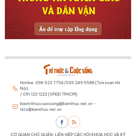
Hotline: 096 523 7756/035 249 5588 (Toà soạn Hà
Nội)
/ 091 122 1222 (VPĐD TPHCM)
baotrithuccuocsong@kienthuc.net.vn -
tkts@kienthuc.net.vn
CƠ QUAN CHỦ QUẢN: LIÊN HIỆP CÁC HỘI KHOA HỌC VÀ KỸ