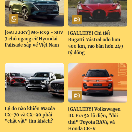
[GALLERY] MG RX9 - SUV
[GALLERY] Chi tiết
7 chỗ ngang cỡ Hyundai
Bugatti Mistral odo hơn
Palisade sắp về Việt Nam
500 km, rao bán hơn 249
tỷ đồng
Lý do nào khiến Mazda
[GALLERY] Volkswagen
CX-70 và CX-90 phải
ID. Era 5X lộ diện, "đối
"chật vật" tìm khách?
thủ" Toyota RAV4 và
Honda CR-V