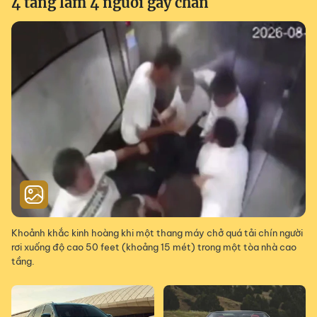
4 tầng làm 4 người gãy chân
Khoảnh khắc kinh hoàng khi một thang máy chở quá tải chín người
rơi xuống độ cao 50 feet (khoảng 15 mét) trong một tòa nhà cao
tầng.