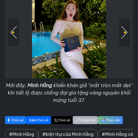
Mới đây,
Minh Hằng
khiến khán giả "mắt tròn mắt dẹt"
khi tiết lộ được chồng đại gia tặng vàng nguyên khối
mừng tuổi 37.
Chia sẻ
Chia sẻ
Chia sẻ
Copy link
Theo dõi
#Minh Hằng
#biệt thự của Minh Hằng
#Minh Hằng và c