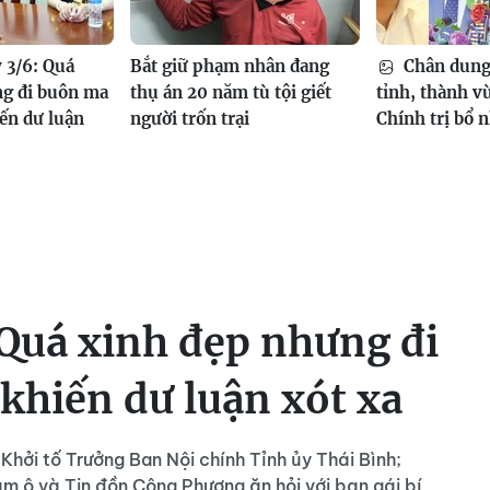
 3/6: Quá
Bắt giữ phạm nhân đang
Chân dung 
ng đi buôn ma
thụ án 20 năm tù tội giết
tỉnh, thành v
iến dư luận
người trốn trại
Chính trị bổ 
 Quá xinh đẹp nhưng đi
 khiến dư luận xót xa
Khởi tố Trưởng Ban Nội chính Tỉnh ủy Thái Bình;
âm ô và Tin đồn Công Phượng ăn hỏi với bạn gái bí