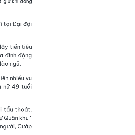
t giữ khi đang
 tại Đại đội
ấy tiền tiêu
ia đình động
 đào ngũ.
iện nhiều vụ
 nữ 49 tuổi
 tẩu thoát.
ự Quân khu 1
 người, Cướp