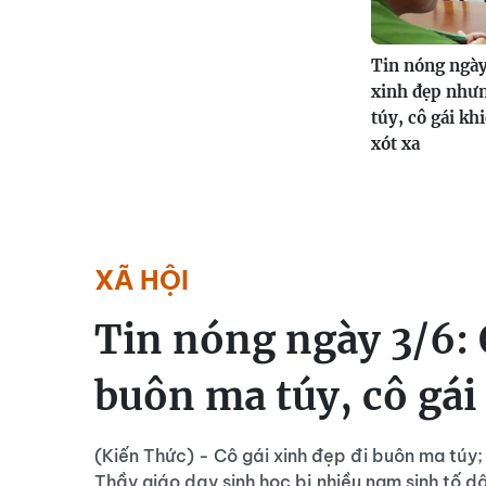
Tin nóng ngày
xinh đẹp như
túy, cô gái kh
xót xa
XÃ HỘI
Tin nóng ngày 3/6:
buôn ma túy, cô gái
(Kiến Thức) - Cô gái xinh đẹp đi buôn ma túy; 
Thầy giáo dạy sinh học bị nhiều nam sinh tố d