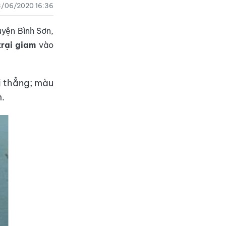
/06/2020 16:36
uyện Bình Sơn,
trại giam
vào
i thẳng; màu
m.