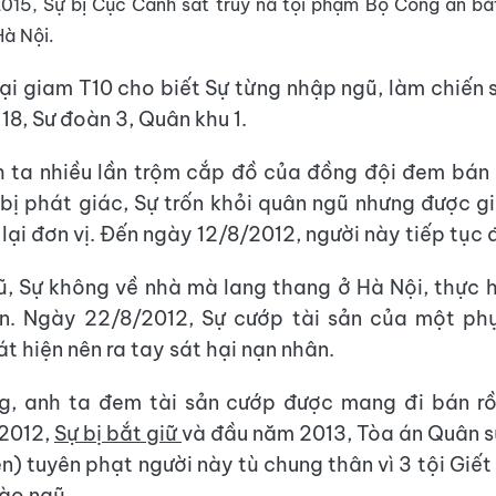
015, Sự bị Cục Cảnh sát truy nã tội phạm Bộ Công an bắ
Hà Nội.
ại giam T10 cho biết Sự từng nhập ngũ, làm chiến sĩ
 18, Sư đoàn 3, Quân khu 1.
h ta nhiều lần trộm cắp đồ của đồng đội đem bán l
i bị phát giác, Sự trốn khỏi quân ngũ nhưng được g
 lại đơn vị. Đến ngày 12/8/2012, người này tiếp tục
, Sự không về nhà mà lang thang ở Hà Nội, thực h
ản. Ngày 22/8/2012, Sự cướp tài sản của một phụ
t hiện nên ra tay sát hại nạn nhân.
g, anh ta đem tài sản cướp được mang đi bán rồi
2012,
Sự bị bắt giữ
và đầu năm 2013, Tòa án Quân s
n) tuyên phạt người này tù chung thân vì 3 tội Giết
Đào ngũ.