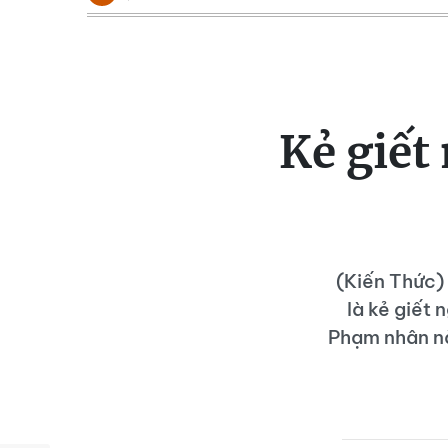
Kẻ giết
(Kiến Thức) 
là kẻ giết 
Phạm nhân nà