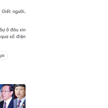
 Giết người,
Sự ở đâu xin
qua số điện
gãi