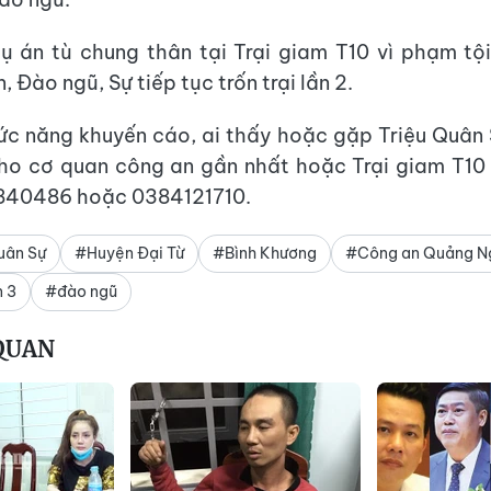
ụ án tù chung thân tại Trại giam T10 vì phạm tội
, Đào ngũ, Sự tiếp tục trốn trại lần 2.
c năng khuyến cáo, ai thấy hoặc gặp Triệu Quân 
ho cơ quan công an gần nhất hoặc Trại giam T10 
840486 hoặc 0384121710.
uân Sự
#Huyện Đại Từ
#Bình Khương
#Công an Quảng N
 3
#đào ngũ
 QUAN