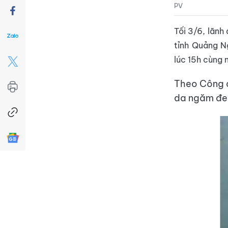
PV
Tối 3/6, lãnh
tỉnh Quảng N
lúc 15h cùng 
Theo Công a
da ngăm đen