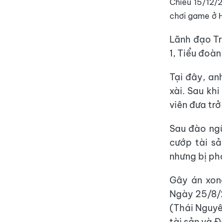
Chiều 15/12/2
chơi game ở 
Lãnh đạo Tr
1, Tiểu đoàn
Tại đây, an
xài. Sau kh
viên đưa trở
Sau đào ngũ
cướp tài s
nhưng bị phá
Gây án xon
Ngày 25/8/
(Thái Nguyê
tài sản và 