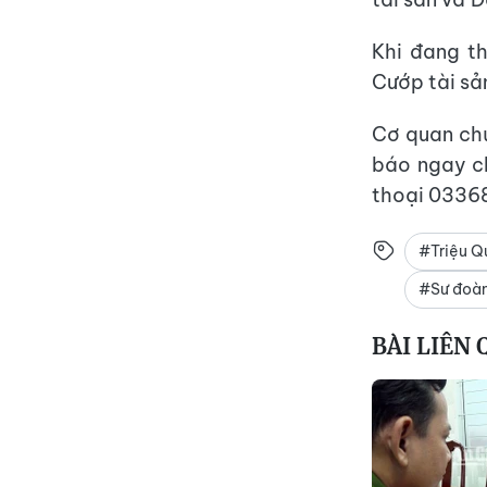
Khi đang th
Cướp tài sản
Cơ quan chứ
báo ngay c
thoại 0336
#Triệu Q
#Sư đoàn
BÀI LIÊN