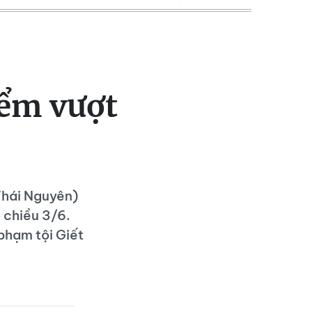
iểm vượt
 Thái Nguyên)
o chiều 3/6.
phạm tội Giết