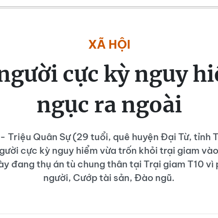
XÃ HỘI
 người cực kỳ nguy h
ngục ra ngoài
- Triệu Quân Sự (29 tuổi, quê huyện Đại Từ, tỉnh
người cực kỳ nguy hiểm vừa trốn khỏi trại giam và
y đang thụ án tù chung thân tại Trại giam T10 vì 
người, Cướp tài sản, Đào ngũ.