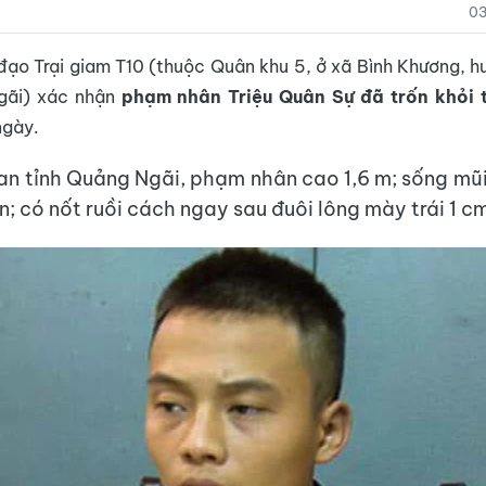
03
 đạo Trại giam T10 (thuộc Quân khu 5, ở xã Bình Khương, h
gãi) xác nhận
phạm nhân Triệu Quân Sự đã trốn khỏi 
ngày.
n tỉnh Quảng Ngãi, phạm nhân cao 1,6 m; sống mũ
; có nốt ruồi cách ngay sau đuôi lông mày trái 1 c