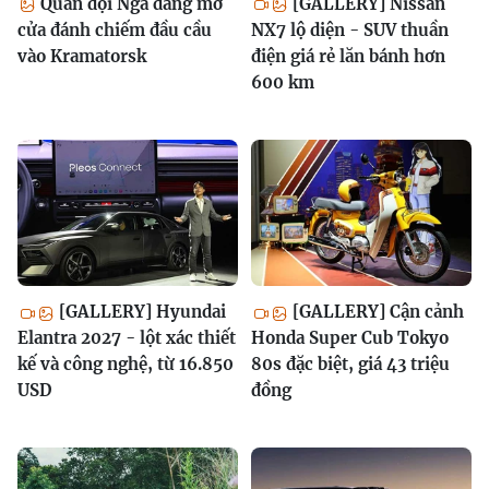
Quân đội Nga đang mở
[GALLERY] Nissan
cửa đánh chiếm đầu cầu
NX7 lộ diện - SUV thuần
vào Kramatorsk
điện giá rẻ lăn bánh hơn
600 km
[GALLERY] Hyundai
[GALLERY] Cận cảnh
Elantra 2027 - lột xác thiết
Honda Super Cub Tokyo
kế và công nghệ, từ 16.850
80s đặc biệt, giá 43 triệu
USD
đồng