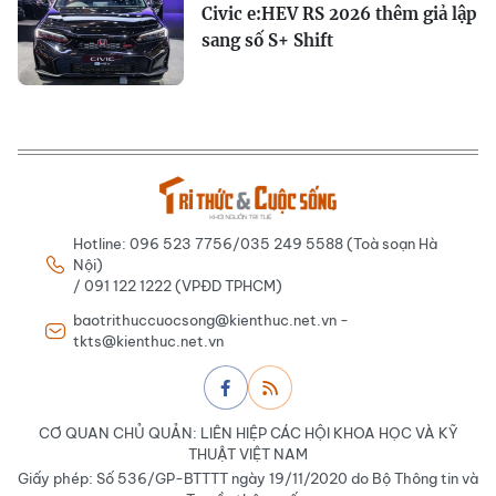
Civic e:HEV RS 2026 thêm giả lập
sang số S+ Shift
Hotline: 096 523 7756/035 249 5588 (Toà soạn Hà
Nội)
/ 091 122 1222 (VPĐD TPHCM)
baotrithuccuocsong@kienthuc.net.vn -
tkts@kienthuc.net.vn
CƠ QUAN CHỦ QUẢN: LIÊN HIỆP CÁC HỘI KHOA HỌC VÀ KỸ
THUẬT VIỆT NAM
Giấy phép: Số 536/GP-BTTTT ngày 19/11/2020 do Bộ Thông tin và