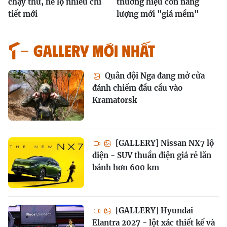
chạy thử, hé lộ nhiều chi
thương hiệu con năng
tiết mới
lượng mới "giá mềm"
GALLERY MỚI NHẤT
Quân đội Nga đang mở cửa
đánh chiếm đầu cầu vào
Kramatorsk
[GALLERY] Nissan NX7 lộ
diện - SUV thuần điện giá rẻ lăn
bánh hơn 600 km
[GALLERY] Hyundai
Elantra 2027 - lột xác thiết kế và