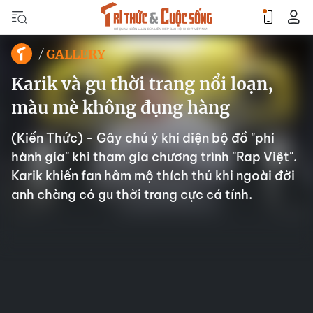
GALLERY
Karik và gu thời trang nổi loạn,
màu mè không đụng hàng
(Kiến Thức) - Gây chú ý khi diện bộ đồ "phi
hành gia" khi tham gia chương trình "Rap Việt".
Karik khiến fan hâm mộ thích thú khi ngoài đời
anh chàng có gu thời trang cực cá tính.