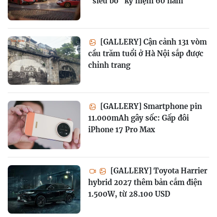
"siêu bò" kỷ niệm 60 năm
[GALLERY] Cận cảnh 131 vòm
cầu trăm tuổi ở Hà Nội sắp được
chỉnh trang
[GALLERY] Smartphone pin
11.000mAh gây sốc: Gấp đôi
iPhone 17 Pro Max
[GALLERY] Toyota Harrier
hybrid 2027 thêm bản cắm điện
1.500W, từ 28.100 USD