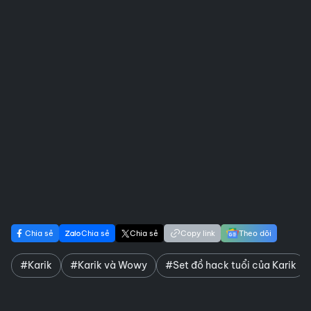
Chia sẻ
Chia sẻ
Chia sẻ
Copy link
Theo dõi
#Karik
#Karik và Wowy
#Set đồ hack tuổi của Karik