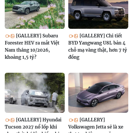
[GALLERY] Subaru
[GALLERY] Chi tiết
Forester HEV ra mắt Việt
BYD Yangwang U8L bản 4
Nam tháng 10/2026,
chỗ mạ vàng thật, hơn 7 tỷ
khoảng 1,5 tỷ?
đồng
[GALLERY] Hyundai
[GALLERY]
Tucson 2027 nổ lốp khi
Volkswagen Jetta sẽ là xe