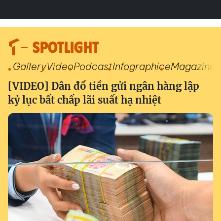
SPOTLIGHT
Gallery
Video
Podcast
Infographic
eMagazine
[VIDEO] Dân đổ tiền gửi ngân hàng lập
kỷ lục bất chấp lãi suất hạ nhiệt