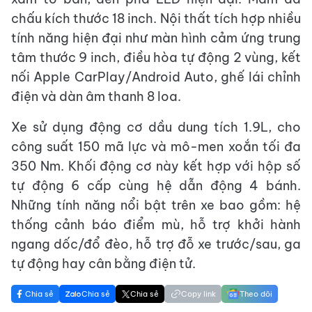
chấu kích thước 18 inch. Nội thất tích hợp nhiều
tính năng hiện đại như màn hình cảm ứng trung
tâm thước 9 inch, điều hòa tự động 2 vùng, kết
nối Apple CarPlay/Android Auto, ghế lái chỉnh
điện và dàn âm thanh 8 loa.
Xe sử dụng động cơ dầu dung tích 1.9L, cho
công suất 150 mã lực và mô-men xoắn tối đa
350 Nm. Khối động cơ này kết hợp với hộp số
tự động 6 cấp cùng hệ dẫn động 4 bánh.
Những tính năng nổi bật trên xe bao gồm: hệ
thống cảnh báo điểm mù, hỗ trợ khởi hành
ngang dốc/đổ đèo, hỗ trợ đỗ xe trước/sau, ga
tự động hay cân bằng điện tử.
Chia sẻ
Chia sẻ
Chia sẻ
Copy link
Theo dõi