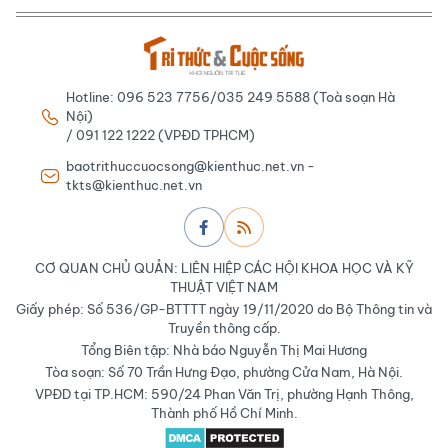
Hotline: 096 523 7756/035 249 5588 (Toà soạn Hà
Nội)
/ 091 122 1222 (VPĐD TPHCM)
baotrithuccuocsong@kienthuc.net.vn -
tkts@kienthuc.net.vn
CƠ QUAN CHỦ QUẢN: LIÊN HIỆP CÁC HỘI KHOA HỌC VÀ KỸ
THUẬT VIỆT NAM
Giấy phép: Số 536/GP-BTTTT ngày 19/11/2020 do Bộ Thông tin và
Truyền thông cấp.
Tổng Biên tập: Nhà báo Nguyễn Thị Mai Hương
Tòa soạn: Số 70 Trần Hưng Đạo, phường Cửa Nam, Hà Nội.
VPĐD tại TP.HCM: 590/24 Phan Văn Trị, phường Hạnh Thông,
Thành phố Hồ Chí Minh.