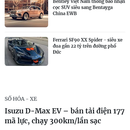
Bentley Việt Nam thông báo nhận
cọc SUV siêu sang Bentayga
China EWB
Ferrari SF90 XX Spider - siêu xe
đua gần 22 tỷ trên đường phố
Đức
SỐ HÓA - XE
Isuzu D-Max EV – bán tải điện 177
mã lực, chạy 300km/lần sạc