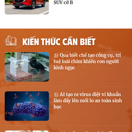
SUV cỡ B
KIẾN THỨC CẦN BIẾT
Quạ biết chế tạo công cụ, trí
tuệ loài chim khiến con người
kinh ngạc
AI tạo ra virus diệt vi khuẩn
làm dấy lên mối lo an toàn sinh
học