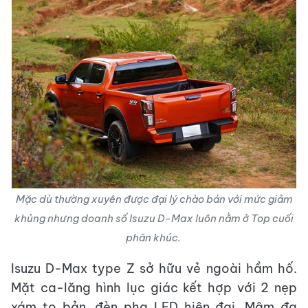
Mặc dù thường xuyên được đại lý chào bán với mức giảm
khủng nhưng doanh số Isuzu D-Max luôn nằm ở Top cuối
phân khúc.
Isuzu D-Max type Z sở hữu vẻ ngoài hầm hố.
Mặt ca-lăng hình lục giác kết hợp với 2 nẹp
xám to bản, đèn pha LED hiện đại. Mâm đa