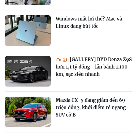
Windows mất lợi thế? Mac và
Linux đang bứt tốc
[GALLERY] BYD Denza Z9S
hơn 1,1 tỷ đồng - lăn bánh 1.100
km, sạc siêu nhanh
Mazda CX-5 đang giảm đến 69
triệu đồng, khởi điểm rẻ ngang
SUV cỡ B