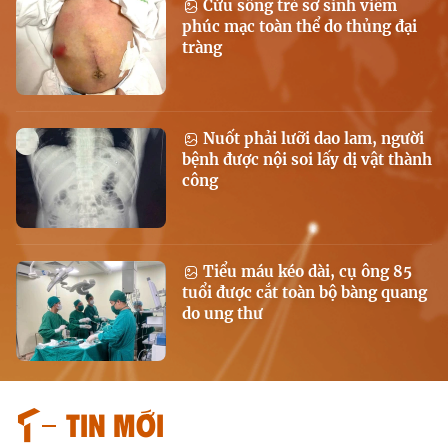
Cứu sống trẻ sơ sinh viêm
phúc mạc toàn thể do thủng đại
tràng
Nuốt phải lưỡi dao lam, người
bệnh được nội soi lấy dị vật thành
công
Tiểu máu kéo dài, cụ ông 85
tuổi được cắt toàn bộ bàng quang
do ung thư
Tin mới