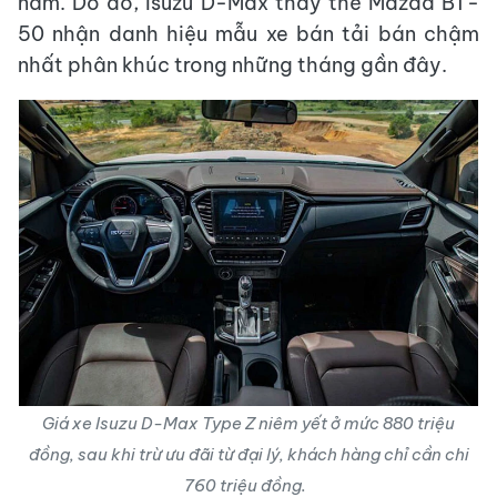
năm. Do đó, Isuzu D-Max thay thế Mazda BT-
50 nhận danh hiệu mẫu xe bán tải bán chậm
nhất phân khúc trong những tháng gần đây.
Giá xe Isuzu D-Max Type Z niêm yết ở mức 880 triệu
đồng, sau khi trừ ưu đãi từ đại lý, khách hàng chỉ cần chi
760 triệu đồng.