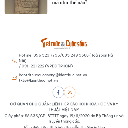
mã như thế nào?
Hotline: 096 523 7756/035 249 5588 (Toà soạn Hà
Nội)
/ 091 122 1222 (VPĐD TPHCM)
baotrithuccuocsong@kienthuc.net.vn -
tkts@kienthuc.net.vn
CƠ QUAN CHỦ QUẢN: LIÊN HIỆP CÁC HỘI KHOA HỌC VÀ KỸ
THUẬT VIỆT NAM
Giấy phép: Số 536/GP-BTTTT ngày 19/11/2020 do Bộ Thông tin và
Truyền thông cấp.
Tổng Biên tập: Nhà báo Nguyễn Thị Mai Hương