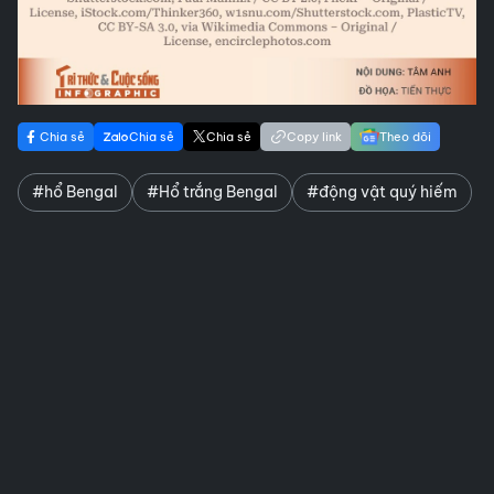
Chia sẻ
Chia sẻ
Chia sẻ
Copy link
Theo dõi
#hổ Bengal
#Hổ trắng Bengal
#động vật quý hiếm