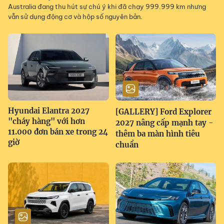
Australia đang thu hút sự chú ý khi đã chạy 999.999 km nhưng
vẫn sử dụng động cơ và hộp số nguyên bản.
Hyundai Elantra 2027
[GALLERY] Ford Explorer
"cháy hàng" với hơn
2027 nâng cấp mạnh tay -
11.000 đơn bán xe trong 24
thêm ba màn hình tiêu
giờ
chuẩn