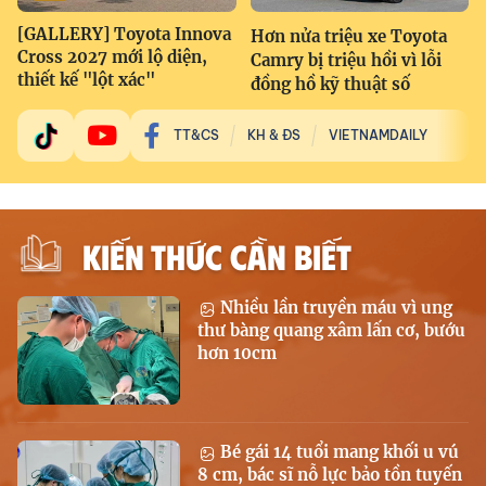
[GALLERY] Toyota Innova
Hơn nửa triệu xe Toyota
Cross 2027 mới lộ diện,
Camry bị triệu hồi vì lỗi
thiết kế "lột xác"
đồng hồ kỹ thuật số
TT&CS
KH & ĐS
VIETNAMDAILY
KIẾN THỨC CẦN BIẾT
Nhiều lần truyền máu vì ung
thư bàng quang xâm lấn cơ, bướu
hơn 10cm
Bé gái 14 tuổi mang khối u vú
8 cm, bác sĩ nỗ lực bảo tồn tuyến