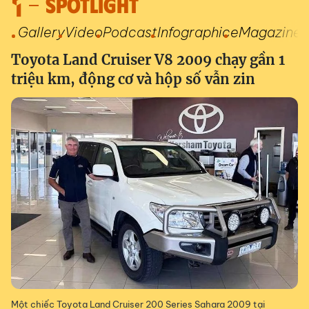
SPOTLIGHT
Gallery
Video
Podcast
Infographic
eMagazine
Toyota Land Cruiser V8 2009 chạy gần 1
triệu km, động cơ và hộp số vẫn zin
Một chiếc Toyota Land Cruiser 200 Series Sahara 2009 tại