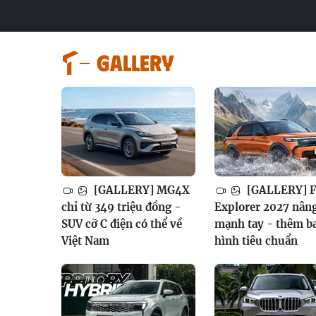
GALLERY
[GALLERY] MG4X
[GALLERY] F
chỉ từ 349 triệu đồng -
Explorer 2027 nân
SUV cỡ C điện có thể về
mạnh tay - thêm b
Việt Nam
hình tiêu chuẩn