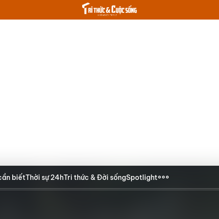
cần biết
Thời sự 24h
Tri thức & Đời sống
Spotlight