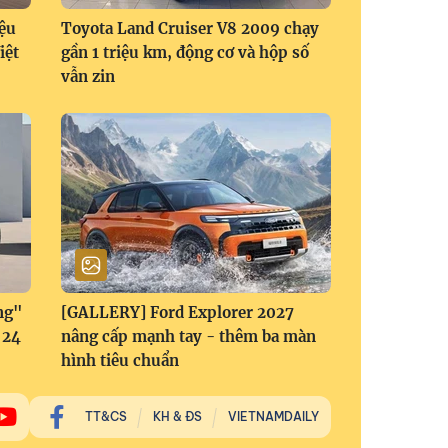
ệu
Toyota Land Cruiser V8 2009 chạy
iệt
gần 1 triệu km, động cơ và hộp số
vẫn zin
ng"
[GALLERY] Ford Explorer 2027
 24
nâng cấp mạnh tay - thêm ba màn
hình tiêu chuẩn
TT&CS
KH & ĐS
VIETNAMDAILY