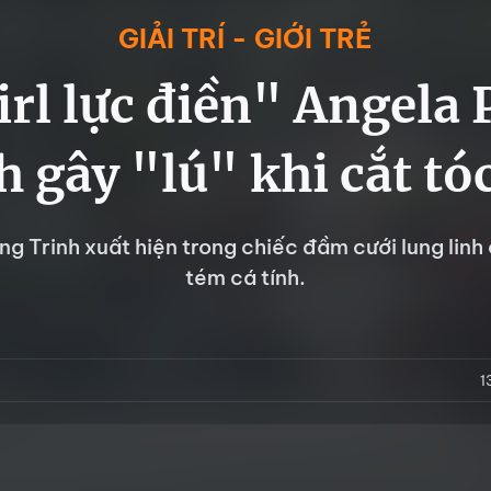
GIẢI TRÍ - GIỚI TRẺ
irl lực điền" Angela
h gây "lú" khi cắt tó
g Trinh xuất hiện trong chiếc đầm cưới lung linh
tém cá tính.
1