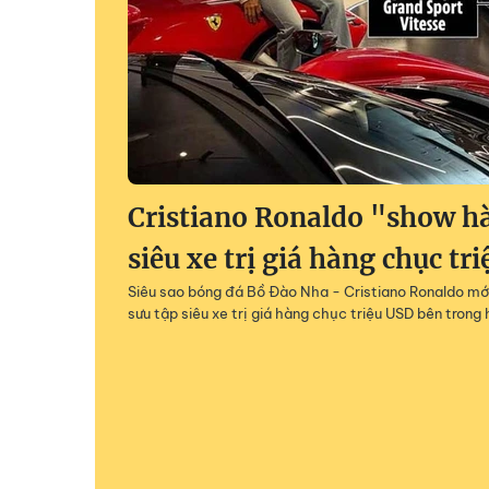
Cristiano Ronaldo "show h
siêu xe trị giá hàng chục tr
Siêu sao bóng đá Bồ Đào Nha - Cristiano Ronaldo mớ
sưu tập siêu xe trị giá hàng chục triệu USD bên tron