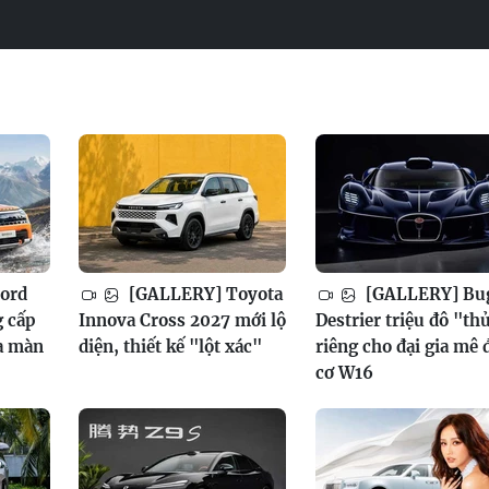
ord
[GALLERY] Toyota
[GALLERY] Bug
g cấp
Innova Cross 2027 mới lộ
Destrier triệu đô "th
a màn
diện, thiết kế "lột xác"
riêng cho đại gia mê
cơ W16