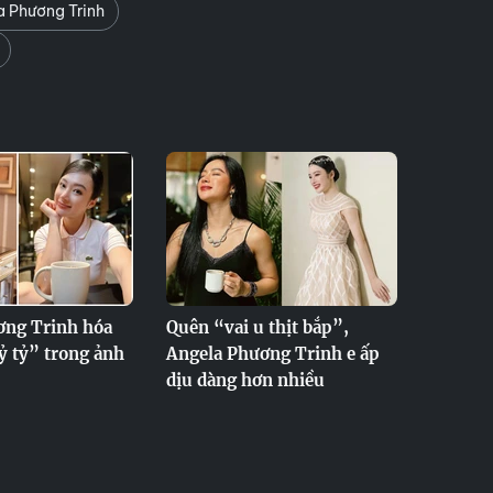
 Phương Trinh
ơng Trinh hóa
Quên “vai u thịt bắp”,
tỷ tỷ” trong ảnh
Angela Phương Trinh e ấp
dịu dàng hơn nhiều