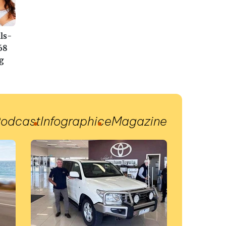
ls-
68
g
odcast
Infographic
eMagazine