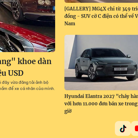
[GALLERY] MG4X chỉ từ 349 tri
đồng - SUV cỡ C điện có thể về V
Nam
àng" khoe dàn
iệu USD
i đây vừa đăng tải ảnh bộ
g hầm để xe cá nhân của mình.
Hyundai Elantra 2027 "cháy hà
với hơn 11.000 đơn bán xe trong
giờ