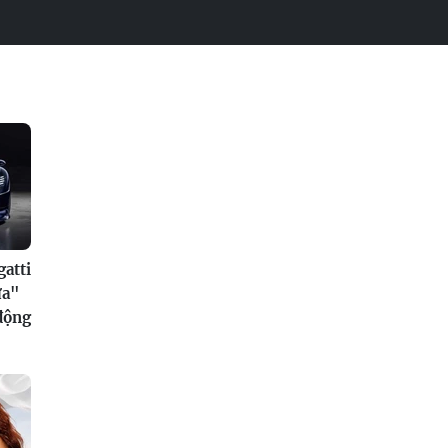
atti
ửa"
 động