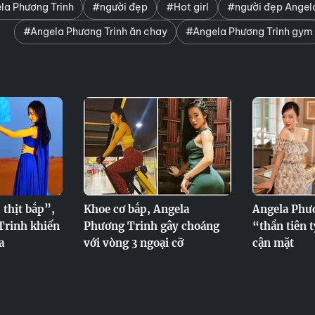
la Phương Trinh
#người đẹp
#Hot girl
#người đẹp Angela
#Angela Phương Trinh ăn chay
#Angela Phương Trinh gym
 thịt bắp”,
Khoe cơ bắp, Angela
Angela Phư
Trinh khiến
Phương Trinh gây choáng
“thần tiên 
a
với vòng 3 ngoại cỡ
cận mặt