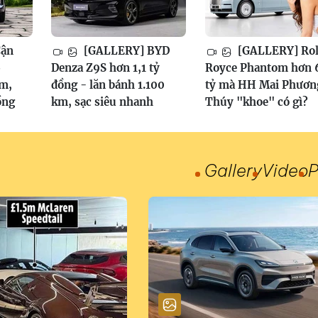
Cận
[GALLERY] BYD
[GALLERY] Rol
6
Denza Z9S hơn 1,1 tỷ
Royce Phantom hơn 
am,
đồng - lăn bánh 1.100
tỷ mà HH Mai Phươn
ồng
km, sạc siêu nhanh
Thúy "khoe" có gì?
Gallery
Video
P