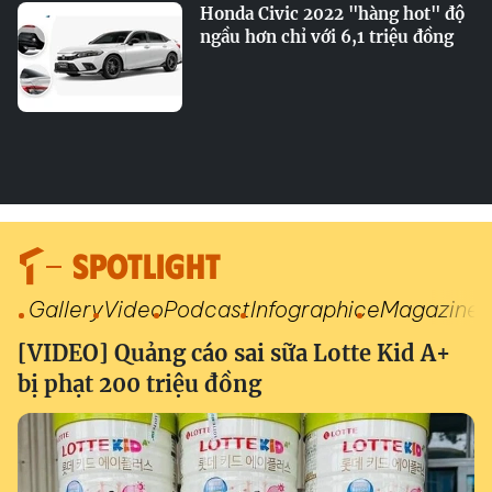
Honda Civic 2022 "hàng hot" độ
ngầu hơn chỉ với 6,1 triệu đồng
SPOTLIGHT
Gallery
Video
Podcast
Infographic
eMagazine
[VIDEO] Quảng cáo sai sữa Lotte Kid A+
bị phạt 200 triệu đồng