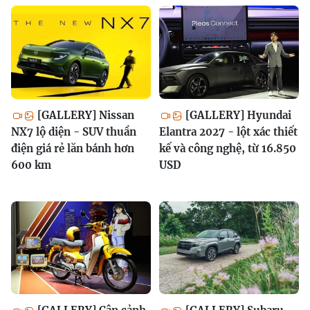
[GALLERY] Nissan
[GALLERY] Hyundai
NX7 lộ diện - SUV thuần
Elantra 2027 - lột xác thiết
điện giá rẻ lăn bánh hơn
kế và công nghệ, từ 16.850
600 km
USD