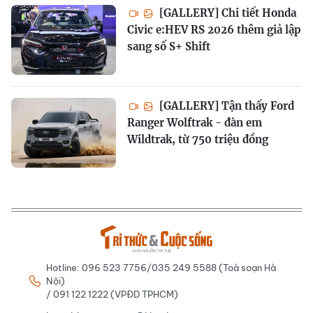
[GALLERY] Chi tiết Honda
Civic e:HEV RS 2026 thêm giả lập
sang số S+ Shift
[GALLERY] Tận thấy Ford
Ranger Wolftrak - đàn em
Wildtrak, từ 750 triệu đồng
Hotline: 096 523 7756/035 249 5588 (Toà soạn Hà
Nội)
/ 091 122 1222 (VPĐD TPHCM)