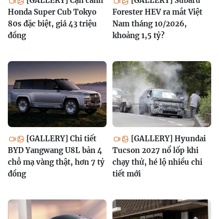
[GALLERY] Cận cảnh
[GALLERY] Subaru
Honda Super Cub Tokyo
Forester HEV ra mắt Việt
80s đặc biệt, giá 43 triệu
Nam tháng 10/2026,
đồng
khoảng 1,5 tỷ?
[GALLERY] Chi tiết
[GALLERY] Hyundai
BYD Yangwang U8L bản 4
Tucson 2027 nổ lốp khi
chỗ mạ vàng thật, hơn 7 tỷ
chạy thử, hé lộ nhiều chi
đồng
tiết mới