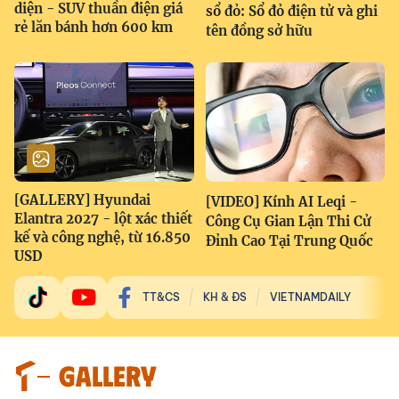
diện - SUV thuần điện giá
sổ đỏ: Sổ đỏ điện tử và ghi
rẻ lăn bánh hơn 600 km
tên đồng sở hữu
[GALLERY] Hyundai
[VIDEO] Kính AI Leqi -
Elantra 2027 - lột xác thiết
Công Cụ Gian Lận Thi Cử
kế và công nghệ, từ 16.850
Đỉnh Cao Tại Trung Quốc
USD
TT&CS
KH & ĐS
VIETNAMDAILY
GALLERY