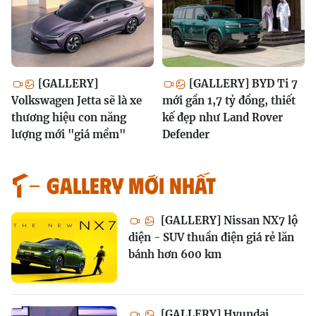
[GALLERY]
[GALLERY] BYD Ti 7
Volkswagen Jetta sẽ là xe
mới gần 1,7 tỷ đồng, thiết
thương hiệu con năng
kế đẹp như Land Rover
lượng mới "giá mềm"
Defender
GALLERY MỚI NHẤT
[GALLERY] Nissan NX7 lộ
diện - SUV thuần điện giá rẻ lăn
bánh hơn 600 km
[GALLERY] Hyundai