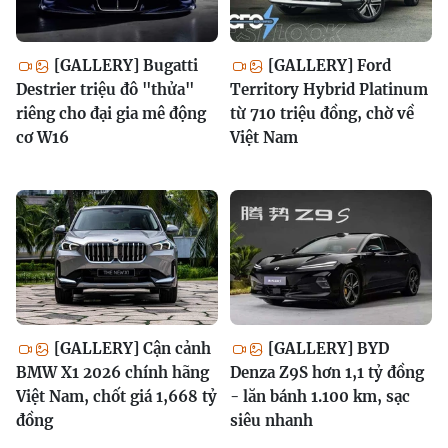
[GALLERY] Bugatti
[GALLERY] Ford
Destrier triệu đô "thửa"
Territory Hybrid Platinum
riêng cho đại gia mê động
từ 710 triệu đồng, chờ về
cơ W16
Việt Nam
[GALLERY] Cận cảnh
[GALLERY] BYD
BMW X1 2026 chính hãng
Denza Z9S hơn 1,1 tỷ đồng
Việt Nam, chốt giá 1,668 tỷ
- lăn bánh 1.100 km, sạc
đồng
siêu nhanh