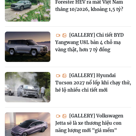
Forester HEV ra mắt Việt Nam
tháng 10/2026, khoảng 1,5 tỷ?
[GALLERY] Chi tiết BYD
Yangwang U8L bản 4 chỗ mạ
vàng thật, hơn 7 tỷ đồng
[GALLERY] Hyundai
Tucson 2027 nổ lốp khi chạy thử,
hé lộ nhiều chi tiết mới
[GALLERY] Volkswagen
Jetta sẽ là xe thương hiệu con
năng lượng mới "giá mềm"