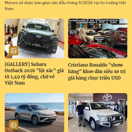
Motors sẽ được bàn giao vào đầu tháng 9/2026 tại thị trường Việt
Nam.
[GALLERY] Subaru
Cristiano Ronaldo "show
Outback 2026 "lột xác" giá
hàng" khoe dàn siêu xe trị
từ 1,49 tỷ đồng, chờ về
giá hàng chục triệu USD
Việt Nam