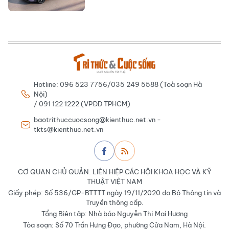
Hotline: 096 523 7756/035 249 5588 (Toà soạn Hà
Nội)
/ 091 122 1222 (VPĐD TPHCM)
baotrithuccuocsong@kienthuc.net.vn -
tkts@kienthuc.net.vn
CƠ QUAN CHỦ QUẢN: LIÊN HIỆP CÁC HỘI KHOA HỌC VÀ KỸ
THUẬT VIỆT NAM
Giấy phép: Số 536/GP-BTTTT ngày 19/11/2020 do Bộ Thông tin và
Truyền thông cấp.
Tổng Biên tập: Nhà báo Nguyễn Thị Mai Hương
Tòa soạn: Số 70 Trần Hưng Đạo, phường Cửa Nam, Hà Nội.