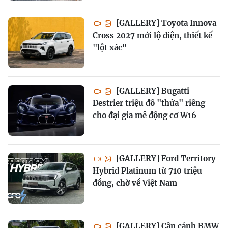
[GALLERY] Toyota Innova
Cross 2027 mới lộ diện, thiết kế
"lột xác"
[GALLERY] Bugatti
Destrier triệu đô "thửa" riêng
cho đại gia mê động cơ W16
[GALLERY] Ford Territory
Hybrid Platinum từ 710 triệu
đồng, chờ về Việt Nam
[GALLERY] Cận cảnh BMW