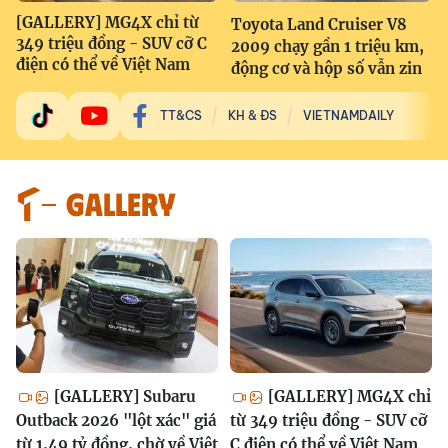
[GALLERY] MG4X chỉ từ
Toyota Land Cruiser V8
349 triệu đồng - SUV cỡ C
2009 chạy gần 1 triệu km,
điện có thể về Việt Nam
động cơ và hộp số vẫn zin
TT&CS
KH & ĐS
VIETNAMDAILY
GALLERY
[GALLERY] Subaru
[GALLERY] MG4X chỉ
Outback 2026 "lột xác" giá
từ 349 triệu đồng - SUV cỡ
từ 1,49 tỷ đồng, chờ về Việt
C điện có thể về Việt Nam