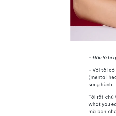
- Đâu là bí 
- Với tôi có
(mental he
song hành.
Tôi rất chú
what you ea
mà bạn chọ