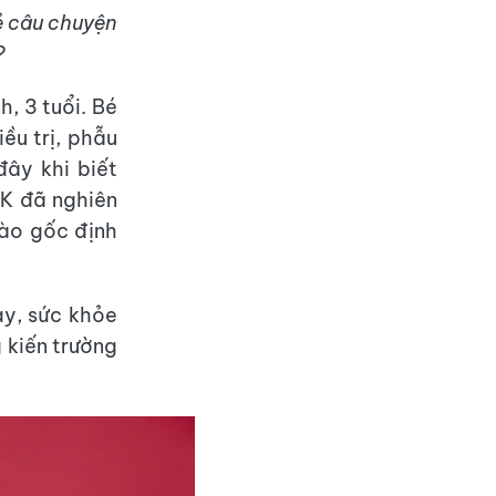
ẻ câu chuyện
?
, 3 tuổi. Bé
ều trị, phẫu
đây khi biết
JK đã nghiên
bào gốc định
ay, sức khỏe
 kiến trường