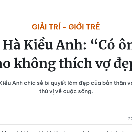
GIẢI TRÍ - GIỚI TRẺ
 Hà Kiều Anh: “Có ô
ào không thích vợ đẹ
Kiều Anh chia sẻ bí quyết làm đẹp của bản thân v
thú vị về cuộc sống.
2