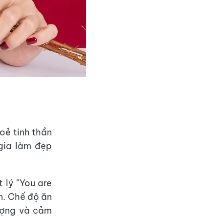
hoẻ tinh thần
gia làm đẹp
 lý "You are
n. Chế độ ăn
ượng và cảm