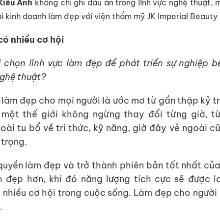
Kiều Anh
không chỉ ghi dấu ấn trong lĩnh vực nghệ thuật,
i kinh doanh làm đẹp với viện thẩm mỹ JK Imperial Beauty
ó nhiều cơ hội
ị chọn lĩnh vực làm đẹp để phát triển sự nghiệp 
ghệ thuật?
 làm đẹp cho mọi người là ước mơ từ gần thập kỷ tr
 một thế giới không ngừng thay đổi từng giờ, từ
oài tu bổ về tri thức, kỹ năng, giờ đây vẻ ngoài c
 trọng.
quyền làm đẹp và trở thành phiên bản tốt nhất của
h đẹp hơn, khi đó năng lượng tích cực sẽ được l
 nhiều cơ hội trong cuộc sống. Làm đẹp cho người 
.