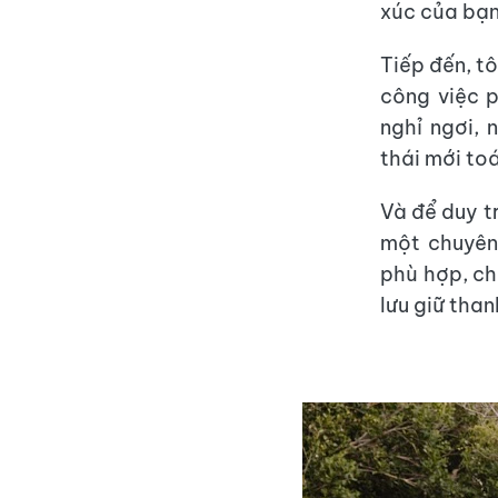
xúc của bạn
Tiếp đến, tô
công việc p
nghỉ ngơi, 
thái mới toá
Và để duy t
một chuyên
phù hợp, ch
lưu giữ tha