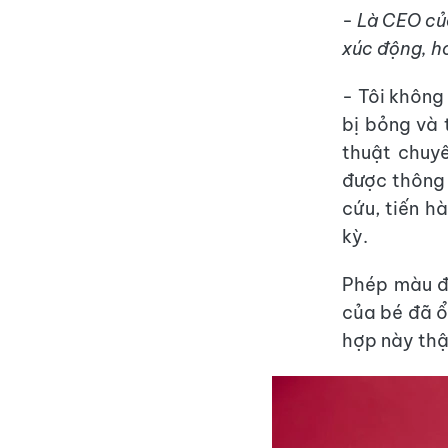
- Là CEO củ
xúc động, ho
- Tôi không
bị bỏng và 
thuật chuyê
được thông 
cứu, tiến h
kỳ.
Phép màu đã
của bé đã ổ
hợp này thật