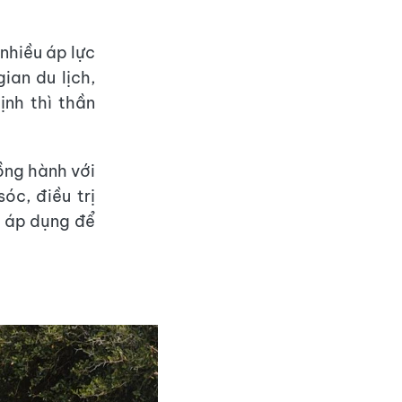
 nhiều áp lực
ian du lịch,
ịnh thì thần
ồng hành với
c, điều trị
ể áp dụng để