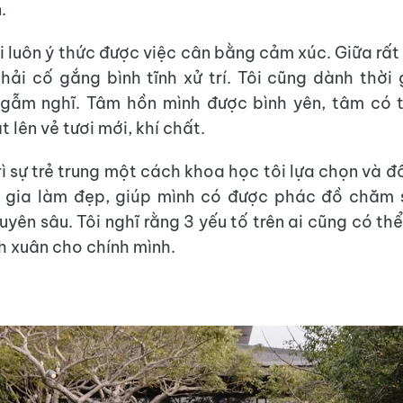
.
i luôn ý thức được việc cân bằng cảm xúc. Giữa rất
hải cố gắng bình tĩnh xử trí. Tôi cũng dành thời g
ngẫm nghĩ. Tâm hồn mình được bình yên, tâm có t
t lên vẻ tươi mới, khí chất.
rì sự trẻ trung một cách khoa học tôi lựa chọn và đ
 gia làm đẹp, giúp mình có được phác đồ chăm só
uyên sâu. Tôi nghĩ rằng 3 yếu tố trên ai cũng có th
nh xuân cho chính mình.