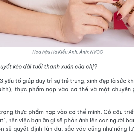
Hoa hậu Hà Kiều Anh. Ảnh: NVCC
quyết kéo dài tuổi thanh xuân của chị?
 3 yếu tố giúp duy trì sự trẻ trung, xinh đẹp là sức k
alth), thực phẩm nạp vào cơ thể và một chuyên 
 trọng thực phẩm nạp vào cơ thể mình. Có câu triết
t", nên việc bạn ăn gì sẽ phản ánh lên con người bạ
n sẽ quyết định làn da, sắc vóc cũng như năng l