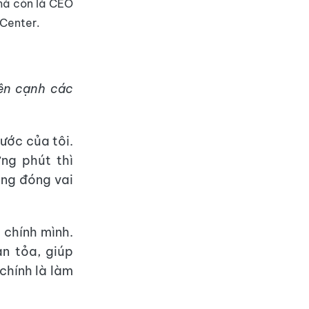
 mà còn là CEO
 Center.
bên cạnh các
ước của tôi.
ng phút thì
ũng đóng vai
 chính mình.
an tỏa, giúp
chính là làm