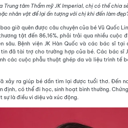
a Trung tâm Thẩm mỹ JK Imperial, chị có thể chia s
ặc nhân vật để lại ấn tượng với chị khi đến làm đẹp
 bao giờ quên được câu chuyện của bé Vũ Quốc Linh
thương tật đến 86,16%, phải trải qua nhiều cuộc đi
n sâu. Bệnh viện JK Hàn Quốc và các bác sĩ tại 
tin đã tài trợ cho trường hợp của bé. Các bác sĩ 
ành các cuộc phẫu thuật ghép da và liệu trình tế 
 xảy ra giúp bé dần tìm lại được tuổi thơ. Đến n
n định, có thể đi học, sinh hoạt bình thường. Chứng
 sự là điều vi diệu và xúc động.