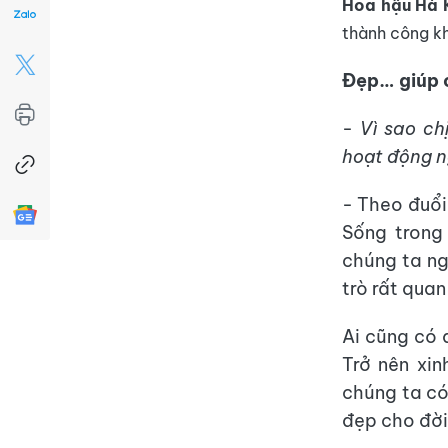
Hoa hậu
Hà 
thành công kh
Đẹp… giúp c
- Vì sao ch
hoạt động n
- Theo đuổi
Sống trong
chúng ta ng
trò rất quan
Ai cũng có 
Trở nên xin
chúng ta có
đẹp cho đời