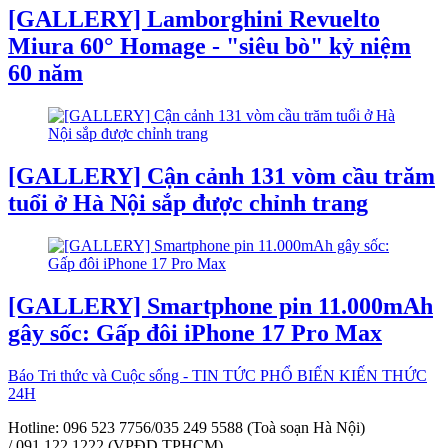
[GALLERY] Lamborghini Revuelto
Miura 60° Homage - "siêu bò" kỷ niệm
60 năm
[GALLERY] Cận cảnh 131 vòm cầu trăm
tuổi ở Hà Nội sắp được chỉnh trang
[GALLERY] Smartphone pin 11.000mAh
gây sốc: Gấp đôi iPhone 17 Pro Max
Báo Tri thức và Cuộc sống - TIN TỨC PHỔ BIẾN KIẾN THỨC
24H
Hotline: 096 523 7756/035 249 5588 (Toà soạn Hà Nội)
/ 091 122 1222 (VPĐD TPHCM)