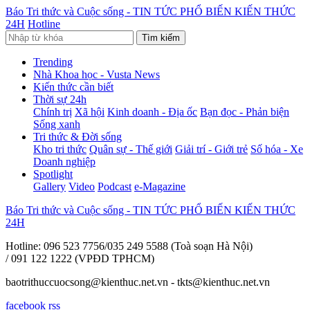
Báo Tri thức và Cuộc sống - TIN TỨC PHỔ BIẾN KIẾN THỨC
24H
Hotline
Tìm kiếm
Trending
Nhà Khoa học - Vusta News
Kiến thức cần biết
Thời sự 24h
Chính trị
Xã hội
Kinh doanh - Địa ốc
Bạn đọc - Phản biện
Sống xanh
Tri thức & Đời sống
Kho tri thức
Quân sự - Thế giới
Giải trí - Giới trẻ
Số hóa - Xe
Doanh nghiệp
Spotlight
Gallery
Video
Podcast
e-Magazine
Báo Tri thức và Cuộc sống - TIN TỨC PHỔ BIẾN KIẾN THỨC
24H
Hotline: 096 523 7756/035 249 5588 (Toà soạn Hà Nội)
/ 091 122 1222 (VPĐD TPHCM)
baotrithuccuocsong@kienthuc.net.vn - tkts@kienthuc.net.vn
facebook
rss