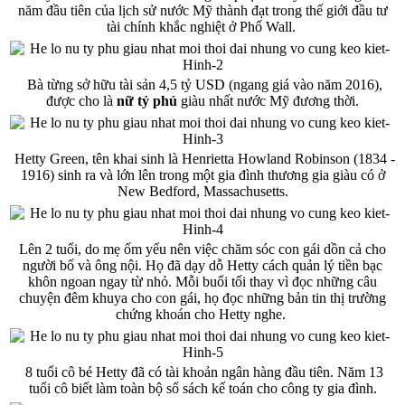
năm đầu tiên của lịch sử nước Mỹ thành đạt trong thế giới đầu tư
tài chính khắc nghiệt ở Phố Wall.
Bà từng sở hữu tài sản 4,5 tỷ USD (ngang giá vào năm 2016),
được cho là
nữ tỷ phú
giàu nhất nước Mỹ đương thời.
Hetty Green, tên khai sinh là Henrietta Howland Robinson (1834 -
1916) sinh ra và lớn lên trong một gia đình thương gia giàu có ở
New Bedford, Massachusetts.
Lên 2 tuổi, do mẹ ốm yếu nên việc chăm sóc con gái dồn cả cho
người bố và ông nội. Họ đã dạy dỗ Hetty cách quản lý tiền bạc
khôn ngoan ngay từ nhỏ. Mỗi buổi tối thay vì đọc những câu
chuyện đêm khuya cho con gái, họ đọc những bản tin thị trường
chứng khoán cho Hetty nghe.
8 tuổi cô bé Hetty đã có tài khoản ngân hàng đầu tiên. Năm 13
tuổi cô biết làm toàn bộ sổ sách kế toán cho công ty gia đình.