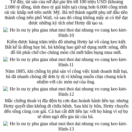
Từ đây, tài sản của
nữ đại gia
lên tới 100 triệu USD (khoảng
2.080 tỷ đồng, tính theo tỷ giá hiện tại) cùng hơn 6.000 công trình
rải rác khắp nơi trên nước Mỹ. Bà trở thành người phụ nữ đầu tiên
thành công trên phố Wall, và sau đó cũng không mấy ai có thể đạt
được những kỳ tích như Hetty đã tạo ra.
Kiếm được hàng trăm triệu đô nhưng Hetty lại vô cùng keo kiệt.
Bất kể là đông hay hè, bà không bao giờ sử dụng nước nóng, đến
đồ lót phải chờ cho chúng mòn chỉ mới bấm bụng mua mới.
Năm 1885, khi chồng bị phá sản vì công việc kinh doanh thất bại,
bà đã nhanh chóng đệ đơn ly dị vì không muốn chịu chung trách
nhiệm với các món nợ của ông.
Mắc chứng thoát vị đĩa đệm bị cơn đau hoành hành liên tục nhưng
Hetty quyết tâm không đi chữa bệnh. Sau khi ly hôn, Hetty chuyển
đến sống cùng con gái. Cả hai cắt đứt liên lạc với họ hàng vì sợ họ
sẽ dòm ngó đến gia tài của bà.