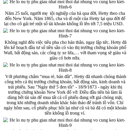
Năm 25 tuổi, người mẹ tội nghiệp của bà qua đời, Hetty theo cha
đến New York. Năm 1865, cha và dì ruột của Hetty lại qua đời để
lại cho cô gái trẻ một số tài khoản khổng lồ lên tới 7,5 triệu USD.
Không nghĩ đến việc tiêu pha cho bản thân, ngay lập tức, Hetty đã
lên kế hoạch đầu tư số tiền sẵn có vào thị trường chứng khoán phố
Wall, bất động sản, các công ty xe lửa,… với tham vọng sẽ giàu và
giàu có hơn nữa.
Với phương châm “mua rẻ, bán đắt”, Hetty đã nhanh chóng thành
công trên cả thị trường chứng khoán, bất động sản, kinh doanh và
trái phiếu. Sau "Ngày thứ 5 đen tối" - 18/9/1873 - ngày khi thị
trường chứng khoán New York đổ vỡ. Điều đầu tiên bà làm là
dùng hết tài sản để mua tất cả cổ phiếu đang rớt giá chóng mặt,
trong khi những doanh nhân khác bán tháo để tránh lỗ vốn. Chỉ
ngày hôm sau, cổ phiếu phục hồi lại như cũ và bà đã có một khoản
tiền khổng lồ trong ví.