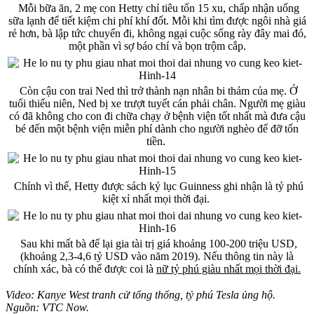
Mỗi bữa ăn, 2 mẹ con Hetty chỉ tiêu tốn 15 xu, chấp nhận uống
sữa lạnh để tiết kiệm chi phí khí đốt. Mỗi khi tìm được ngôi nhà giá
rẻ hơn, bà lập tức chuyển đi, không ngại cuộc sống rày đây mai đó,
một phần vì sợ báo chí và bọn trộm cắp.
Còn cậu con trai Ned thì trở thành nạn nhân bi thảm của mẹ. Ở
tuổi thiếu niên, Ned bị xe trượt tuyết cán phải chân. Người mẹ giàu
có đã không cho con đi chữa chạy ở bệnh viện tốt nhất mà đưa cậu
bé đến một bệnh viện miễn phí dành cho người nghèo để đỡ tốn
tiền.
Chính vì thế, Hetty được sách kỷ lục Guinness ghi nhận là tỷ phú
kiệt xỉ nhất mọi thời đại.
Sau khi mất bà để lại gia tài trị giá khoảng 100-200 triệu USD,
(khoảng 2,3-4,6 tỷ USD vào năm 2019). Nếu thông tin này là
chính xác, bà có thể được coi là
nữ tỷ phú giàu nhất mọi thời đại.
Video: Kanye West tranh cử tổng thống, tỷ phú Tesla ủng hộ.
Nguồn: VTC Now.