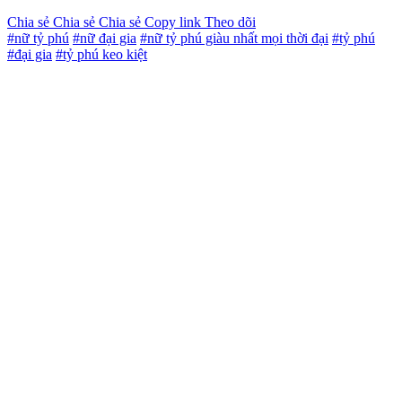
Chia sẻ
Chia sẻ
Chia sẻ
Copy link
Theo dõi
#nữ tỷ phú
#nữ đại gia
#nữ tỷ phú giàu nhất mọi thời đại
#tỷ phú
#đại gia
#tỷ phú keo kiệt