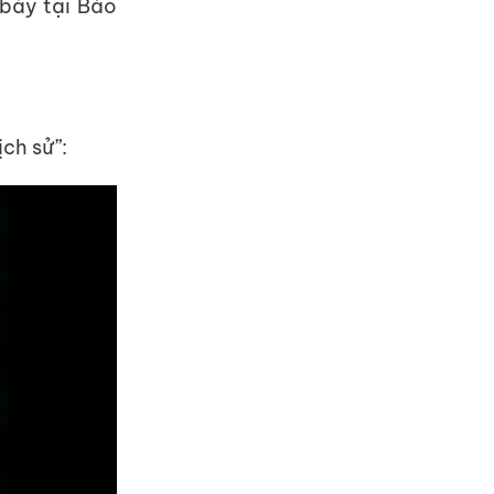
bày tại Bảo
ịch sử”: