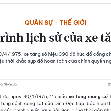
QUÂN SỰ - THẾ GIỚI
rình lịch sử của xe t
0/4/1975, xe tăng số hiệu 390 đã húc đổ cổng ch
ệu thời khắc sụp đổ hoàn toàn của chính quyền n
ội Nhân dân
2
 trưa ngày 30/4/1975, 2 chiếc
xe tăng mang số 
tung cánh cổng sắt của Dinh Độc Lập, báo hiệu t
n của chính quyền ngụy Sài Gòn, đồng thời góp ph