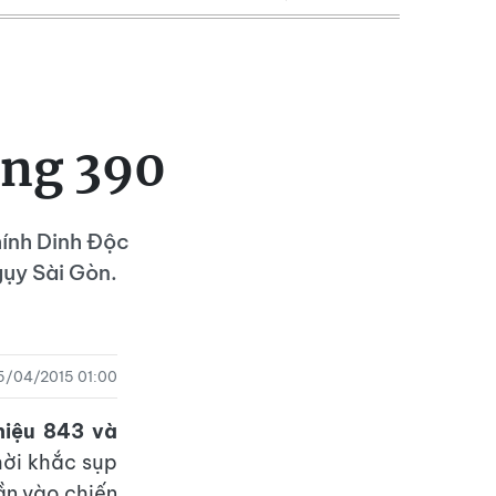
ăng 390
ính Dinh Độc
gụy Sài Gòn.
5/04/2015 01:00
hiệu 843 và
hời khắc sụp
ần vào chiến