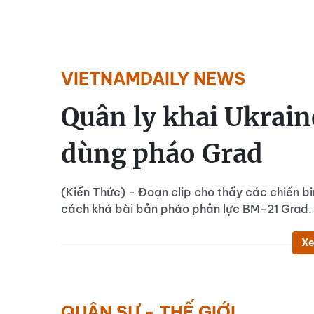
VIETNAMDAILY NEWS
Quân ly khai Ukrain
dùng pháo Grad
(Kiến Thức) - Đoạn clip cho thấy các chiến bi
cách khá bài bản pháo phản lực BM-21 Grad
Xe
QUÂN SỰ - THẾ GIỚI