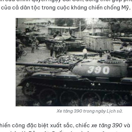
i của cả dân tộc trong cuộc kháng chiến chống Mỹ,
Xe tăng 390 trong ngày Lịch sử.
hiến công đặc biệt xuất sắc, chiếc
xe tăng 390
và 