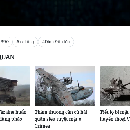
 390
#xe tăng
#Dinh Độc lập
 QUAN
Ukraine huấn
Thảm thương căn cứ hải
Tiết lộ bí mật
 dùng pháo
quân siêu tuyệt mật ở
huyền thoại 
Crimea