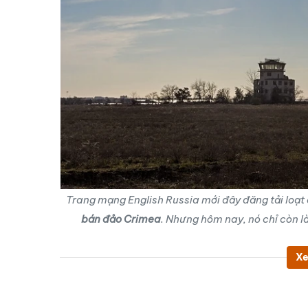
Trang mạng English Russia mới đây đăng tải loạt ả
bán đảo Crimea
. Nhưng hôm nay, nó chỉ còn l
Xe