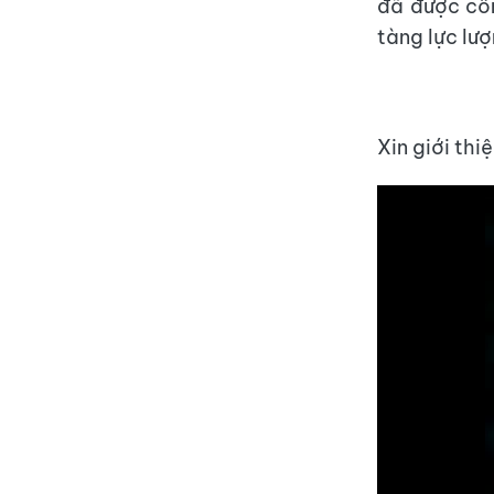
đã được cô
tàng lực lư
Xin giới th