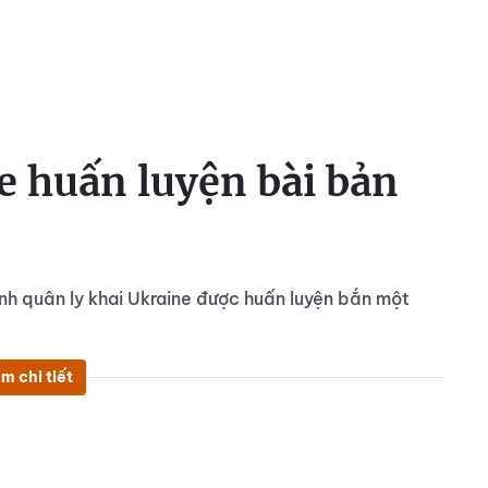
e huấn luyện bài bản
nh quân ly khai Ukraine được huấn luyện bắn một
.
m chi tiết