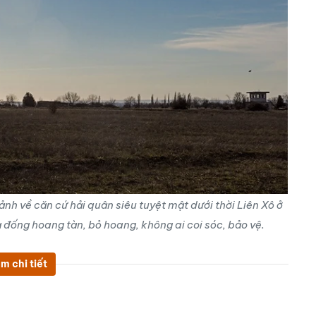
nh về căn cứ hải quân siêu tuyệt mật dưới thời Liên Xô ở
à đống hoang tàn, bỏ hoang, không ai coi sóc, bảo vệ.
m chi tiết