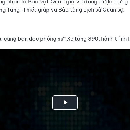
ng nhận là Bảo vật Quốc gia và đang được trưng 
ợng Tăng-Thiết giáp và Bảo tàng Lịch sử Quân sự.
iệu cùng bạn đọc phóng sự “
Xe tăng 390
, hành trình l
Play
Video