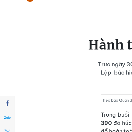
Hành t
Trưa ngày 3
Lập, báo hi
Theo báo Quân đ
Trong buổi
390
đã húc 
đổ hoàn toà