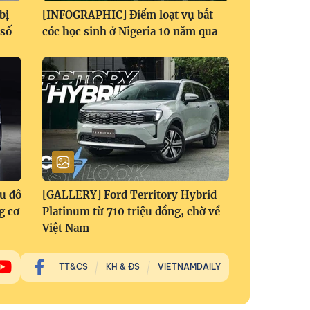
bị
[INFOGRAPHIC] Điểm loạt vụ bắt
 số
cóc học sinh ở Nigeria 10 năm qua
ệu đô
[GALLERY] Ford Territory Hybrid
g cơ
Platinum từ 710 triệu đồng, chờ về
Việt Nam
TT&CS
KH & ĐS
VIETNAMDAILY