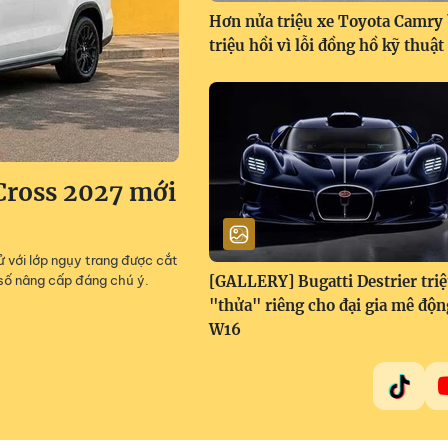
Hơn nửa triệu xe Toyota Camry 
triệu hồi vì lỗi đồng hồ kỹ thuật
Cross 2027 mới
 với lớp ngụy trang được cắt
số nâng cấp đáng chú ý.
[GALLERY] Bugatti Destrier tri
"thửa" riêng cho đại gia mê độn
W16