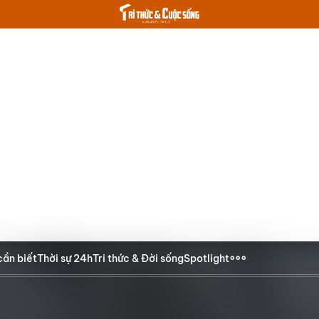
cần biết
Thời sự 24h
Tri thức & Đời sống
Spotlight