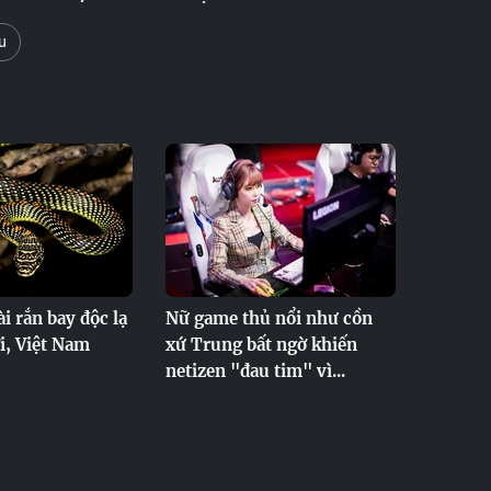
u
i rắn bay độc lạ
Nữ game thủ nổi như cồn
ới, Việt Nam
xứ Trung bất ngờ khiến
netizen "đau tim" vì...