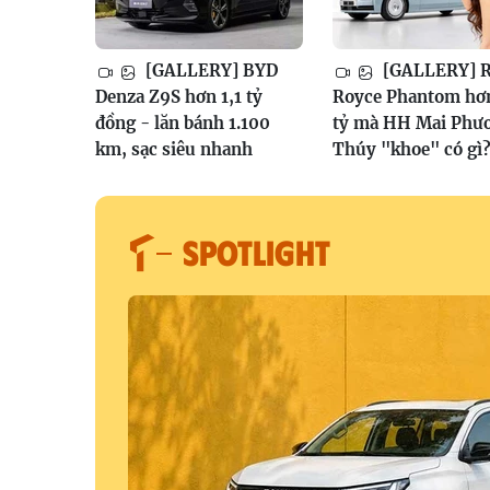
[GALLERY] BYD
[GALLERY] R
Denza Z9S hơn 1,1 tỷ
Royce Phantom hơ
đồng - lăn bánh 1.100
tỷ mà HH Mai Phư
km, sạc siêu nhanh
Thúy "khoe" có gì
SPOTLIGHT