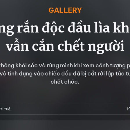
GALLERY
ng rắn độc đầu lìa kh
vẫn cắn chết người
không khỏi sốc và rùng mình khi xem cảnh tượng 
vô tình đụng vào chiếc đầu đã bị cắt rời lập tức t
chết chóc.
rí tuệ
1