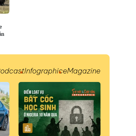
e
ản
odcast
Infographic
eMagazine