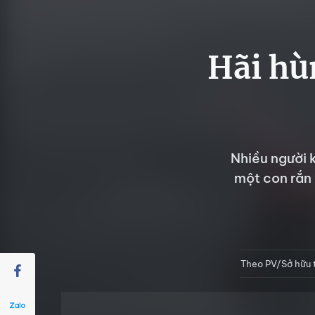
Hãi hù
Nhiều người 
một con rắn 
Theo PV/Sở hữu t