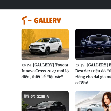
GALLERY
[GALLERY] Toyota
[GALLERY] B
Innova Cross 2027 mới lộ
Destrier triệu đô "
diện, thiết kế "lột xác"
riêng cho đại gia 
cơ W16