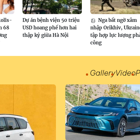
olls-
Dự án bệnh viện 50 triệu
Nga bất ngờ xâm
n 68
USD hoang phế hơn hai
nhập Orikhiv, Ukrain
ơng
thập kỷ giữa Hà Nội
tập hợp lực lượng ph
?
công
Gallery
Video
P