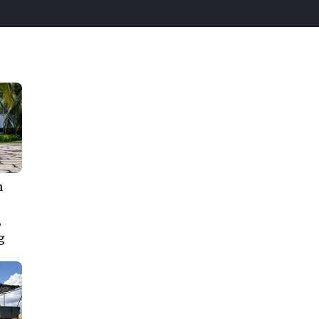
n
,
g