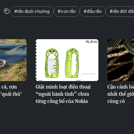
#rắn đuôi chuông
#con rắn
#đầu rắn
#rắn đứt đầ
 cá, rợn
Giật mình loạt điện thoại
Cận cảnh loà
'quái thú'
“ngoài hành tinh” chưa
nhất thế gi
từng công bố của Nokia
cũng có