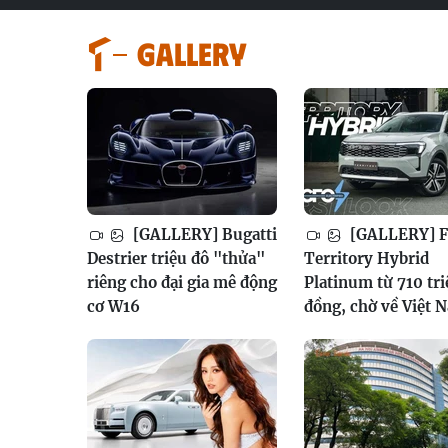
GALLERY
[GALLERY] Bugatti
[GALLERY] F
Destrier triệu đô "thửa"
Territory Hybrid
riêng cho đại gia mê động
Platinum từ 710 tri
cơ W16
đồng, chờ về Việt 