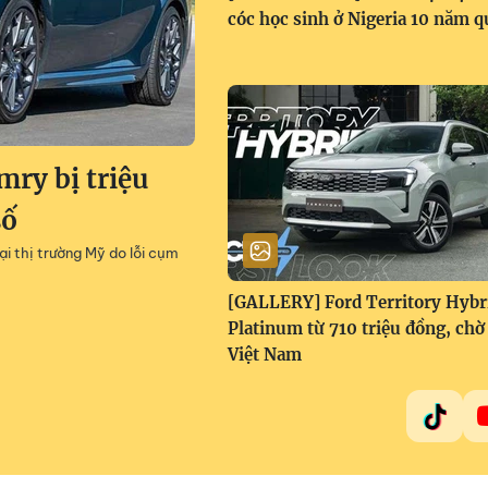
cóc học sinh ở Nigeria 10 năm q
mry bị triệu
số
i thị trường Mỹ do lỗi cụm
[GALLERY] Ford Territory Hybr
Platinum từ 710 triệu đồng, chờ
Việt Nam