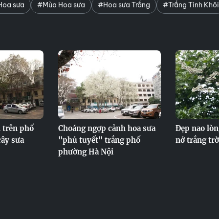
Hoa sưa
#Mùa Hoa sưa
#Hoa sưa Trắng
#Trắng Tinh Khôi
n trên phố
Choáng ngợp cảnh hoa sưa
Đẹp nao lò
cây sưa
"phủ tuyết" trắng phố
nở trắng tr
phường Hà Nội