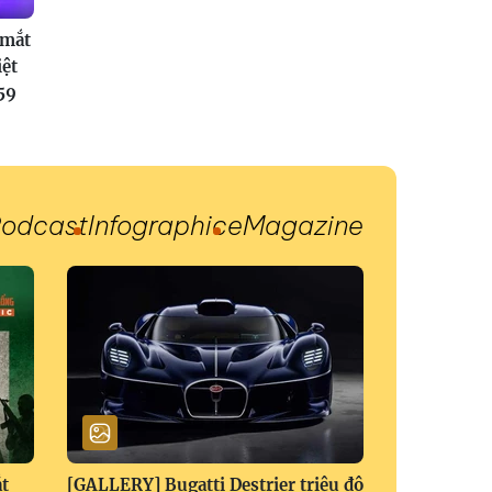
 mắt
iệt
59
odcast
Infographic
eMagazine
t
[GALLERY] Bugatti Destrier triệu đô