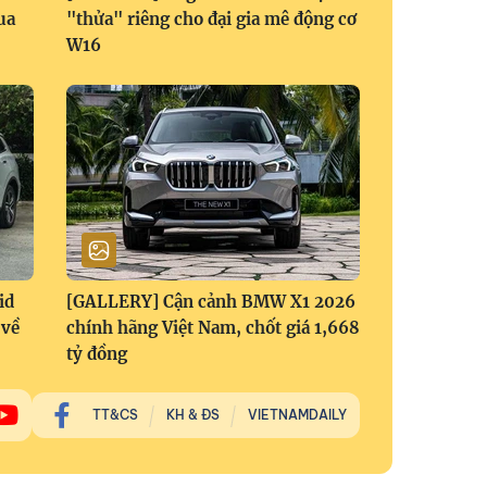
ua
"thửa" riêng cho đại gia mê động cơ
W16
id
[GALLERY] Cận cảnh BMW X1 2026
 về
chính hãng Việt Nam, chốt giá 1,668
tỷ đồng
TT&CS
KH & ĐS
VIETNAMDAILY