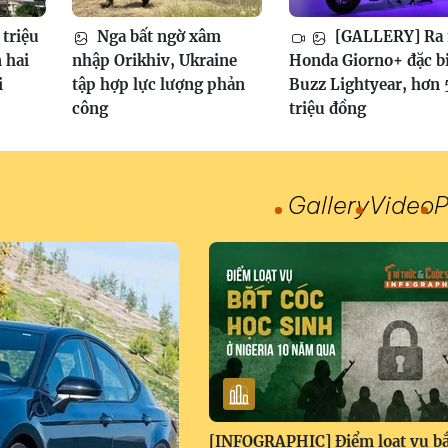
 triệu
Nga bất ngờ xâm
[GALLERY] Ra
 hai
nhập Orikhiv, Ukraine
Honda Giorno+ đặc b
i
tập hợp lực lượng phản
Buzz Lightyear, hơn 
công
triệu đồng
Gallery
Video
P
[INFOGRAPHIC] Điểm loạt vụ bắ