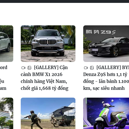
ord
[GALLERY] Cận
[GALLERY] BY
cảnh BMW X1 2026
Denza Z9S hơn 1,1 tỷ
ệu
chính hãng Việt Nam,
đồng - lăn bánh 1.10
Nam
chốt giá 1,668 tỷ đồng
km, sạc siêu nhanh