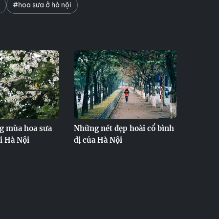
#hoa sưa ở hà nội
ng mùa hoa sưa
Những nét đẹp hoài cổ bình
ời Hà Nội
dị của Hà Nội