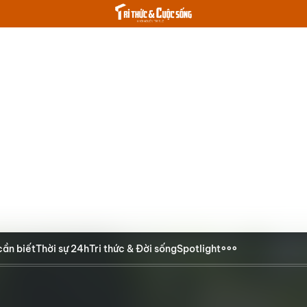
cần biết
Thời sự 24h
Tri thức & Đời sống
Spotlight