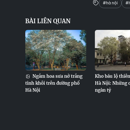
#hà nội
#
BÀI LIÊN QUAN
Ngắm hoa sưa nở trắng
Kho báu lộ thiê
tinh khôi trên đường phố
Hà Nội: Những 
Hà Nội
ngàn tỷ