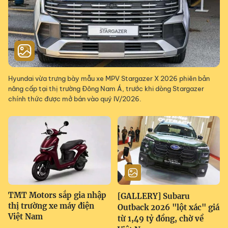
Hyundai vừa trưng bày mẫu xe MPV Stargazer X 2026 phiên bản
nâng cấp tại thị trường Đông Nam Á, trước khi dòng Stargazer
chính thức được mở bán vào quý IV/2026.
TMT Motors sắp gia nhập
[GALLERY] Subaru
thị trường xe máy điện
Outback 2026 "lột xác" giá
Việt Nam
từ 1,49 tỷ đồng, chờ về