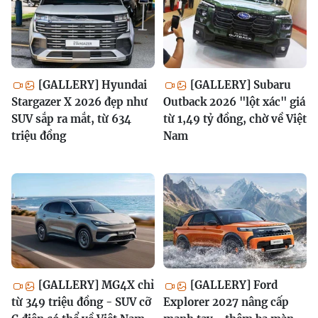
[GALLERY] Hyundai
[GALLERY] Subaru
Stargazer X 2026 đẹp như
Outback 2026 "lột xác" giá
SUV sắp ra mắt, từ 634
từ 1,49 tỷ đồng, chờ về Việt
triệu đồng
Nam
[GALLERY] MG4X chỉ
[GALLERY] Ford
từ 349 triệu đồng - SUV cỡ
Explorer 2027 nâng cấp