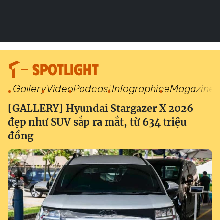
SPOTLIGHT
Gallery
Video
Podcast
Infographic
eMagazine
[GALLERY] Hyundai Stargazer X 2026
đẹp như SUV sắp ra mắt, từ 634 triệu
đồng