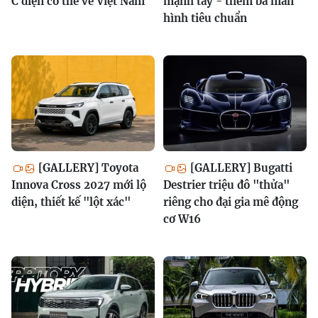
C điện có thể về Việt Nam
mạnh tay - thêm ba màn
hình tiêu chuẩn
[GALLERY] Toyota
[GALLERY] Bugatti
Innova Cross 2027 mới lộ
Destrier triệu đô "thửa"
diện, thiết kế "lột xác"
riêng cho đại gia mê động
cơ W16