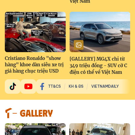
Việt Nam
Cristiano Ronaldo "show
[GALLERY] MG4X chỉ từ
hàng" khoe dàn siêu xe trị
349 triệu đồng - SUV cỡ C
giá hàng chục triệu USD
điện có thể về Việt Nam
TT&CS
KH & ĐS
VIETNAMDAILY
GALLERY