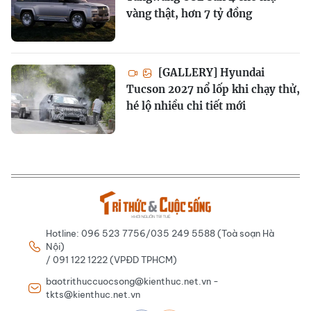
vàng thật, hơn 7 tỷ đồng
[GALLERY] Hyundai
Tucson 2027 nổ lốp khi chạy thử,
hé lộ nhiều chi tiết mới
Hotline: 096 523 7756/035 249 5588 (Toà soạn Hà
Nội)
/ 091 122 1222 (VPĐD TPHCM)
baotrithuccuocsong@kienthuc.net.vn -
tkts@kienthuc.net.vn