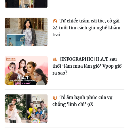
Từ chiếc trâm cài tóc, cô gái
24 tuổi tìm cách giữ nghề khảm
trai
[INFOGRAPHIC] H.A.T sau
thời ‘làm mưa làm gió’ Vpop giờ
ra sao?
Tổ ấm hạnh phúc của vợ
chồng 'lính chì' 9X