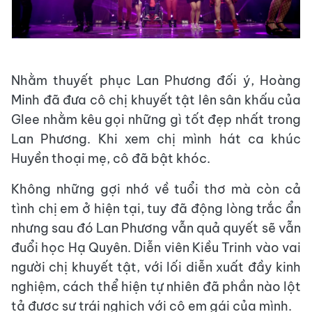
Nhằm thuyết phục Lan Phương đối ý, Hoàng
Minh đã đưa cô chị khuyết tật lên sân khấu của
Glee nhằm kêu gọi những gì tốt đẹp nhất trong
Lan Phương. Khi xem chị mình hát ca khúc
Huyền thoại mẹ, cô đã bật khóc.
Không những gợi nhớ về tuổi thơ mà còn cả
tình chị em ở hiện tại, tuy đã động lòng trắc ẩn
nhưng sau đó Lan Phương vẫn quả quyết sẽ vẫn
đuổi học Hạ Quyên. Diễn viên Kiều Trinh vào vai
người chị khuyết tật, với lối diễn xuất đầy kinh
nghiệm, cách thể hiện tự nhiên đã phần nào lột
tả được sự trái nghịch với cô em gái của mình.