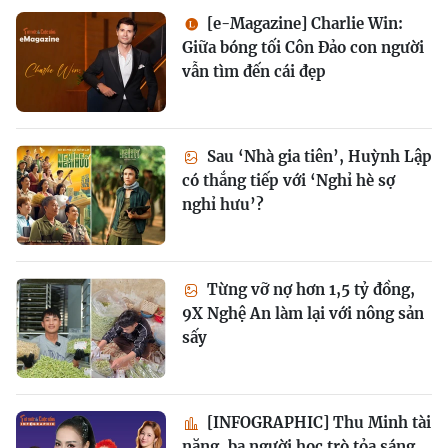
[e-Magazine] Charlie Win:
Giữa bóng tối Côn Đảo con người
vẫn tìm đến cái đẹp
Sau ‘Nhà gia tiên’, Huỳnh Lập
có thắng tiếp với ‘Nghỉ hè sợ
nghỉ hưu’?
Từng vỡ nợ hơn 1,5 tỷ đồng,
9X Nghệ An làm lại với nông sản
sấy
[INFOGRAPHIC] Thu Minh tài
năng, ba người học trò tỏa sáng