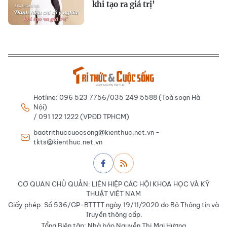
khi tạo ra giá trị’
Hotline: 096 523 7756/035 249 5588 (Toà soạn Hà
Nội)
/ 091 122 1222 (VPĐD TPHCM)
baotrithuccuocsong@kienthuc.net.vn -
tkts@kienthuc.net.vn
CƠ QUAN CHỦ QUẢN: LIÊN HIỆP CÁC HỘI KHOA HỌC VÀ KỸ
THUẬT VIỆT NAM
Giấy phép: Số 536/GP-BTTTT ngày 19/11/2020 do Bộ Thông tin và
Truyền thông cấp.
Tổng Biên tập: Nhà báo Nguyễn Thị Mai Hương