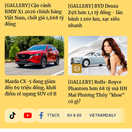
[GALLERY] Cận cảnh
[GALLERY] BYD Denza
BMW X1 2026 chính hãng
Z9S hơn 1,1 tỷ đồng - lăn
Việt Nam, chốt giá 1,668 tỷ
bánh 1.100 km, sạc siêu
đồng
nhanh
Mazda CX-5 đang giảm
[GALLERY] Rolls-Royce
đến 69 triệu đồng, khởi
Phantom hơn 68 tỷ mà HH
điểm rẻ ngang SUV cỡ B
Mai Phương Thúy "khoe"
có gì?
TT&CS
KH & ĐS
VIETNAMDAILY