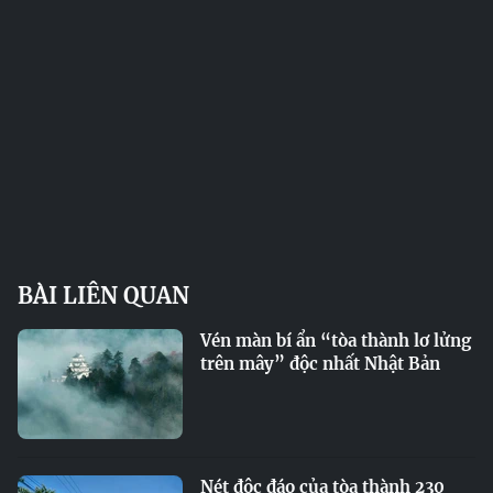
BÀI LIÊN QUAN
Vén màn bí ẩn “tòa thành lơ lửng
trên mây” độc nhất Nhật Bản
Nét độc đáo của tòa thành 230