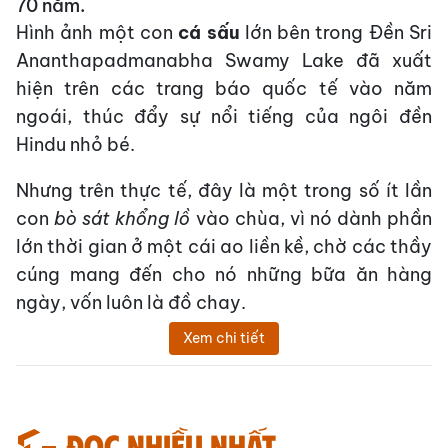
70 năm.
Hình ảnh một con
cá sấu
lớn bên trong Đền Sri
Ananthapadmanabha Swamy Lake đã xuất
hiện trên các trang báo quốc tế vào năm
ngoái, thúc đẩy sự nổi tiếng của ngôi đền
Hindu nhỏ bé.
Nhưng trên thực tế, đây là một trong số ít lần
con
bò sát khổng lồ
vào chùa, vì nó dành phần
lớn thời gian ở một cái ao liền kề, chờ các thầy
cúng mang đến cho nó những bữa ăn hàng
ngày, vốn luôn là đồ chay.
Xem chi tiết
Đọc nhiều nhất