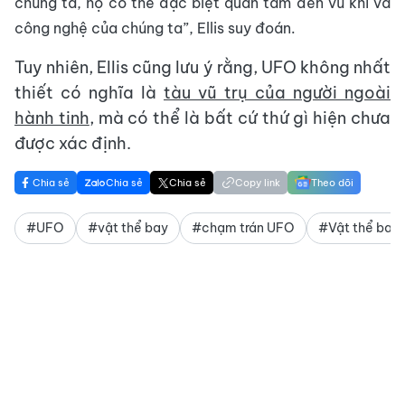
chúng ta, họ có thể đặc biệt quan tâm đến vũ khí và
công nghệ của chúng ta”, Ellis suy đoán.
Tuy nhiên, Ellis cũng lưu ý rằng, UFO không nhất
thiết có nghĩa là
tàu vũ trụ của người ngoài
hành tinh
, mà có thể là bất cứ thứ gì hiện chưa
được xác định.
Chia sẻ
Chia sẻ
Chia sẻ
Copy link
Theo dõi
#UFO
#vật thể bay
#chạm trán UFO
#Vật thể bay 