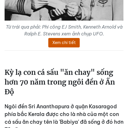
Từ trái qua phải: Phi công EJ Smith, Kenneth Arnold và
Ralph E. Stevens xem ảnh chụp UFO.
Xem chi tiết
Kỳ lạ con cá sấu "ăn chay" sống
hơn 70 năm trong ngôi đền ở Ấn
Độ
Ngôi đền Sri Ananthapura ở quận Kasaragod
phía bắc Kerala được cho là nhà của một con
cá sấu ăn chay tên là 'Babiya' đã sống ở đó hơn