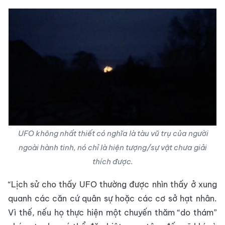
UFO không nhất thiết có nghĩa là tàu vũ trụ của người
ngoài hành tinh, nó chỉ là hiện tượng/sự vật chưa giải
thích được.
“Lịch sử cho thấy UFO thường được nhìn thấy ở xung
quanh các căn cứ quân sự hoặc các cơ sở hạt nhân.
Vì thế, nếu họ thực hiện một chuyến thăm “do thám”