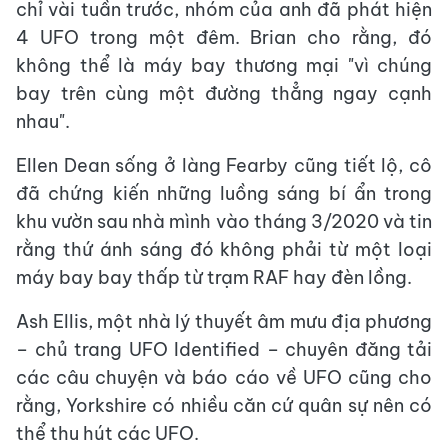
chỉ vài tuần trước, nhóm của anh đã phát hiện
4 UFO trong một đêm. Brian cho rằng, đó
không thể là máy bay thương mại "vì chúng
bay trên cùng một đường thẳng ngay cạnh
nhau".
Ellen Dean sống ở làng Fearby cũng tiết lộ, cô
đã chứng kiến những luồng sáng bí ẩn trong
khu vườn sau nhà mình vào tháng 3/2020 và tin
rằng thứ ánh sáng đó không phải từ một loại
máy bay bay thấp từ trạm RAF hay đèn lồng.
Ash Ellis, một nhà lý thuyết âm mưu địa phương
– chủ trang UFO Identified – chuyên đăng tải
các câu chuyện và báo cáo về UFO cũng cho
rằng, Yorkshire có nhiều căn cứ quân sự nên có
thể thu hút các UFO.