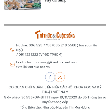
suy đa tạng
Hotline: 096 523 7756/035 249 5588 (Toà soạn Hà
Nội)
/ 091 122 1222 (VPĐD TPHCM)
baotrithuccuocsong@kienthuc.net.vn -
tkts@kienthuc.net.vn
CƠ QUAN CHỦ QUẢN: LIÊN HIỆP CÁC HỘI KHOA HỌC VÀ KỸ
THUẬT VIỆT NAM
Giấy phép: Số 536/GP-BTTTT ngày 19/11/2020 do Bộ Thông tin và
Truyền thông cấp.
Tổng Biên tập: Nhà báo Nguyễn Thị Mai Hương