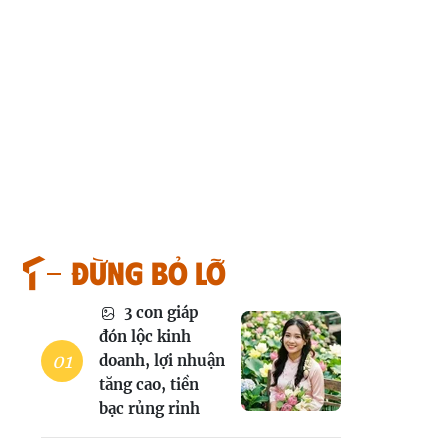
Đừng bỏ lỡ
3 con giáp
đón lộc kinh
doanh, lợi nhuận
tăng cao, tiền
bạc rủng rỉnh