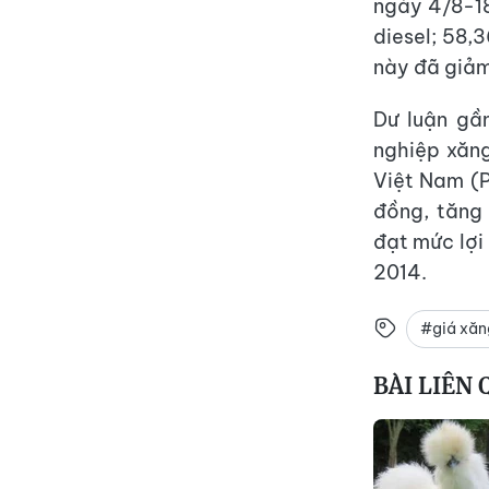
ngày 4/8-1
diesel; 58
này đã giảm 
Dư luận gầ
nghiệp xăn
Việt Nam (P
đồng, tăng 
đạt mức lợi
2014.
#giá xăn
BÀI LIÊN