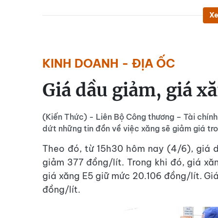
Xe
KINH DOANH - ĐỊA ỐC
Giá dầu giảm, giá x
(Kiến Thức) - Liên Bộ Công thương – Tài chín
dứt những tin đồn về việc xăng sẽ giảm giá tr
Theo đó, từ 15h30 hôm nay (4/6), giá d
giảm 377 đồng/lít. Trong khi đó, giá x
giá xăng E5 giữ mức 20.106 đồng/lít. Gi
đồng/lít.