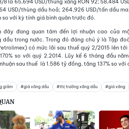
8/8 là 65,694 USD/thùng xăng RON 92; 58,484 US
,364 USD/thùng dầu hoả; 264,926 USD/tấn dầu maz
so với kỳ tính giá bình quân trước đó.
n đây đang quan tâm đến lợi nhuận cao của m
g dầu trong nước. Trong đó đáng chú ý là Tập đo
etrolimex) có mức lãi sau thuế quý 2/2015 lên tới 
170% so với quý 2.2014. Lũy kế 6 tháng đầu năm
 nhuận sau thuế là 1.586 tỷ đồng, tăng 137% so với
g giảm
#giá xăng dầu
#thị trường xăng dầu
#giá xăng
 QUAN