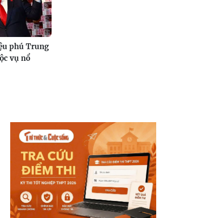
iệu phú Trung
ộc vụ nổ