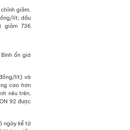
 chỉnh giảm.
ồng/lít; dầu
t giảm 736
Bình ổn giá
đồng/lít) và
đang cao hơn
nh nêu trên,
 RON 92 được
5 ngày kể từ