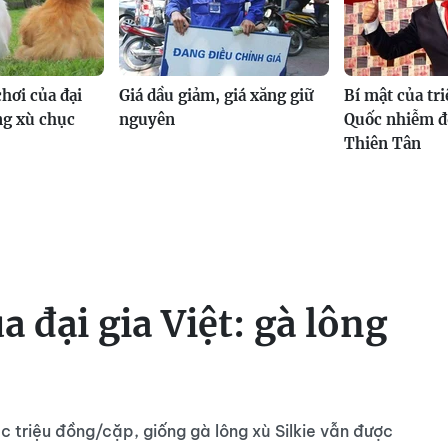
hơi của đại
Giá dầu giảm, giá xăng giữ
Bí mật của tr
ông xù chục
nguyên
Quốc nhiễm đ
Thiên Tân
 đại gia Việt: gà lông
ục triệu đồng/cặp, giống gà lông xù Silkie vẫn được