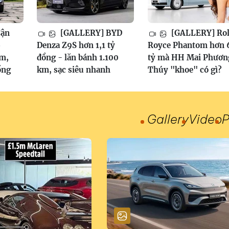
Cận
[GALLERY] BYD
[GALLERY] Rol
6
Denza Z9S hơn 1,1 tỷ
Royce Phantom hơn 
am,
đồng - lăn bánh 1.100
tỷ mà HH Mai Phươn
ồng
km, sạc siêu nhanh
Thúy "khoe" có gì?
Gallery
Video
P