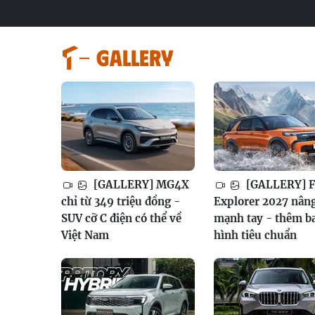
GALLERY
[GALLERY] MG4X
[GALLERY] F
chỉ từ 349 triệu đồng -
Explorer 2027 nân
SUV cỡ C điện có thể về
mạnh tay - thêm b
Việt Nam
hình tiêu chuẩn