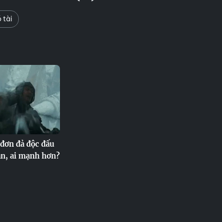
 tài
đơn đả độc đấu
ân, ai mạnh hơn?