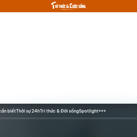
cần biết
Thời sự 24h
Tri thức & Đời sống
Spotlight