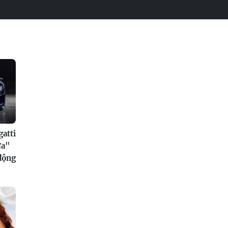
atti
ửa"
 động