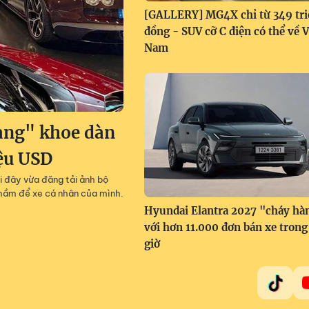
[GALLERY] MG4X chỉ từ 349 tri
đồng - SUV cỡ C điện có thể về V
Nam
àng" khoe dàn
iệu USD
i đây vừa đăng tải ảnh bộ
g hầm để xe cá nhân của mình.
Hyundai Elantra 2027 "cháy hà
với hơn 11.000 đơn bán xe trong
giờ