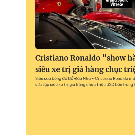
Cristiano Ronaldo "show h
siêu xe trị giá hàng chục tr
Siêu sao bóng đá Bồ Đào Nha - Cristiano Ronaldo mớ
sưu tập siêu xe trị giá hàng chục triệu USD bên tron