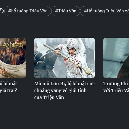
#hổ tướng Triệu Vân
#Triệu Vân
#Hổ tướng Triệu Vân có
ộ bí mật
Mở mộ Lưu Bị, lộ bí mật cực
Trương Phi 
giả trai?
choáng váng về giới tính
với Triệu V
của Triệu Vân