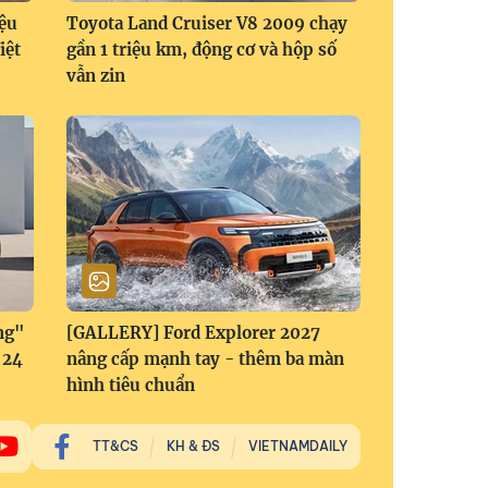
ệu
Toyota Land Cruiser V8 2009 chạy
iệt
gần 1 triệu km, động cơ và hộp số
vẫn zin
ng"
[GALLERY] Ford Explorer 2027
 24
nâng cấp mạnh tay - thêm ba màn
hình tiêu chuẩn
TT&CS
KH & ĐS
VIETNAMDAILY