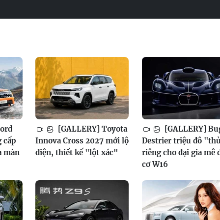
ord
[GALLERY] Toyota
[GALLERY] Bug
g cấp
Innova Cross 2027 mới lộ
Destrier triệu đô "th
a màn
diện, thiết kế "lột xác"
riêng cho đại gia mê
cơ W16