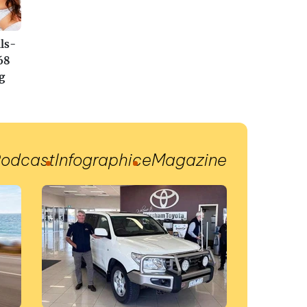
ls-
68
g
odcast
Infographic
eMagazine