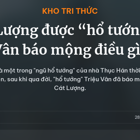
KHO TRI THỨC
 Lượng được “hổ tướn
Vân báo mộng điều gì
là một trong "ngũ hổ tướng" của nhà Thục Hán thờ
n, sau khi qua đời, "hổ tướng" Triệu Vân đã báo 
Cát Lượng.
28