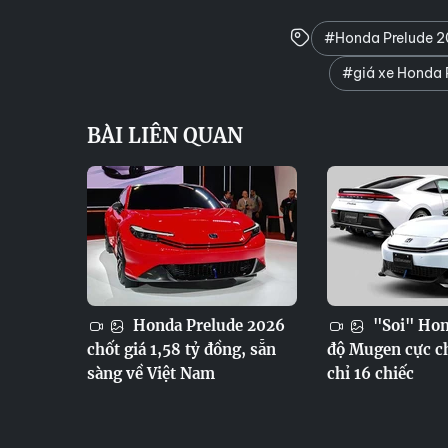
#Honda Prelude 2
#giá xe Honda 
BÀI LIÊN QUAN
Honda Prelude 2026
"Soi" Hon
chốt giá 1,58 tỷ đồng, sẵn
độ Mugen cực ch
sàng về Việt Nam
chỉ 16 chiếc