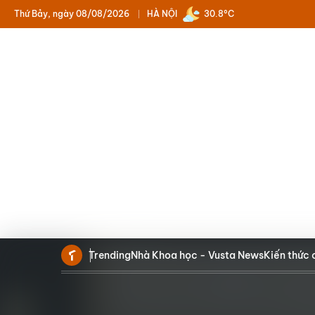
Thứ Bảy, ngày 08/08/2026
HÀ NỘI
30.8°C
Trending
Nhà Khoa học - Vusta News
Kiến thức 