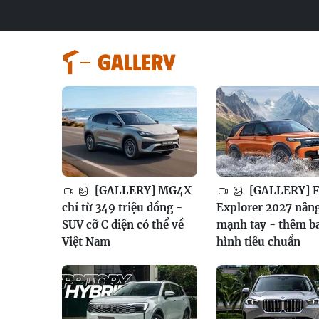
GALLERY
[GALLERY] MG4X
[GALLERY] F
chỉ từ 349 triệu đồng -
Explorer 2027 nân
SUV cỡ C điện có thể về
mạnh tay - thêm b
Việt Nam
hình tiêu chuẩn