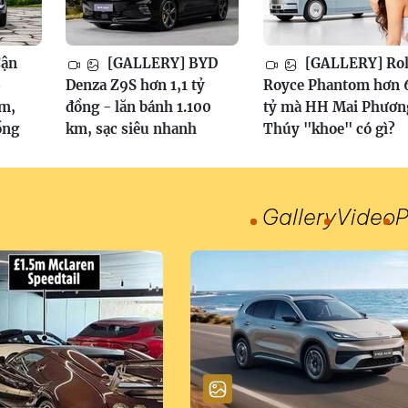
Cận
[GALLERY] BYD
[GALLERY] Rol
6
Denza Z9S hơn 1,1 tỷ
Royce Phantom hơn 
am,
đồng - lăn bánh 1.100
tỷ mà HH Mai Phươn
ồng
km, sạc siêu nhanh
Thúy "khoe" có gì?
Gallery
Video
P