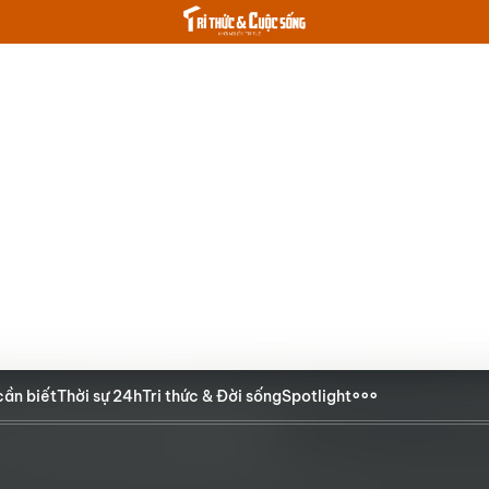
cần biết
Thời sự 24h
Tri thức & Đời sống
Spotlight