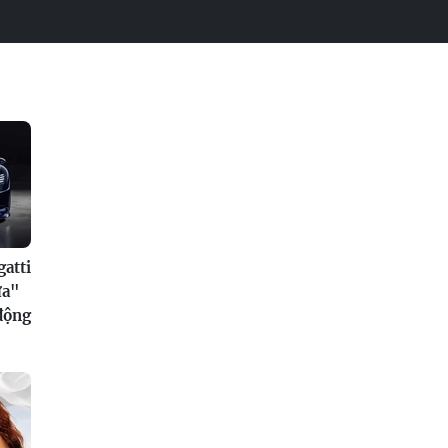
atti
ửa"
 động