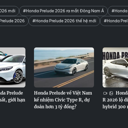
026 mới
#Honda Prelude 2026 ra mắt Đông Nam Á
#Honda 
Prelude 2026
#Honda Prelude 2026 thế hệ mới
#Honda Prel
da Prelude
Honda Prelude về Việt Nam
Honda
ất, giới hạn
kế nhiệm Civic Type R, dự
R 2026 lộ d
đoán hơn 3 tỷ đồng?
hybrid 300 