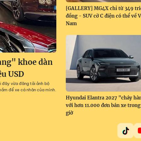
[GALLERY] MG4X chỉ từ 349 tri
đồng - SUV cỡ C điện có thể về V
Nam
àng" khoe dàn
iệu USD
i đây vừa đăng tải ảnh bộ
g hầm để xe cá nhân của mình.
Hyundai Elantra 2027 "cháy hà
với hơn 11.000 đơn bán xe trong
giờ