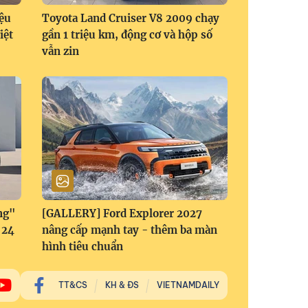
ệu
Toyota Land Cruiser V8 2009 chạy
iệt
gần 1 triệu km, động cơ và hộp số
vẫn zin
ng"
[GALLERY] Ford Explorer 2027
 24
nâng cấp mạnh tay - thêm ba màn
hình tiêu chuẩn
TT&CS
KH & ĐS
VIETNAMDAILY