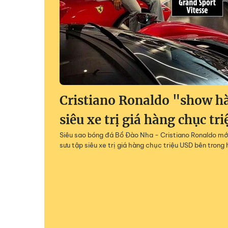
Cristiano Ronaldo "show h
siêu xe trị giá hàng chục tr
Siêu sao bóng đá Bồ Đào Nha - Cristiano Ronaldo mớ
sưu tập siêu xe trị giá hàng chục triệu USD bên tron