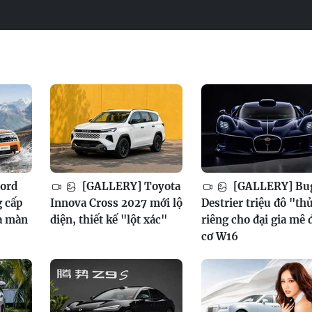
ord
[GALLERY] Toyota
[GALLERY] Bug
g cấp
Innova Cross 2027 mới lộ
Destrier triệu đô "th
a màn
diện, thiết kế "lột xác"
riêng cho đại gia mê
cơ W16