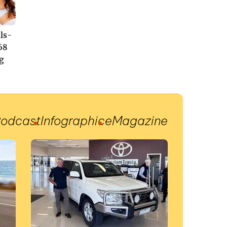
ls-
68
g
odcast
Infographic
eMagazine