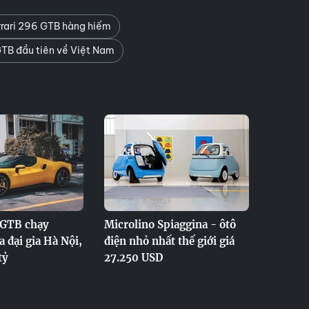
rari 296 GTB hàng hiếm
GTB đầu tiên về Việt Nam
 GTB chạy
Microlino Spiaggina - ôtô
 đại gia Hà Nội,
điện nhỏ nhất thế giới giá
tỷ
27.250 USD