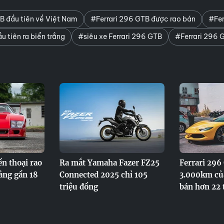
B đầu tiên về Việt Nam
#Ferrari 296 GTB được rao bán
#Fer
u tiên ra biển trắng
#siêu xe Ferrari 296 GTB
#Ferrari 296 
ền thoại rao
Ra mắt Yamaha Fazer FZ25
Ferrari 296
oảng gần 18
Connected 2025 chỉ 105
3.000km của
triệu đồng
bán hơn 22 