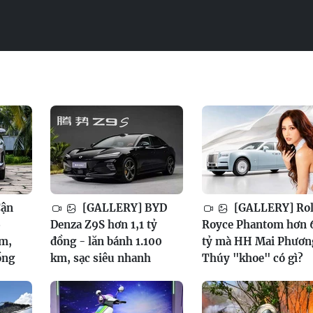
Cận
[GALLERY] BYD
[GALLERY] Rol
6
Denza Z9S hơn 1,1 tỷ
Royce Phantom hơn 
am,
đồng - lăn bánh 1.100
tỷ mà HH Mai Phươn
ồng
km, sạc siêu nhanh
Thúy "khoe" có gì?