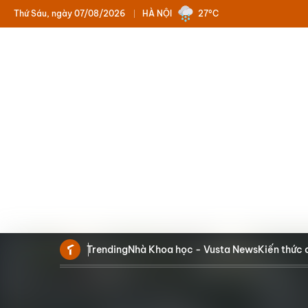
Thứ Sáu, ngày 07/08/2026
HÀ NỘI
27°C
Trending
Nhà Khoa học - Vusta News
Kiến thức 