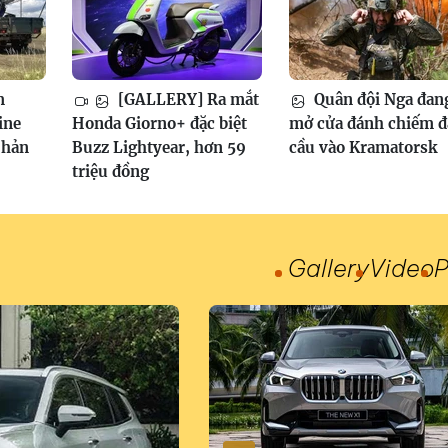
m
[GALLERY] Ra mắt
Quân đội Nga đan
ine
Honda Giorno+ đặc biệt
mở cửa đánh chiếm 
phản
Buzz Lightyear, hơn 59
cầu vào Kramatorsk
triệu đồng
Gallery
Video
P