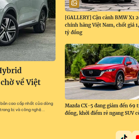
[GALLERY] Cận cảnh BMW X1 
chính hãng Việt Nam, chốt giá 
tỷ đồng
Hybrid
 chờ về Việt
m, bản cao cấp nhất của dòng
Mazda CX-5 đang giảm đến 69 t
trang bị và công nghệ...
đồng, khởi điểm rẻ ngang SUV c