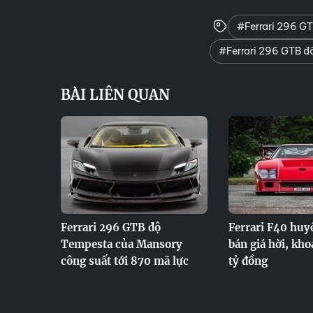
#Ferrari 296 GT
#Ferrari 296 GTB đầ
BÀI LIÊN QUAN
Ferrari 296 GTB độ
Ferrari F40 huy
Tempesta của Mansory
bán giá hời, kh
công suất tới 870 mã lực
tỷ đồng