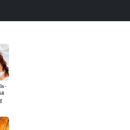
ls-
68
g