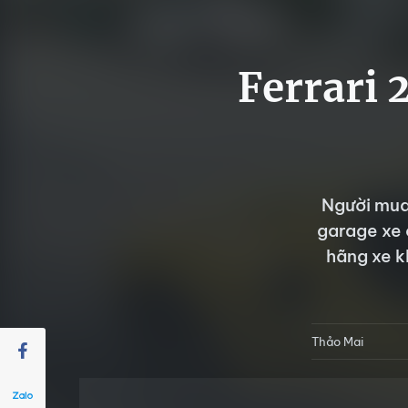
Ferrari 
Người mua 
garage xe 
hãng xe k
Thảo Mai