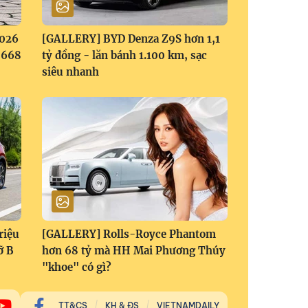
2026
[GALLERY] BYD Denza Z9S hơn 1,1
1,668
tỷ đồng - lăn bánh 1.100 km, sạc
siêu nhanh
riệu
[GALLERY] Rolls-Royce Phantom
ỡ B
hơn 68 tỷ mà HH Mai Phương Thúy
"khoe" có gì?
TT&CS
KH & ĐS
VIETNAMDAILY