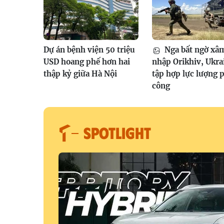
Dự án bệnh viện 50 triệu
Nga bất ngờ xâ
USD hoang phế hơn hai
nhập Orikhiv, Ukra
thập kỷ giữa Hà Nội
tập hợp lực lượng 
công
SPOTLIGHT