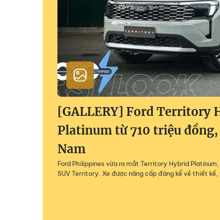
[GALLERY] Ford Territory 
Platinum từ 710 triệu đồng,
Nam
Ford Philippines vừa ra mắt Territory Hybrid Platinu
SUV Territory. Xe được nâng cấp đáng kể về thiết kế, 