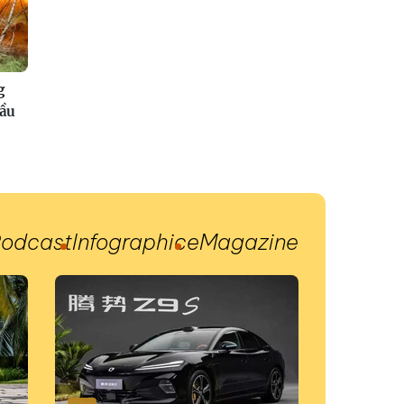
g
đầu
odcast
Infographic
eMagazine