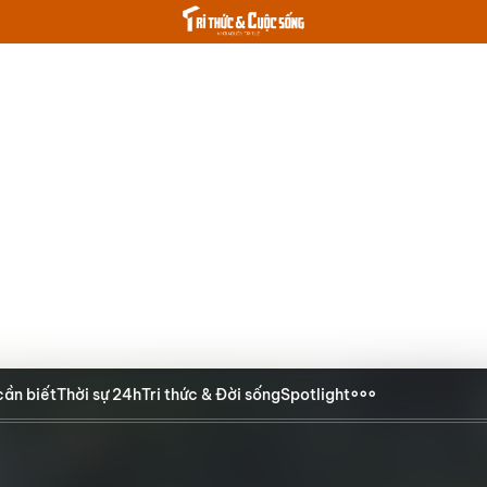
cần biết
Thời sự 24h
Tri thức & Đời sống
Spotlight