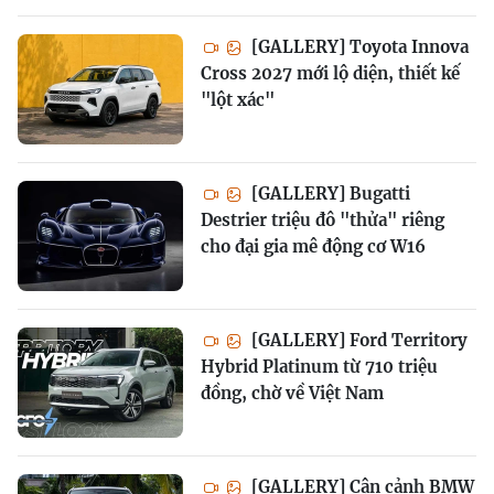
[GALLERY] Toyota Innova
Cross 2027 mới lộ diện, thiết kế
"lột xác"
[GALLERY] Bugatti
Destrier triệu đô "thửa" riêng
cho đại gia mê động cơ W16
[GALLERY] Ford Territory
Hybrid Platinum từ 710 triệu
đồng, chờ về Việt Nam
[GALLERY] Cận cảnh BMW