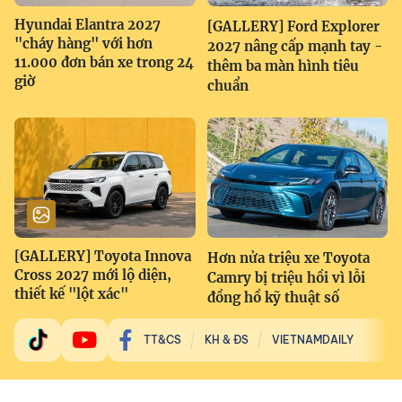
Hyundai Elantra 2027
[GALLERY] Ford Explorer
"cháy hàng" với hơn
2027 nâng cấp mạnh tay -
11.000 đơn bán xe trong 24
thêm ba màn hình tiêu
giờ
chuẩn
[GALLERY] Toyota Innova
Hơn nửa triệu xe Toyota
Cross 2027 mới lộ diện,
Camry bị triệu hồi vì lỗi
thiết kế "lột xác"
đồng hồ kỹ thuật số
TT&CS
KH & ĐS
VIETNAMDAILY