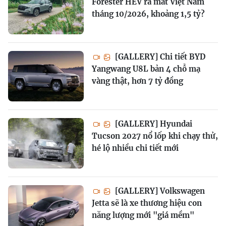
Forester HEV ra mắt Việt Nam
tháng 10/2026, khoảng 1,5 tỷ?
[GALLERY] Chi tiết BYD
Yangwang U8L bản 4 chỗ mạ
vàng thật, hơn 7 tỷ đồng
[GALLERY] Hyundai
Tucson 2027 nổ lốp khi chạy thử,
hé lộ nhiều chi tiết mới
[GALLERY] Volkswagen
Jetta sẽ là xe thương hiệu con
năng lượng mới "giá mềm"