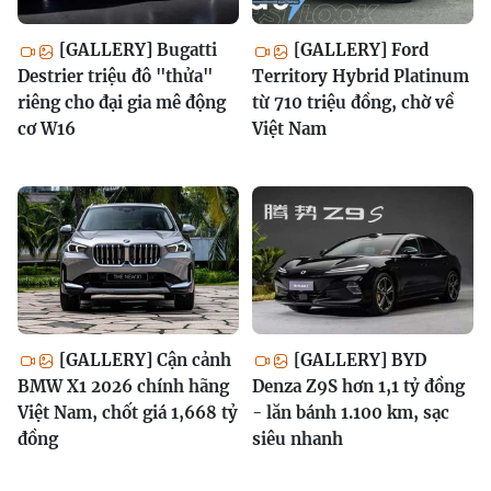
[GALLERY] Bugatti
[GALLERY] Ford
Destrier triệu đô "thửa"
Territory Hybrid Platinum
riêng cho đại gia mê động
từ 710 triệu đồng, chờ về
cơ W16
Việt Nam
[GALLERY] Cận cảnh
[GALLERY] BYD
BMW X1 2026 chính hãng
Denza Z9S hơn 1,1 tỷ đồng
Việt Nam, chốt giá 1,668 tỷ
- lăn bánh 1.100 km, sạc
đồng
siêu nhanh