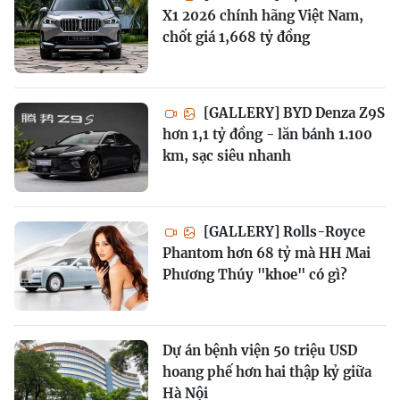
X1 2026 chính hãng Việt Nam,
chốt giá 1,668 tỷ đồng
[GALLERY] BYD Denza Z9S
hơn 1,1 tỷ đồng - lăn bánh 1.100
km, sạc siêu nhanh
[GALLERY] Rolls-Royce
Phantom hơn 68 tỷ mà HH Mai
Phương Thúy "khoe" có gì?
Dự án bệnh viện 50 triệu USD
hoang phế hơn hai thập kỷ giữa
Hà Nội