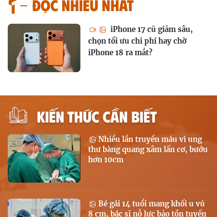
Đọc nhiều nhất
iPhone 17 cũ giảm sâu,
chọn tối ưu chi phí hay chờ
iPhone 18 ra mắt?
KIẾN THỨC CẦN BIẾT
Nhiều lần truyền máu vì ung
thư bàng quang xâm lấn cơ, bướu
hơn 10cm
Bé gái 14 tuổi mang khối u vú
8 cm, bác sĩ nỗ lực bảo tồn tuyến