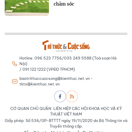
chăm sóc
Hotline: 096 523 7756/035 249 5588 (Toà soạn Hà
Nội)
/ 091 122 1222 (VPĐD TPHCM)
baotrithuccuocsong@kienthuc.net.vn -
tkts@kienthuc.net.vn
CƠ QUAN CHỦ QUẢN: LIÊN HIỆP CÁC HỘI KHOA HỌC VÀ KỸ
THUẬT VIỆT NAM
Giấy phép: Số 536/GP-BTTTT ngày 19/11/2020 do Bộ Thông tin và
Truyền thông cấp.