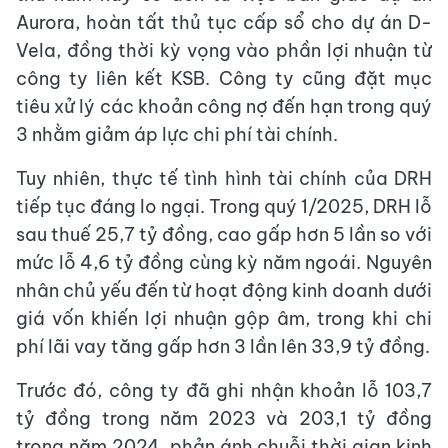
Aurora, hoàn tất thủ tục cấp sổ cho dự án D-
Vela, đồng thời kỳ vọng vào phần lợi nhuận từ
công ty liên kết KSB. Công ty cũng đặt mục
tiêu xử lý các khoản công nợ đến hạn trong quý
3 nhằm giảm áp lực chi phí tài chính.
Tuy nhiên, thực tế tình hình tài chính của DRH
tiếp tục đáng lo ngại. Trong quý 1/2025, DRH lỗ
sau thuế 25,7 tỷ đồng, cao gấp hơn 5 lần so với
mức lỗ 4,6 tỷ đồng cùng kỳ năm ngoái. Nguyên
nhân chủ yếu đến từ hoạt động kinh doanh dưới
giá vốn khiến lợi nhuận gộp âm, trong khi chi
phí lãi vay tăng gấp hơn 3 lần lên 33,9 tỷ đồng.
Trước đó, công ty đã ghi nhận khoản lỗ 103,7
tỷ đồng trong năm 2023 và 203,1 tỷ đồng
trong năm 2024, phản ánh chuỗi thời gian kinh