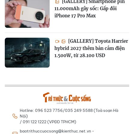
[GALLERY] Smartphone pin
11.000mAh gây sốc: Gấp đôi
iPhone 17 Pro Max
[GALLERY] Toyota Harrier
hybrid 2027 thêm bản cắm điện
1.500W, từ 28.100 USD
Hotline: 096 523 7756/035 249 5588 (Toà soạn Hà
Nội)
/ 091 122 1222 (VPĐD TPHCM)
baotrithuccuocsong@kienthuc.net.vn -