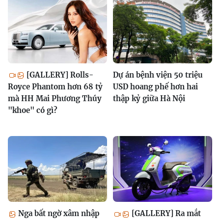
[GALLERY] Rolls-
Dự án bệnh viện 50 triệu
Royce Phantom hơn 68 tỷ
USD hoang phế hơn hai
mà HH Mai Phương Thúy
thập kỷ giữa Hà Nội
"khoe" có gì?
Nga bất ngờ xâm nhập
[GALLERY] Ra mắt