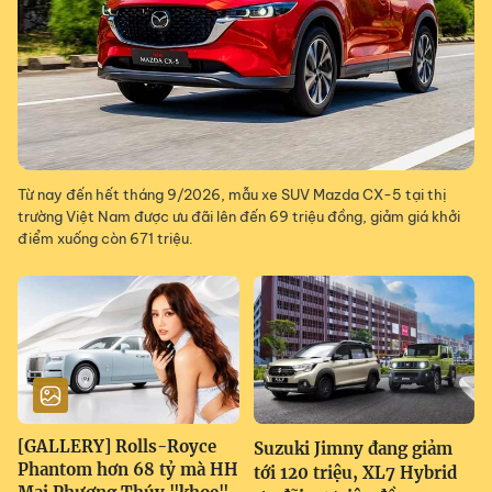
Từ nay đến hết tháng 9/2026, mẫu xe SUV Mazda CX-5 tại thị
trường Việt Nam được ưu đãi lên đến 69 triệu đồng, giảm giá khởi
điểm xuống còn 671 triệu.
[GALLERY] Rolls-Royce
Suzuki Jimny đang giảm
Phantom hơn 68 tỷ mà HH
tới 120 triệu, XL7 Hybrid