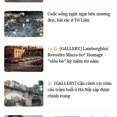
Cuộc sống ngột ngạt bên mương
đen, bãi rác ở Tứ Liên
[GALLERY] Lamborghini
Revuelto Miura 60° Homage -
"siêu bò" kỷ niệm 60 năm
[GALLERY] Cận cảnh 131 vòm
cầu trăm tuổi ở Hà Nội sắp được
chỉnh trang