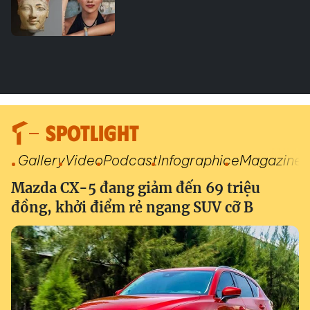
SPOTLIGHT
Gallery
Video
Podcast
Infographic
eMagazine
Mazda CX-5 đang giảm đến 69 triệu
đồng, khởi điểm rẻ ngang SUV cỡ B