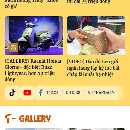
Mai Phương Thúy "khoe"
ưu đãi 75 triệu đồng
có gì?
[GALLERY] Ra mắt Honda
[VIDEO] Dân đổ tiền gửi
Giorno+ đặc biệt Buzz
ngân hàng lập kỷ lục bất
Lightyear, hơn 59 triệu
chấp lãi suất hạ nhiệt
đồng
TT&CS
KH & ĐS
VIETNAMDAILY
GALLERY